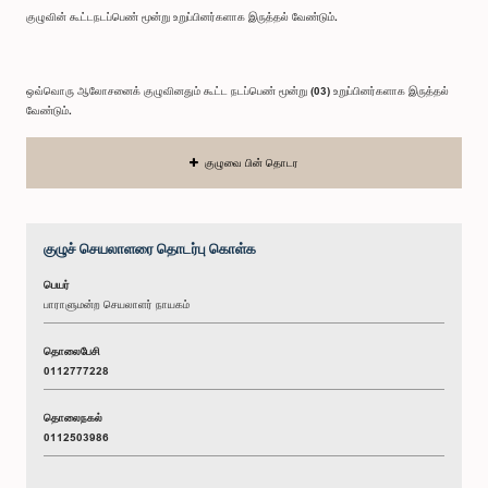
குழுவின் கூட்டநடப்பெண் மூன்று உறுப்பினர்களாக இருத்தல் வேண்டும்.
ஒவ்வொரு ஆலோசனைக் குழுவினதும் கூட்ட நடப்பெண் மூன்று (03) உறுப்பினர்களாக இருத்தல்
வேண்டும்.
குழுவை பின் தொடர
குழுச் செயலாளரை தொடர்பு கொள்க
பெயர்
பாராளுமன்ற செயலாளர் நாயகம்
தொலைபேசி
0112777228
தொலைநகல்
0112503986