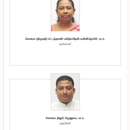
கௌரவ (திருமதி) சட்டத்தரணி பவித்ராதேவி வன்னிஆரச்சி, பா.உ.
தவிசாளர்
கௌரவ திலும் அமுனுகம, பா.உ.
உறுப்பினர்