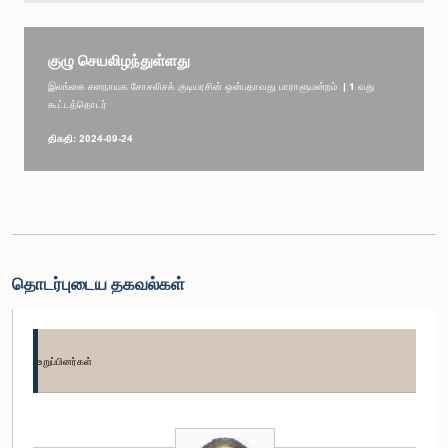
குழு செயலிழந்துள்ளது
இலங்கை சனநாயக சோசலிசக் குடியரசின் ஒன்பதாவது பாராளுமன்றம் | 1 வது
கூட்டத்தொடர்
திகதி: 2024-09-24
தொடர்புடைய தகவல்கள்
உறுப்பினர்கள்