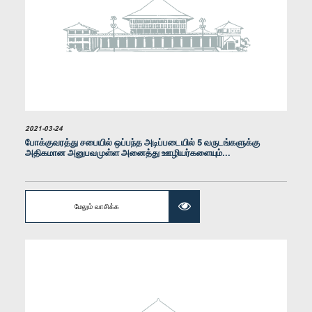
கௌரவ குமார வெல்கம, பா.உ.
உறுப்பினர்
2021-03-24
போக்குவரத்து சபையில் ஒப்பந்த அடிப்படையில் 5 வருடங்களுக்கு
அதிகமான அனுபவமுள்ள அனைத்து ஊழியர்களையும்...
மேலும் வாசிக்க
கௌரவ அஸோக அபேசிங்ஹ, பா.உ.
உறுப்பினர்