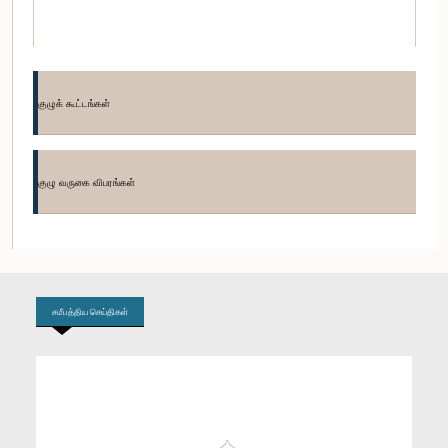
குழுக் கூட்டங்கள்
குழு வருகை விபரங்கள்
கௌரவ எஸ். பீ. திசாநாயக்க, பா.உ.
உறுப்பினர்
சமீபத்திய செய்திகள்