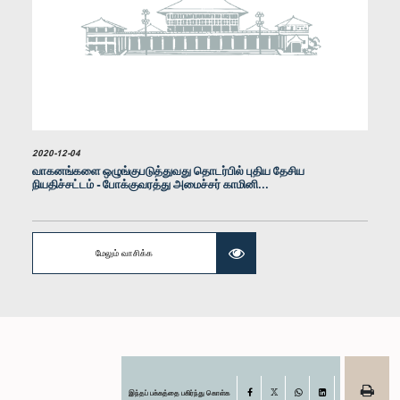
கௌரவ சட்டத்தரணி மதுர விதானகே, பா.உ.
2020-12-04
உறுப்பினர்
வாகனங்களை ஒழுங்குபடுத்துவது தொடர்பில் புதிய தேசிய
நியதிச்சட்டம் - போக்குவரத்து அமைச்சர் காமினி...
மேலும் வாசிக்க
கௌரவ மொஹமட் முஸம்மில், பா.உ.
இந்தப் பக்கத்தை பகிர்ந்து கொள்க
Facebook
உறுப்பினர்