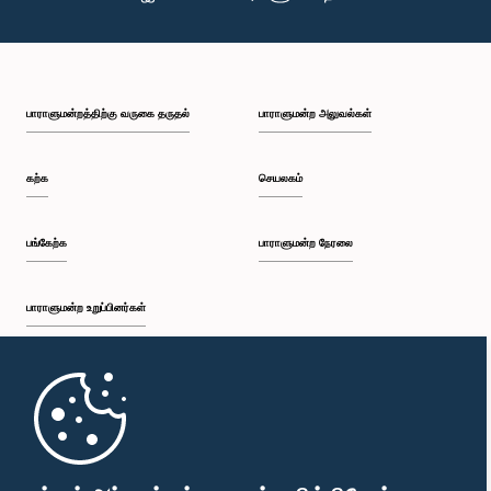
பாராளுமன்றத்திற்கு வருகை தருதல்
பாராளுமன்ற அலுவல்கள்
கௌரவ பாலித ரங்கே பண்டார, பா.உ.
உறுப்பினர்
கற்க
செயலகம்
பங்கேற்க
பாராளுமன்ற நேரலை
பாராளுமன்ற உறுப்பினர்கள்
முதற்பக்கம்
கௌரவ கருப்பையா வேலாயுதம், பா.உ.,, பா.உ.
உறுப்பினர்
பாராளுமன்ற கையடக்க செயலி