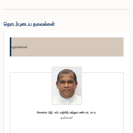
தொடர்புடைய தகவல்கள்
உறுப்பினர்கள்
கௌரவ ஆர். எம். ரஞ்சித் மத்தும பண்டார, பா.உ.
தவிசாளர்