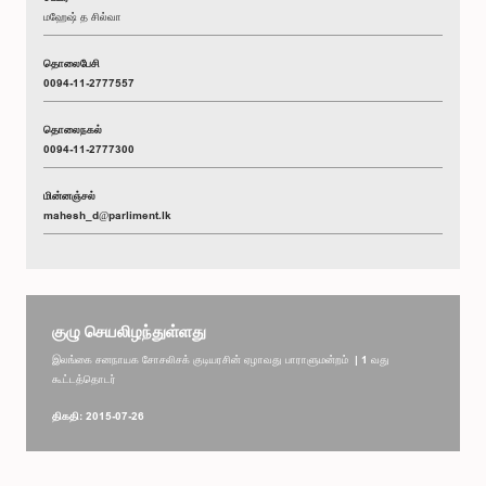
மஹேஷ் த சில்வா
தொலைபேசி
0094-11-2777557
தொலைநகல்
0094-11-2777300
மின்னஞ்சல்
mahesh_d@parliment.lk
குழு செயலிழந்துள்ளது
இலங்கை சனநாயக சோசலிசக் குடியரசின் ஏழாவது பாராளுமன்றம் | 1 வது
கூட்டத்தொடர்
திகதி: 2015-07-26