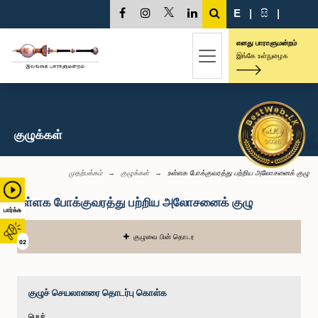
E
|
සි
|
எனது பாராளுமன்றம்
இங்கே உள்நுழைக
குழுக்கள்
முதற்பக்கம்
குழுக்கள்
உள்ளக போக்குவரத்து பற்றிய அலோசனைக் குழு
உள்ளக போக்குவரத்து பற்றிய அலோசனைக் குழு
பார்க்க
குழுவை பின் தொடர
02
குழுச் செயலாளரை தொடர்பு கொள்க
பெயர்