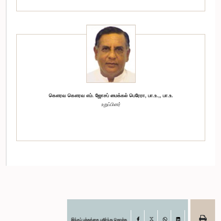
கௌரவ கௌரவ எம். ஜோசப் மைக்கல் பெரேரா, பா.உ.,, பா.உ.
உறுப்பினர்
இந்தப் பக்கத்தை பகிர்ந்து கொள்க
Facebook