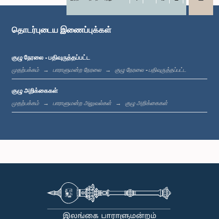
X
WhatsApp
LinkedIn
கௌரவ சட்டத்தரணி ரஊப் ஹகீம், பா.உ.
உறுப்பினர்
தொடர்புடைய இணைப்புக்கள்
குழு நேரலை - பதிவுருத்தப்பட்ட
முதற்பக்கம்
பாராளுமன்ற நேரலை
குழு நேரலை - பதிவுருத்தப்பட்ட
குழு அறிக்கைகள்
முதற்பக்கம்
பாராளுமன்ற அலுவல்கள்
குழு அறிக்கைகள்
கௌரவ கயந்த கருணாதிலக்க, பா.உ.
உறுப்பினர்