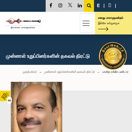
E
|
සි
|
எனது பாராளுமன்றம்
இங்கே உள்நுழைக
முன்னாள் உறுப்பினர்களின் தகவல் திரட்டு
முதற்பக்கம்
முன்னாள் உறுப்பினர்களின் தகவல் திரட்டு
பாலித ரங்கே பண்டார
02