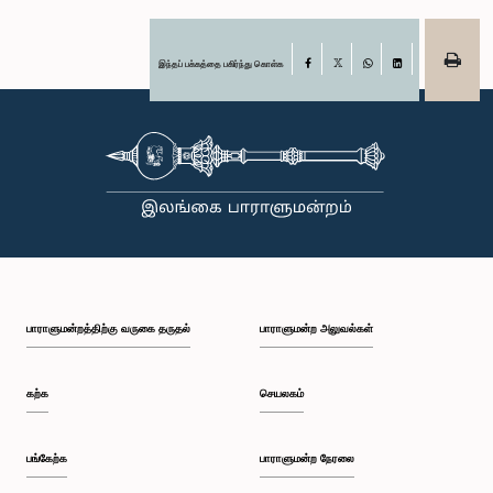
இந்தப் பக்கத்தை பகிர்ந்து கொள்க
Facebook
X
WhatsApp
LinkedIn
பாராளுமன்றத்திற்கு வருகை தருதல்
பாராளுமன்ற அலுவல்கள்
கற்க
செயலகம்
பங்கேற்க
பாராளுமன்ற நேரலை