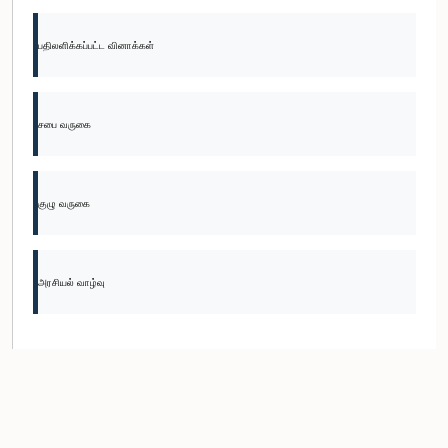
பதிலளிக்கப்பட்ட வினாக்கள்
சபை வருகை
குழு வருகை
அரசியல் வாழ்வு