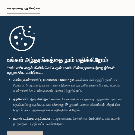
பாராளுமன்ற உறுப்பினர்கள்
முதற்பக்கம்
பாராளுமன்ற கையடக்க செயலி
உங்கள் அந்தரங்கத்தை நாம் மதிக்கிறோம்
"சரி" என்பதைக் கிளிக் செய்வதன் மூலம், பின்வருவனவற்றை நீங்கள்
ஏற்றுக் கொள்கிறீர்கள்:
அமர்வு கண்காணிப்பு (Session Tracking):
மென்மையான மற்றும் தனிப்பட்ட
ரீதியான அனுபவத்திற்காக எங்கள் இணையத்தளத்தில் உங்கள் செயற்பாட்டைக்
எம்மை பின்தொடர்க :
கண்காணிக்க அமர்வுகளைப் பயன்படுத்துகிறோம்.
தரவினைப் பதிவு செய்தல் :
எங்கள் சேவைகளின் பாதுகாப்பு மற்றும் செயற்பாட்டை
உறுதிப்படுத்துவதற்காக நாம் உங்களது IP முகவரி, சாதன விவரங்கள் மற்றும் பிற
விருதுகள்
தொடர்புடைய தரவை நாங்கள் பதிவு செய்கிறோம்.
பயனர் நடத்தை பகுப்பாய்வு :
எமது இணையத்தளத்தை மேம்படுத்த நாம் பயனர்
தனியுரிமைக் கொள்கை
நடத்தையை பகுப்பாய்வு செய்கிறோம்.
பதிப்புரிமை © இலங்கை பாராளுமன்றம்.