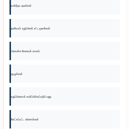
வகித்த பதவிகள்
தனியார் உறுப்பினர் சட்டமூலங்கள்
அமைச்சு சேவைக் காலம்
குழுக்கள்
உறுப்பினரால் சமர்ப்பிக்கப்படும் மனு
கேட்கப்பட்ட வினாக்கள்