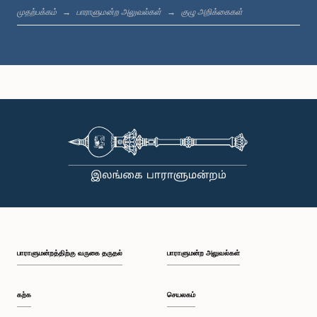
முதற்பக்கம்
பாராளுமன்ற அலுவல்கள்
குழு அறிக்கைகள்
கௌரவ விமலவீர திசாநாயக்க, பா.உ.
உறுப்பினர்
பாராளுமன்றத்திற்கு வருகை தருதல்
பாராளுமன்ற அலுவல்கள்
கௌரவ சிவஞானம் சிறீதரன், பா.உ.
உறுப்பினர்
கற்க
செயலகம்