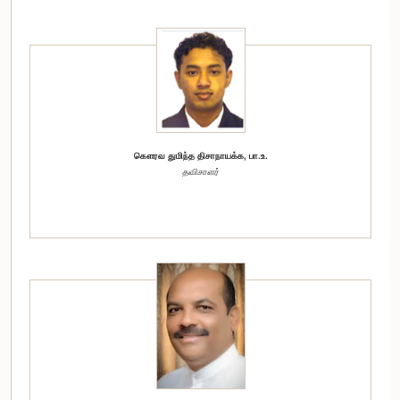
கௌரவ துமிந்த திசாநாயக்க, பா.உ.
தவிசாளர்