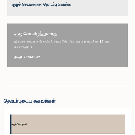
குழுச் செயலாளரை தொடர்பு கொள்க
குழு செயலிழந்துள்ளது
இலங்கை சனநாயக சோசலிசக் குடியரசின் எட்டாவது பாராளுமன்றம் | 2 வது
கூட்டத்தொடர்
திகதி: 2020-03-02
தொடர்புடைய தகவல்கள்
உறுப்பினர்கள்