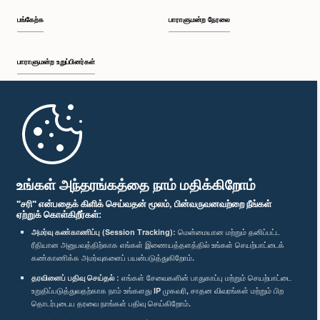
பங்கேற்க
பாராளுமன்ற நேரலை
பாராளுமன்ற உறுப்பினர்கள்
முதற்பக்கம்
கௌரவ அ. அரவிந்த் குமார், பா.உ.
பாராளுமன்ற கையடக்க செயலி
உறுப்பினர்
உங்கள் அந்தரங்கத்தை நாம் மதிக்கிறோம்
"சரி" என்பதைக் கிளிக் செய்வதன் மூலம், பின்வருவனவற்றை நீங்கள்
ஏற்றுக் கொள்கிறீர்கள்:
அமர்வு கண்காணிப்பு (Session Tracking):
மென்மையான மற்றும் தனிப்பட்ட
ரீதியான அனுபவத்திற்காக எங்கள் இணையத்தளத்தில் உங்கள் செயற்பாட்டைக்
எம்மை பின்தொடர்க :
கண்காணிக்க அமர்வுகளைப் பயன்படுத்துகிறோம்.
தரவினைப் பதிவு செய்தல் :
எங்கள் சேவைகளின் பாதுகாப்பு மற்றும் செயற்பாட்டை
விருதுகள்
உறுதிப்படுத்துவதற்காக நாம் உங்களது IP முகவரி, சாதன விவரங்கள் மற்றும் பிற
தொடர்புடைய தரவை நாங்கள் பதிவு செய்கிறோம்.