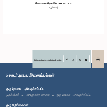
கௌரவ பாலித ரங்கே பண்டார, பா.உ.
உறுப்பினர்
இந்தப் பக்கத்தை பகிர்ந்து கொள்க
Facebook
X
WhatsApp
LinkedIn
கௌரவ விஜித ஹேரத், பா.உ.
உறுப்பினர்
தொடர்புடைய இணைப்புக்கள்
குழு நேரலை - பதிவுருத்தப்பட்ட
முதற்பக்கம்
பாராளுமன்ற நேரலை
குழு நேரலை - பதிவுருத்தப்பட்ட
குழு அறிக்கைகள்