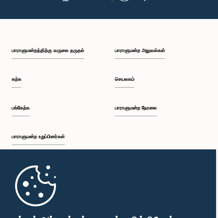
பாராளுமன்றத்திற்கு வருகை தருதல்
பாராளுமன்ற அலுவல்கள்
கௌரவ லசந்த அலகியவன்ன, பா.உ.
உறுப்பினர்
கற்க
செயலகம்
பங்கேற்க
பாராளுமன்ற நேரலை
பாராளுமன்ற உறுப்பினர்கள்
முதற்பக்கம்
கௌரவ கௌரவ கீதாஞ்ஜன குணவர்தன, பா.உ.,, பா.உ.
உறுப்பினர்
பாராளுமன்ற கையடக்க செயலி