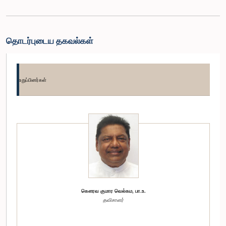
தொடர்புடைய தகவல்கள்
உறுப்பினர்கள்
கௌரவ குமார வெல்கம, பா.உ.
தவிசாளர்