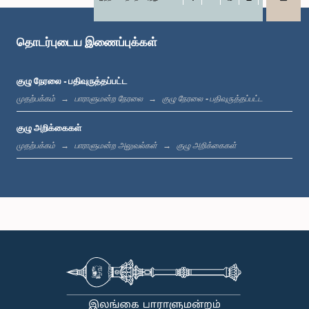
X
WhatsApp
LinkedIn
கௌரவ நூர்டீன் மசூர், பா.உ.
உறுப்பினர்
தொடர்புடைய இணைப்புக்கள்
குழு நேரலை - பதிவுருத்தப்பட்ட
முதற்பக்கம்
பாராளுமன்ற நேரலை
குழு நேரலை - பதிவுருத்தப்பட்ட
குழு அறிக்கைகள்
முதற்பக்கம்
பாராளுமன்ற அலுவல்கள்
குழு அறிக்கைகள்
கௌரவ டலஸ் அழகப்பெரும, பா.உ.
உறுப்பினர்