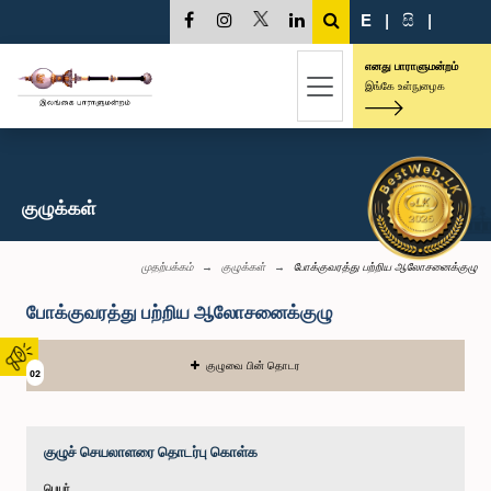
E
|
සි
|
எனது பாராளுமன்றம்
இங்கே உள்நுழைக
குழுக்கள்
முதற்பக்கம்
குழுக்கள்
போக்குவரத்து பற்றிய ஆலோசனைக்குழு
போக்குவரத்து பற்றிய ஆலோசனைக்குழு
குழுவை பின் தொடர
02
குழுச் செயலாளரை தொடர்பு கொள்க
பெயர்