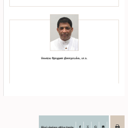
கௌரவ றோஹண திஸாநாயக்க, பா.உ.
இந்தப் பக்கத்தை பகிர்ந்து கொள்க
Facebook