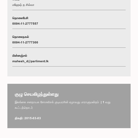
மஹேஷ் த சில்வா
தொலைபேசி
0094-11-2777557
தொலைநகல்
0094-11-2777300
மின்னஞ்சல்
mahesh_d@parliment.lk
குழு செயலிழந்துள்ளது
இலங்கை சனநாயக சோசலிசக் குடியரசின் ஏழாவது பாராளுமன்றம் | 1 வது
கூட்டத்தொடர்
திகதி: 2015-03-03