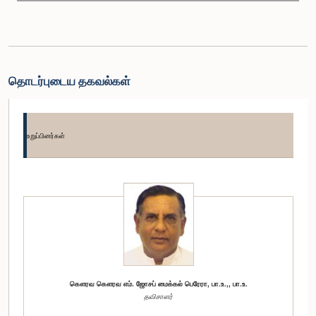
தொடர்புடைய தகவல்கள்
உறுப்பினர்கள்
கௌரவ கௌரவ எம். ஜோசப் மைக்கல் பெரேரா, பா.உ.,, பா.உ.
தவிசாளர்