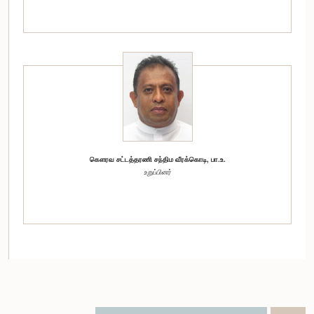
கௌரவ சட்டத்தரணி சந்திம வீரக்கொடி, பா.உ.
உறுப்பினர்