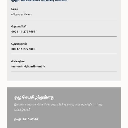
பெயர்
மஹேஷ் த சில்வா
தொலைபேசி
0094-11-2777557
தொலைநகல்
0094-11-2777300
மின்னஞ்சல்
mahesh_d@parliment.lk
குழு செயலிழந்துள்ளது
இலங்கை சனநாயக சோசலிசக் குடியரசின் ஏழாவது பாராளுமன்றம் | 1 வது
கூட்டத்தொடர்
திகதி: 2015-07-26