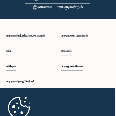
கௌரவ கரு ஜயசூரிய, பா.உ.
உறுப்பினர்
பாராளுமன்றத்திற்கு வருகை தருதல்
பாராளுமன்ற அலுவல்கள்
கற்க
செயலகம்
பங்கேற்க
பாராளுமன்ற நேரலை
பாராளுமன்ற உறுப்பினர்கள்
முதற்பக்கம்
கௌரவ (டாக்டர்) ராஜித சேனாரத்ன, பா.உ.
உறுப்பினர்