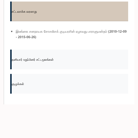
சட்டவாக்க வரலாறு
இலங்கை சனநாயக சோசலிசக் குடியரசின் ஏழாவது பாராளுமன்றம் (2010-12-09
- 2015-06-26)
தனியார் உறுப்பினர் சட்டமூலங்கள்
குழுக்கள்