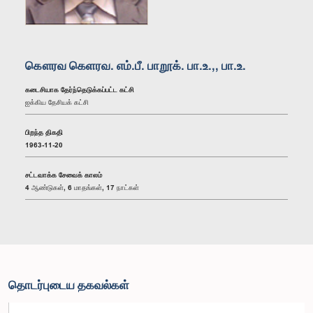
கௌரவ கெளரவ. எம்.பீ. பாறூக். பா.உ.,, பா.உ.
கடைசியாக தேர்ந்தெடுக்கப்பட்ட கட்சி
ஐக்கிய தேசியக் கட்சி
பிறந்த திகதி
1963-11-20
சட்டவாக்க சேவைக் காலம்
4 ஆண்டுகள், 6 மாதங்கள், 17 நாட்கள்
தொடர்புடைய தகவல்கள்