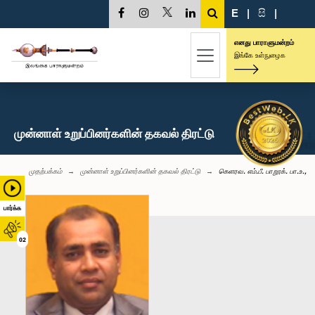
E
|
සි
|
எனது பாராளுமன்றம்
இங்கே உள்நுழைக
முன்னாள் உறுப்பினர்களின் தகவல் திரட்டு
முதற்பக்கம்
முன்னாள் உறுப்பினர்களின் தகவல் திரட்டு
கெளரவ. எம்.பீ. பாறூக். பா.உ.,
பார்க்க
02