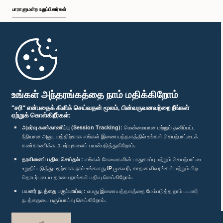
பாராளுமன்ற உறுப்பினர்கள்
முதற்பக்கம்
பாராளுமன்ற கையடக்க செயலி
உங்கள் அந்தரங்கத்தை நாம் மதிக்கிறோம்
"சரி" என்பதைக் கிளிக் செய்வதன் மூலம், பின்வருவனவற்றை நீங்கள்
ஏற்றுக் கொள்கிறீர்கள்:
அமர்வு கண்காணிப்பு (Session Tracking):
மென்மையான மற்றும் தனிப்பட்ட
ரீதியான அனுபவத்திற்காக எங்கள் இணையத்தளத்தில் உங்கள் செயற்பாட்டைக்
எம்மை பின்தொடர்க :
கண்காணிக்க அமர்வுகளைப் பயன்படுத்துகிறோம்.
தரவினைப் பதிவு செய்தல் :
எங்கள் சேவைகளின் பாதுகாப்பு மற்றும் செயற்பாட்டை
விருதுகள்
உறுதிப்படுத்துவதற்காக நாம் உங்களது IP முகவரி, சாதன விவரங்கள் மற்றும் பிற
தொடர்புடைய தரவை நாங்கள் பதிவு செய்கிறோம்.
பயனர் நடத்தை பகுப்பாய்வு :
எமது இணையத்தளத்தை மேம்படுத்த நாம் பயனர்
தனியுரிமைக் கொள்கை
நடத்தையை பகுப்பாய்வு செய்கிறோம்.
பதிப்புரிமை © இலங்கை பாராளுமன்றம்.