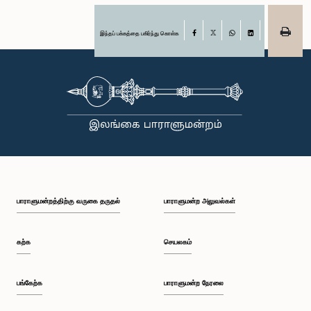
இந்தப் பக்கத்தை பகிர்ந்து கொள்க
Facebook
X
WhatsApp
LinkedIn
பாராளுமன்றத்திற்கு வருகை தருதல்
பாராளுமன்ற அலுவல்கள்
கற்க
செயலகம்
பங்கேற்க
பாராளுமன்ற நேரலை