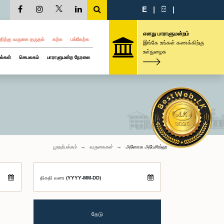
E
|
සි
|
எனது பாராளுமன்றம்
திற்கு வருகை தருதல்
கற்க
பங்கேற்க
இங்கே உங்கள் கணக்கிற்கு
உள்நுழைக
ல்கள்
செயலகம்
பாராளுமன்ற நேரலை
முதற்பக்கம்
வருகைகள்
அஸோக அபேசிங்ஹ
திகதி வரை (YYYY-MM-DD)
தேடு