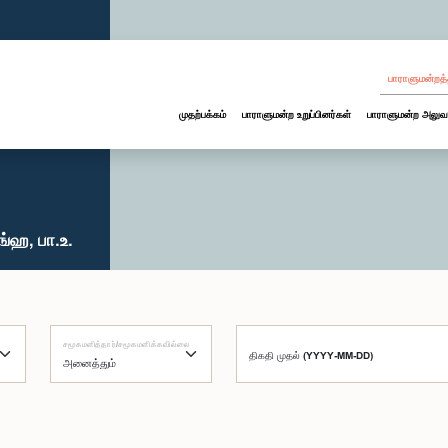
பாராளுமன்றத்
முதற்பக்கம்
பாராளுமன்ற உறுப்பினர்கள்
பாராளுமன்ற அலுவ
்ஹ, பா.உ.
சமூகமளித்தார்/சமூகமளிக்கவில்லை
திகதி முதல் (YYYY-MM-DD)