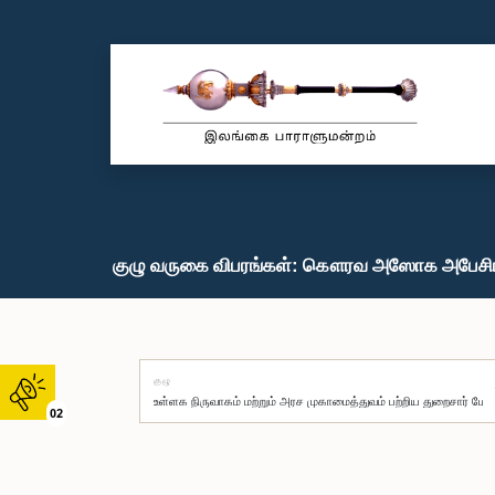
குழு வருகை விபரங்கள்: கௌரவ அஸோக அபேசிங
குழு
02