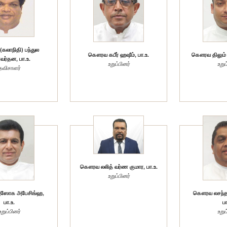
லாநிதி) பந்துல
கௌரவ கபீர் ஹஷீம், பா.உ.
கௌரவ திலும் 
ர்தன, பா.உ.
உறுப்பினர்
உறுப
தவிசாளர்
கௌரவ லலித் வர்ண குமார, பா.உ.
உறுப்பினர்
ோக அபேசிங்ஹ,
கௌரவ லசந்த
பா.உ.
பா
உறுப்பினர்
உறுப