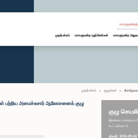
பாராளுமன்றத்
முதற்பக்கம்
பாராளுமன்ற உறுப்பினர்கள்
பாராளுமன்ற அலுவ
முதற்பக்கம்
குழுக்கள்
போக்குவரத
கள் பற்றிய அமைச்சுசார் ஆலோசனைக் குழு
குழு செயலி
இலங்கை சனநாயக சோச
கூட்டத்தொடர்
திகதி: 2024-09-24