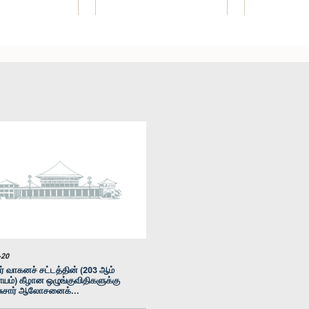
 சிவநேசதுரை
காந்தன், பா.உ.
உறுப்பினர்
-20
் வாகனச் சட்டத்தின் (203 ஆம்
யம்) கீழான ஒழுங்குவிதிகளுக்கு
ுசார் ஆலோசனைக்...