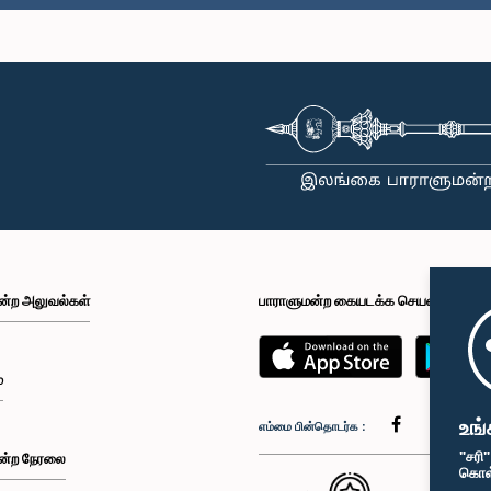
ன்ற அலுவல்கள்
பாராளுமன்ற கையடக்க செயலி
்
உங்
எம்மை பின்தொடர்க :
"சரி
ன்ற நேரலை
கொள்க