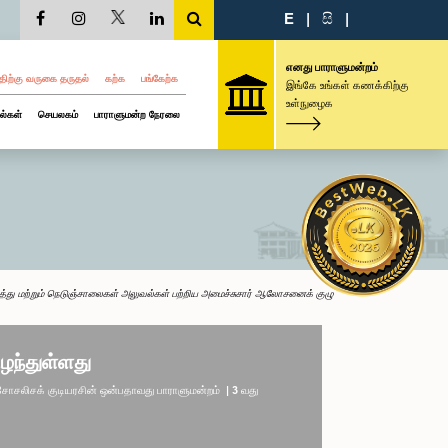
E
|
සි
|
எனது பாராளுமன்றம்
திற்கு வருகை தருதல்
கற்க
பங்கேற்க
இங்கே உங்கள் கணக்கிற்கு
உள்நுழைக
ல்கள்
செயலகம்
பாராளுமன்ற நேரலை
்து மற்றும் நெடுஞ்சாலைகள் அலுவல்கள் பற்றிய அமைச்சுசார் ஆலோசனைக் குழு
ழந்துள்ளது
லிசக் குடியரசின் ஒன்பதாவது பாராளுமன்றம் | 3 வது