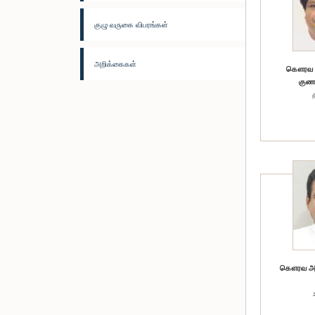
குழு வருகை விபரங்கள்
அறிக்கைகள்
கௌரவ (க
குணவ
கௌரவ அஸ