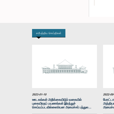
சமீபத்திய செய்திகள்
கௌரவ
சந்திர
2023-01-10
2022-09
ஊடகங்கள் அறிக்கையிடும் வகையில்
மோட்டார
புகையிரதப் பயணங்கள் இரத்துச்
அத்தியா
செய்யப்படவில்லையென அமைச்சர் பந்துல...
அமைச்ச