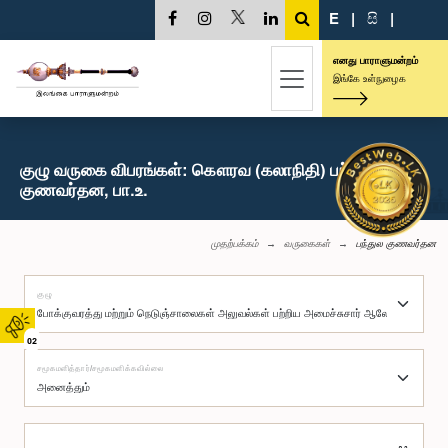
E
|
සි
|
எனது பாராளுமன்றம்
இங்கே உள்நுழைக
குழு வருகை விபரங்கள்: கௌரவ (கலாநிதி) பந்துல
குணவர்தன, பா.உ.
முதற்பக்கம்
வருகைகள்
பந்துல குணவர்தன
குழு
02
சமூகமளித்தார்/சமூகமளிக்கவில்லை