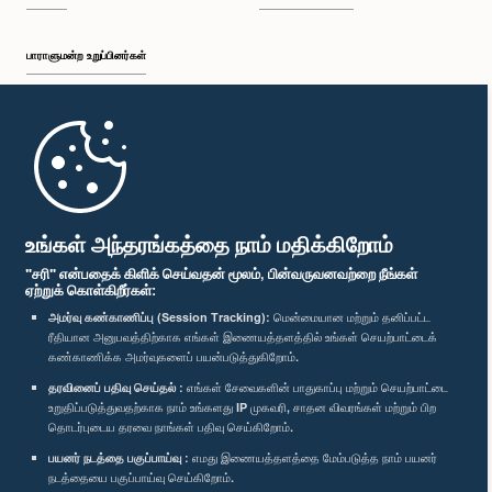
பாராளுமன்ற உறுப்பினர்கள்
முதற்பக்கம்
பாராளுமன்ற கையடக்க செயலி
உங்கள் அந்தரங்கத்தை நாம் மதிக்கிறோம்
"சரி" என்பதைக் கிளிக் செய்வதன் மூலம், பின்வருவனவற்றை நீங்கள்
ஏற்றுக் கொள்கிறீர்கள்:
அமர்வு கண்காணிப்பு (Session Tracking):
மென்மையான மற்றும் தனிப்பட்ட
ரீதியான அனுபவத்திற்காக எங்கள் இணையத்தளத்தில் உங்கள் செயற்பாட்டைக்
எம்மை பின்தொடர்க :
கண்காணிக்க அமர்வுகளைப் பயன்படுத்துகிறோம்.
தரவினைப் பதிவு செய்தல் :
எங்கள் சேவைகளின் பாதுகாப்பு மற்றும் செயற்பாட்டை
விருதுகள்
உறுதிப்படுத்துவதற்காக நாம் உங்களது IP முகவரி, சாதன விவரங்கள் மற்றும் பிற
தொடர்புடைய தரவை நாங்கள் பதிவு செய்கிறோம்.
பயனர் நடத்தை பகுப்பாய்வு :
எமது இணையத்தளத்தை மேம்படுத்த நாம் பயனர்
தனியுரிமைக் கொள்கை
நடத்தையை பகுப்பாய்வு செய்கிறோம்.