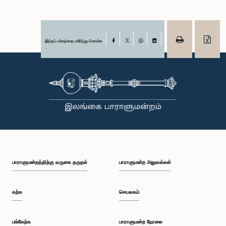
இந்தப் பக்கத்தை பகிர்ந்து கொள்க
Facebook
X
WhatsApp
LinkedIn
பாராளுமன்றத்திற்கு வருகை தருதல்
பாராளுமன்ற அலுவல்கள்
கற்க
செயலகம்
பங்கேற்க
பாராளுமன்ற நேரலை