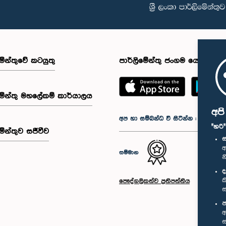
මේන්තුවේ කටයුතු
පාර්ලිමේන්තු ජංගම යෙදුම
මේන්තු මහලේකම් කාර්යාලය
අප
අප හා සම්බන්ධ වී සිටින්න :
"හරි
මේන්තුව සජීවීව
ස
අ
සම්මාන
න
ද
ක
පෞද්ගලිකත්ව ප්‍රතිපත්තිය
ස
ප
අ
ස