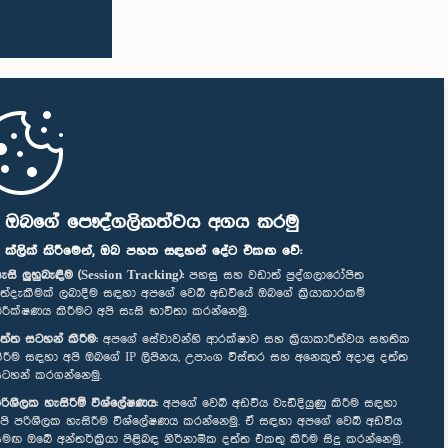
ි ඔබගේ පෞද්ගලිකත්වය අගය කරමු
" ක්ලික් කිරීමෙන්, ඔබ පහත සඳහන් දේට එකඟ වේ:
ැසි ලුහුබැඳීම (Session Tracking):
පහසු සහ වඩාත් පුද්ගලාරෝපිත
ත්දැකීමක් ලබාදීම සඳහා අපගේ වෙබ් අඩවියේ ඔබගේ ක්‍රියාකාරකම්
ිරීක්ෂණය කිරීමට අපි සැසි භාවිතා කරන්නෙමු.
ත්ත සටහන් කිරීම:
අපගේ සේවාවන්හි ආරක්ෂාව සහ ක්‍රියාකාරීත්වය සහතික
ිරීම සඳහා අපි ඔබගේ IP ලිපිනය, උපාංග විස්තර සහ අනෙකුත් අදාළ දත්ත
ටහන් කරගන්නෙමු.
රිශීලක හැසිරීම් විශ්ලේෂණය:
අපගේ වෙබ් අඩවිය වැඩිදියුණු කිරීම සඳහා
පි පරිශීලක හැසිරීම විශ්ලේෂණය කරන්නෙමු. ඒ සඳහා අපගේ වෙබ් අඩවිය
මඟ ඔබේ අන්තර්ක්‍රියා පිළිබඳ නිර්නාමික දත්ත එකතු කිරීම සිදු කරන්නෙමු.