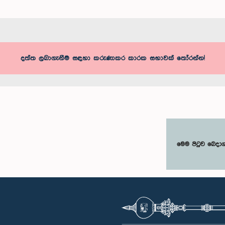
දත්ත ලබාගැනීම සඳහා කරුණාකර කාරක සභාවක් තෝරන්න!
මෙම පිටුව බෙදා