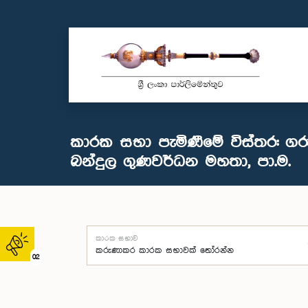
කාරක සභා පැමිණීමේ විස්තර: ගර
බන්දුල ගුණවර්ධන මහතා, පා.ම.
කාරක සභාව
02