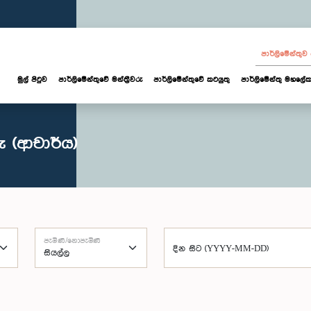
පාර්ලි‌මේන්තු
මුල් පිටුව
පාර්ලි‌මේන්තුවේ මන්ත්‍රීවරු
පාර්ලිමේන්තුවේ කටයුතු
පාර්ලිමේන්තු මහලේක
ු (ආචාර්ය)
පැමිණි/නොපැමිණි
දින සිට (YYYY-MM-DD)