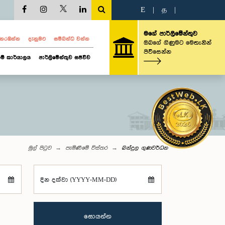
E
|
த
|
මගේ පාර්ලිමේන්තුව
ව නරඹන්න
දැනුමට
සම්බන්ධ වන්න
ඔබගේ ගිණුමට මෙතැනින්
පිවිසෙන්න
ම් කාර්යාලය
පාර්ලිමේන්තුව සජීවීව
මුල් පිටුව
පැමිණීමේ විස්තර
බන්දුල ගුණවර්ධන
දින දක්වා (YYYY-MM-DD)
සොයන්න