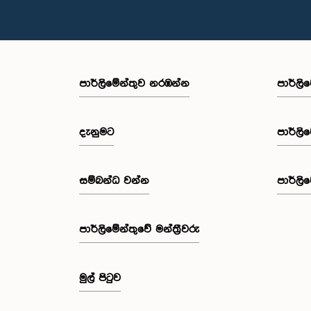
පාර්ලි‌මේන්තුව නරඹන්න
පාර්ලි
දැනුමට
පාර්ලි
සම්බන්ධ වන්න
පාර්ලි
පාර්ලි‌මේන්තුවේ මන්ත්‍රීවරු
මුල් පිටුව