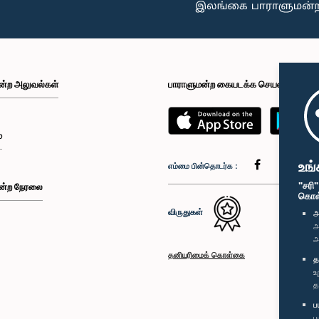
ன்ற அலுவல்கள்
பாராளுமன்ற கையடக்க செயலி
்
உங்
எம்மை பின்தொடர்க :
"சரி
ன்ற நேரலை
கொள்க
விருதுகள்
அ
அ
அ
தனியுரிமைக் கொள்கை
த
உ
த
ப
ப