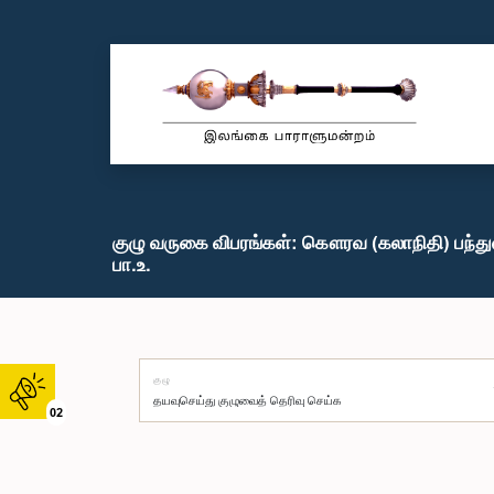
குழு வருகை விபரங்கள்: கௌரவ (கலாநிதி) பந்
பா.உ.
குழு
02