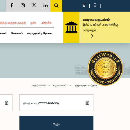
E
|
සි
|
எனது பாராளுமன்றம்
திற்கு வருகை தருதல்
கற்க
பங்கேற்க
இங்கே உங்கள் கணக்கிற்கு
உள்நுழைக
ல்கள்
செயலகம்
பாராளுமன்ற நேரலை
முதற்பக்கம்
வருகைகள்
பந்துல குணவர்தன
திகதி வரை (YYYY-MM-DD)
தேடு