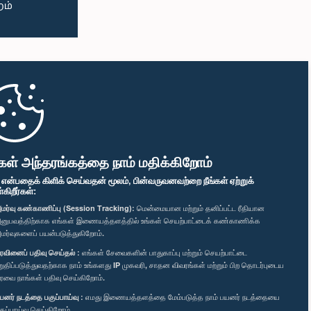
கள் அந்தரங்கத்தை நாம் மதிக்கிறோம்
" என்பதைக் கிளிக் செய்வதன் மூலம், பின்வருவனவற்றை நீங்கள் ஏற்றுக்
ிறீர்கள்:
மர்வு கண்காணிப்பு (Session Tracking):
மென்மையான மற்றும் தனிப்பட்ட ரீதியான
னுபவத்திற்காக எங்கள் இணையத்தளத்தில் உங்கள் செயற்பாட்டைக் கண்காணிக்க
மர்வுகளைப் பயன்படுத்துகிறோம்.
ரவினைப் பதிவு செய்தல் :
எங்கள் சேவைகளின் பாதுகாப்பு மற்றும் செயற்பாட்டை
றுதிப்படுத்துவதற்காக நாம் உங்களது IP முகவரி, சாதன விவரங்கள் மற்றும் பிற தொடர்புடைய
ரவை நாங்கள் பதிவு செய்கிறோம்.
யனர் நடத்தை பகுப்பாய்வு :
எமது இணையத்தளத்தை மேம்படுத்த நாம் பயனர் நடத்தையை
குப்பாய்வு செய்கிறோம்.