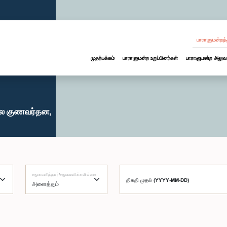
பாராளுமன்றத்
முதற்பக்கம்
பாராளுமன்ற உறுப்பினர்கள்
பாராளுமன்ற அலுவ
துல குணவர்தன,
சமூகமளித்தார்/சமூகமளிக்கவில்லை
திகதி முதல் (YYYY-MM-DD)