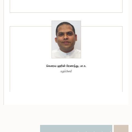
கௌரவ ஹரின் பிரனாந்து, பா.உ.
உறுப்பினர்