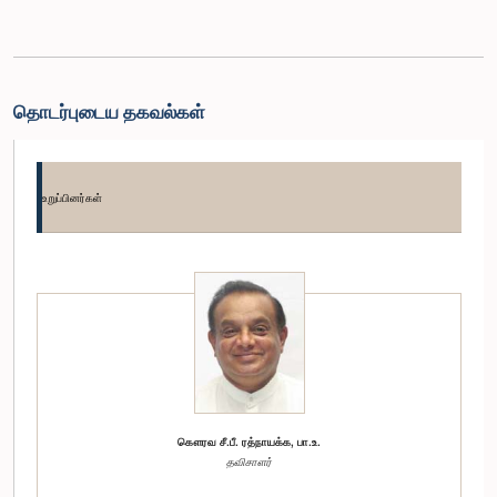
தொடர்புடைய தகவல்கள்
உறுப்பினர்கள்
கௌரவ சீ.பீ. ரத்நாயக்க, பா.உ.
தவிசாளர்