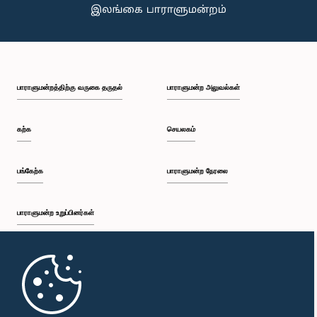
பாராளுமன்றத்திற்கு வருகை தருதல்
பாராளுமன்ற அலுவல்கள்
கௌரவ சட்டத்தரணி ரஊப் ஹகீம், பா.உ.
உறுப்பினர்
கற்க
செயலகம்
பங்கேற்க
பாராளுமன்ற நேரலை
பாராளுமன்ற உறுப்பினர்கள்
முதற்பக்கம்
கௌரவ மஹிந்த அமரவீர, பா.உ.
உறுப்பினர்
பாராளுமன்ற கையடக்க செயலி