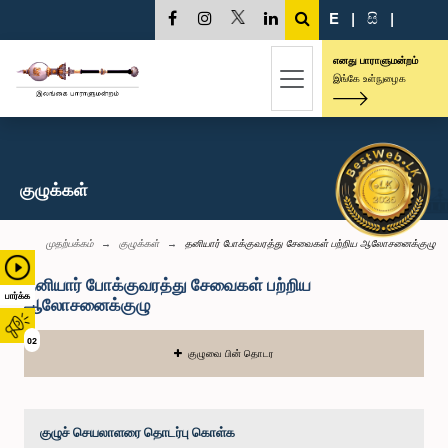
E
|
සි
|
எனது பாராளுமன்றம்
இங்கே உள்நுழைக
குழுக்கள்
முதற்பக்கம்
குழுக்கள்
தனியார் போக்குவரத்து சேவைகள் பற்றிய ஆலோசனைக்குழு
தனியார் போக்குவரத்து சேவைகள் பற்றிய
பார்க்க
ஆலோசனைக்குழு
02
குழுவை பின் தொடர
குழுச் செயலாளரை தொடர்பு கொள்க