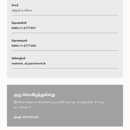
பெயர்
மஹேஷ் த சில்வா
தொலைபேசி
0094-11-2777557
தொலைநகல்
0094-11-2777300
மின்னஞ்சல்
mahesh_d@parliment.lk
குழு செயலிழந்துள்ளது
இலங்கை சனநாயக சோசலிசக் குடியரசின் ஏழாவது பாராளுமன்றம் | 1 வது
கூட்டத்தொடர்
திகதி: 2015-03-03