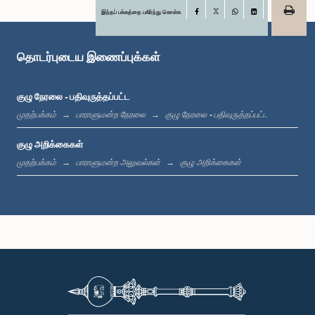
இந்தப் பக்கத்தை பகிர்ந்து கொள்க
Facebook
X
WhatsApp
LinkedIn
கௌரவ குமார வெல்கம, பா.உ.
உறுப்பினர்
தொடர்புடைய இணைப்புக்கள்
குழு நேரலை - பதிவுருத்தப்பட்ட
முதற்பக்கம்
பாராளுமன்ற நேரலை
குழு நேரலை - பதிவுருத்தப்பட்ட
குழு அறிக்கைகள்
முதற்பக்கம்
பாராளுமன்ற அலுவல்கள்
குழு அறிக்கைகள்
கௌரவ கெளரவ ரெஜினோல்ட் குரே, பா.உ.,, பா.உ.
உறுப்பினர்