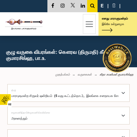
E
|
සි
|
எனது பாராளுமன்றம்
இங்கே உள்நுழைக
குழு வருகை விபரங்கள்: கௌரவ (திருமதி) கீதா சமன்மலீ
குமாரசிங்ஹ, பா.உ.
முதற்பக்கம்
வருகைகள்
கீதா சமன்மலீ குமாரசிங்ஹ
குழு
02
சமூகமளித்தார்/சமூகமளிக்கவில்லை