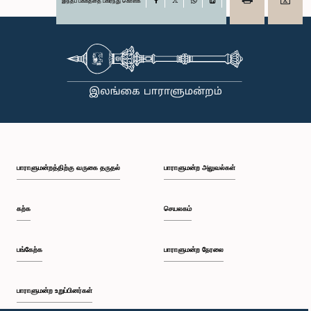
இந்தப் பக்கத்தை பகிர்ந்து கொள்க
Facebook
X
WhatsApp
LinkedIn
பாராளுமன்றத்திற்கு வருகை தருதல்
பாராளுமன்ற அலுவல்கள்
கற்க
செயலகம்
பங்கேற்க
பாராளுமன்ற நேரலை
பாராளுமன்ற உறுப்பினர்கள்