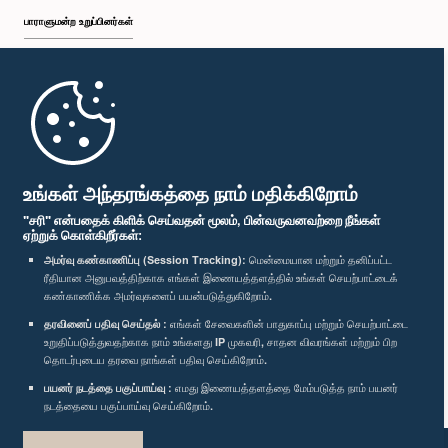
பாராளுமன்ற உறுப்பினர்கள்
முதற்பக்கம்
பாராளுமன்ற கையடக்க செயலி
உங்கள் அந்தரங்கத்தை நாம் மதிக்கிறோம்
"சரி" என்பதைக் கிளிக் செய்வதன் மூலம், பின்வருவனவற்றை நீங்கள்
ஏற்றுக் கொள்கிறீர்கள்:
அமர்வு கண்காணிப்பு (Session Tracking):
மென்மையான மற்றும் தனிப்பட்ட
ரீதியான அனுபவத்திற்காக எங்கள் இணையத்தளத்தில் உங்கள் செயற்பாட்டைக்
எம்மை பின்தொடர்க :
கண்காணிக்க அமர்வுகளைப் பயன்படுத்துகிறோம்.
தரவினைப் பதிவு செய்தல் :
எங்கள் சேவைகளின் பாதுகாப்பு மற்றும் செயற்பாட்டை
விருதுகள்
உறுதிப்படுத்துவதற்காக நாம் உங்களது IP முகவரி, சாதன விவரங்கள் மற்றும் பிற
தொடர்புடைய தரவை நாங்கள் பதிவு செய்கிறோம்.
பயனர் நடத்தை பகுப்பாய்வு :
எமது இணையத்தளத்தை மேம்படுத்த நாம் பயனர்
தனியுரிமைக் கொள்கை
நடத்தையை பகுப்பாய்வு செய்கிறோம்.
பதிப்புரிமை © இலங்கை பாராளுமன்றம்.