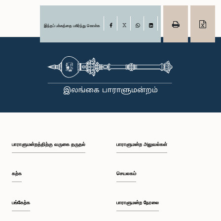
இந்தப் பக்கத்தை பகிர்ந்து கொள்க
Facebook
X
WhatsApp
LinkedIn
பாராளுமன்றத்திற்கு வருகை தருதல்
பாராளுமன்ற அலுவல்கள்
கற்க
செயலகம்
பங்கேற்க
பாராளுமன்ற நேரலை