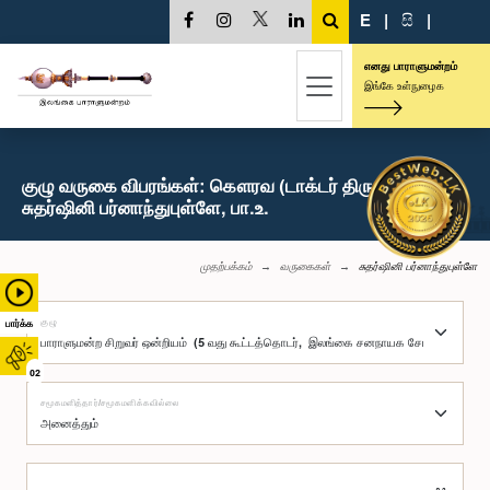
E
|
සි
|
எனது பாராளுமன்றம்
இங்கே உள்நுழைக
குழு வருகை விபரங்கள்: கௌரவ (டாக்டர் திருமதி)
சுதர்ஷினி பர்னாந்துபுள்ளே, பா.உ.
முதற்பக்கம்
வருகைகள்
சுதர்ஷினி பர்னாந்துபுள்ளே
குழு
பார்க்க
02
சமூகமளித்தார்/சமூகமளிக்கவில்லை