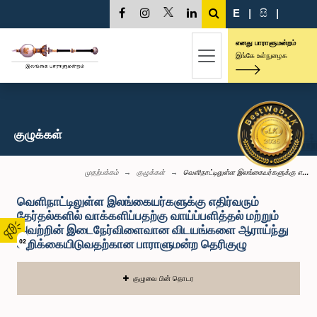
E
|
සි
|
எனது பாராளுமன்றம்
இங்கே உள்நுழைக
குழுக்கள்
முதற்பக்கம்
குழுக்கள்
வெளிநாட்டிலுள்ள இலங்கையர்களுக்கு எ...
வெளிநாட்டிலுள்ள இலங்கையர்களுக்கு எதிர்வரும்
தேர்தல்களில் வாக்களிப்பதற்கு வாய்ப்பளித்தல் மற்றும்
அவற்றின் இடைநேர்விளைவான விடயங்களை ஆராய்ந்து
அறிக்கையிடுவதற்கான பாராளுமன்ற தெரிகுழு
02
குழுவை பின் தொடர