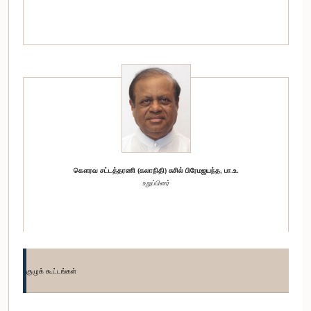
கௌரவ சட்டத்தரணி (கலாநிதி) சுசில் பிரேமஜயந்த, பா.உ.
உறுப்பினர்
குழுக் கூட்டங்கள்