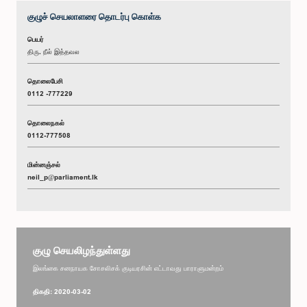
குழுச் செயலாளரை தொடர்பு கொள்க
பெயர்
திரு. நீல் இத்தவல
தொலைபேசி
0112 -777229
தொலைநகல்
0112-777508
மின்னஞ்சல்
neil_p@parliament.lk
குழு செயலிழந்துள்ளது
இலங்கை சனநாயக சோசலிசக் குடியரசின் எட்டாவது பாராளுமன்றம்
திகதி: 2020-03-02