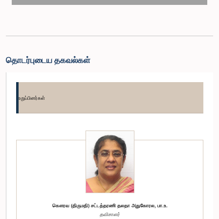
தொடர்புடைய தகவல்கள்
உறுப்பினர்கள்
கௌரவ (திருமதி) சட்டத்தரணி தலதா அதுகோரல, பா.உ.
தவிசாளர்