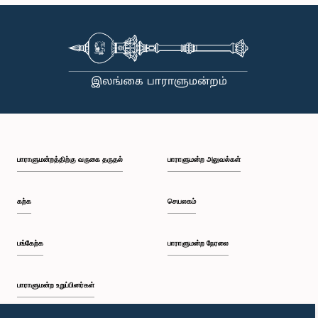
கௌரவ பைஸால் காசிம், பா.உ.
உறுப்பினர்
பாராளுமன்றத்திற்கு வருகை தருதல்
பாராளுமன்ற அலுவல்கள்
கற்க
செயலகம்
பங்கேற்க
பாராளுமன்ற நேரலை
பாராளுமன்ற உறுப்பினர்கள்
கௌரவ (கலாநிதி) ஹர்ஷ த சில்வா, பா.உ.