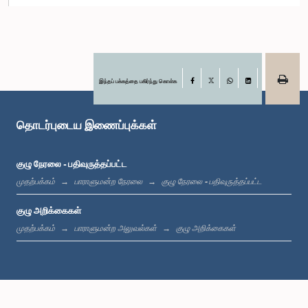
கௌரவ டிலான் பெரேரா, பா.உ.
உறுப்பினர்
இந்தப் பக்கத்தை பகிர்ந்து கொள்க
Facebook
X
WhatsApp
LinkedIn
தொடர்புடைய இணைப்புக்கள்
குழு நேரலை - பதிவுருத்தப்பட்ட
முதற்பக்கம்
பாராளுமன்ற நேரலை
குழு நேரலை - பதிவுருத்தப்பட்ட
குழு அறிக்கைகள்
முதற்பக்கம்
பாராளுமன்ற அலுவல்கள்
குழு அறிக்கைகள்
கௌரவ (டாக்டர் திருமதி) சுதர்ஷினி பர்னாந்துபுள்ளே, பா.உ.
உறுப்பினர்