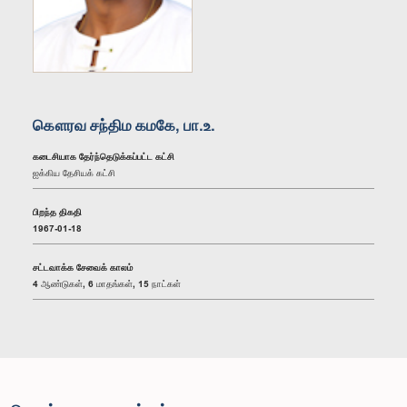
கௌரவ சந்திம கமகே, பா.உ.
கடைசியாக தேர்ந்தெடுக்கப்பட்ட கட்சி
ஐக்கிய தேசியக் கட்சி
பிறந்த திகதி
1967-01-18
சட்டவாக்க சேவைக் காலம்
4 ஆண்டுகள், 6 மாதங்கள், 15 நாட்கள்