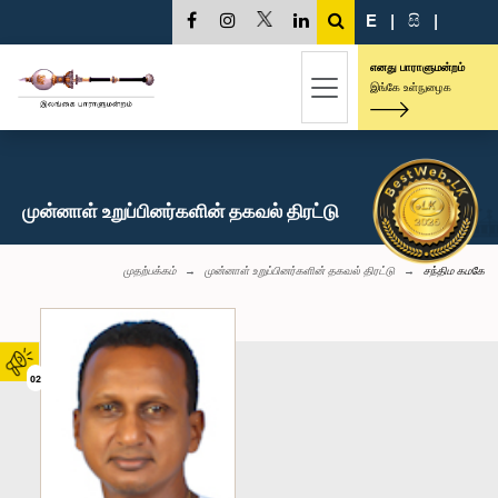
E
|
සි
|
எனது பாராளுமன்றம்
இங்கே உள்நுழைக
முன்னாள் உறுப்பினர்களின் தகவல் திரட்டு
முதற்பக்கம்
முன்னாள் உறுப்பினர்களின் தகவல் திரட்டு
சந்திம கமகே
02