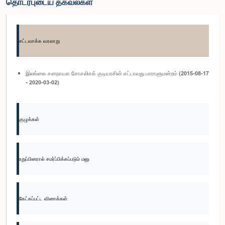
தொடர்புடைய தகவல்கள்
சட்டவாக்க வரலாறு
இலங்கை சனநாயக சோசலிசக் குடியரசின் எட்டாவது பாராளுமன்றம் (2015-08-17
- 2020-03-02)
குழுக்கள்
உறுப்பினரால் சமர்ப்பிக்கப்படும் மனு
கேட்கப்பட்ட வினாக்கள்