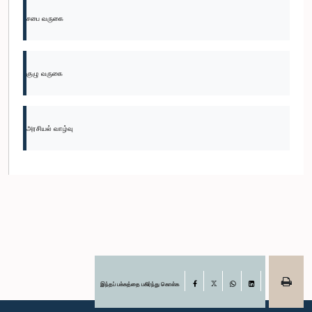
சபை வருகை
குழு வருகை
அரசியல் வாழ்வு
இந்தப் பக்கத்தை பகிர்ந்து கொள்க
Facebook
X
WhatsApp
LinkedIn