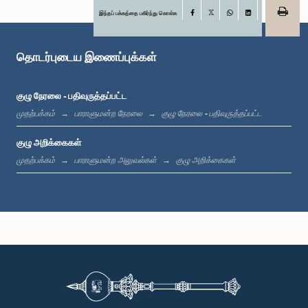
இந்தப் பக்கத்தை பகிர்ந்து கொள்க
Facebook
X
WhatsApp
LinkedIn
கௌரவ எம். எஸ். தௌபீக், பா.உ.
உறுப்பினர்
தொடர்புடைய இணைப்புக்கள்
குழு நேரலை - பதிவுருத்தப்பட்ட
முதற்பக்கம்
பாராளுமன்ற நேரலை
குழு நேரலை - பதிவுருத்தப்பட்ட
குழு அறிக்கைகள்
முதற்பக்கம்
பாராளுமன்ற அலுவல்கள்
குழு அறிக்கைகள்
கௌரவ சந்திம கமகே, பா.உ.
உறுப்பினர்