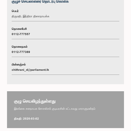
குழுச் செயலாளரை தொடர்பு கொள்க
பெயர்
திருமதி. இந்திரா திஸாநாயக்க
தொலைபேசி
0112-777557
தொலைநகல்
0112-777389
மின்னஞ்சல்
chithrani_d@parliament.lk
குழு செயலிழந்துள்ளது
இலங்கை சனநாயக சோசலிசக் குடியரசின் எட்டாவது பாராளுமன்றம்
திகதி: 2020-03-02