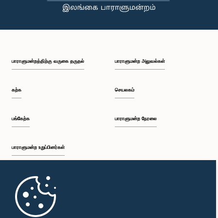
பாராளுமன்றத்திற்கு வருகை தருதல்
பாராளுமன்ற அலுவல்கள்
கௌரவ மயந்த திசாநாயக்க, பா.உ.
உறுப்பினர்
கற்க
செயலகம்
பங்கேற்க
பாராளுமன்ற நேரலை
பாராளுமன்ற உறுப்பினர்கள்
முதற்பக்கம்
கௌரவ (பேராசிரியர்) ஆசு மாரசிங்க, பா.உ.
பாராளுமன்ற கையடக்க செயலி
உறுப்பினர்