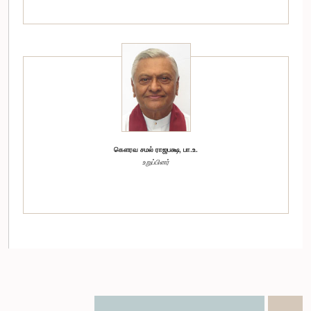
கௌரவ சமல் ராஜபக்ஷ, பா.உ.
உறுப்பினர்