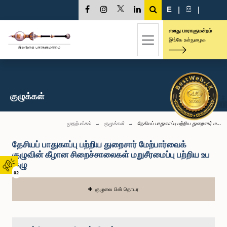
E
|
සි
|
எனது பாராளுமன்றம்
இங்கே உள்நுழைக
குழுக்கள்
முதற்பக்கம்
குழுக்கள்
தேசியப் பாதுகாப்பு பற்றிய துறைசார் ம...
தேசியப் பாதுகாப்பு பற்றிய துறைசார் மேற்பார்வைக்
குழுவின் கீழான சிறைச்சாலைகள் மறுசீரமைப்பு பற்றிய உப
குழு
02
குழுவை பின் தொடர