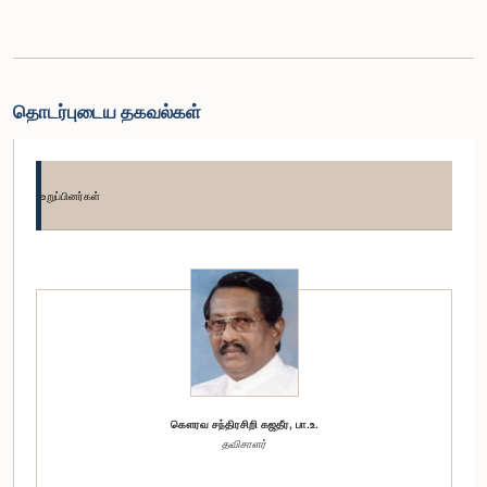
தொடர்புடைய தகவல்கள்
உறுப்பினர்கள்
கௌரவ சந்திரசிறி கஜதீர, பா.உ.
தவிசாளர்