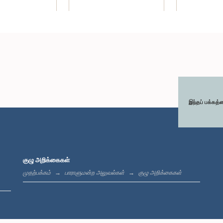
இந்தப் பக்கத்
். எம். அதாஉல்லா,
கௌரவ நிமல் லான்சா, பா.உ.
கௌரவ ஜயந்த கெ
பா.உ.
உறுப்பினர்
உறுப
உறுப்பினர்
குழு அறிக்கைகள்
முதற்பக்கம்
பாராளுமன்ற அலுவல்கள்
குழு அறிக்கைகள்