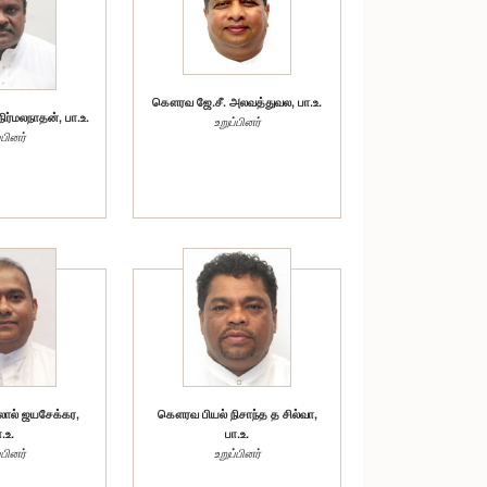
கௌரவ ஜே.சீ. அலவத்துவல, பா.உ.
ர்மலநாதன், பா.உ.
உறுப்பினர்
்பினர்
ால் ஜயசேக்கர,
கௌரவ பியல் நிசாந்த த சில்வா,
.உ.
பா.உ.
்பினர்
உறுப்பினர்