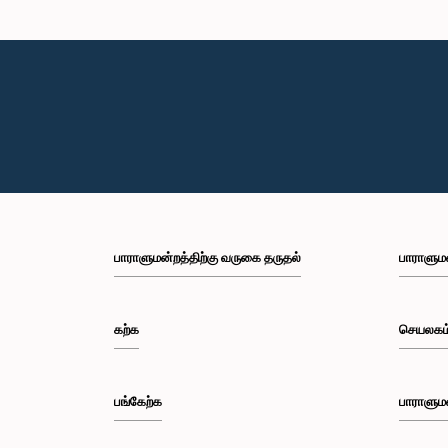
கௌரவ (த
பிரி
பாராளுமன்றத்திற்கு வருகை தருதல்
பாராளும
கற்க
செயலகம
பங்கேற்க
பாராளும