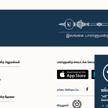
ிருமதி) முதிதா
கௌரவ எம். ராமேஷ்வரன், பா.உ.
கௌரவ மர்ஜான்
ஸான்தி, பா.உ.
உறுப்பினர்
உறுப
உறுப்பினர்
ன்ற அலுவல்கள்
பாராளுமன்ற கையடக்க செயலி
்
உங்
எம்மை பின்தொடர்க :
"சரி
ன்ற நேரலை
கொள்க
விருதுகள்
அ