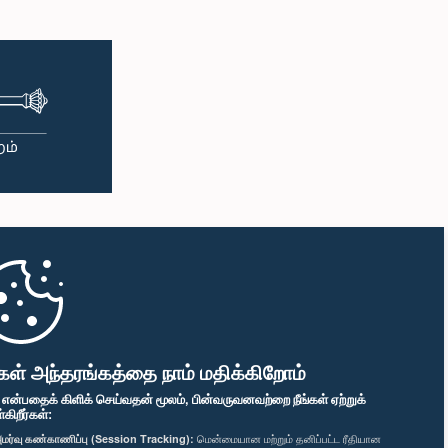
 பளீல், பா.உ.
்பினர்
கள் அந்தரங்கத்தை நாம் மதிக்கிறோம்
" என்பதைக் கிளிக் செய்வதன் மூலம், பின்வருவனவற்றை நீங்கள் ஏற்றுக்
ிறீர்கள்:
மர்வு கண்காணிப்பு (Session Tracking):
மென்மையான மற்றும் தனிப்பட்ட ரீதியான