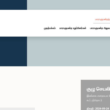
பாராளுமன்றத்
முதற்பக்கம்
பாராளுமன்ற உறுப்பினர்கள்
பாராளுமன்ற அலுவ
குழு செயலி
இலங்கை சனநாயக சோச
கூட்டத்தொடர்
திகதி: 2024-09-24