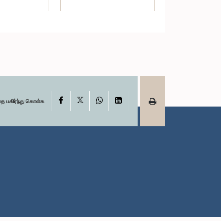
X
Facebook
WhatsApp
LinkedIn
தை பகிர்ந்து கொள்க
ட்டகொட, பா.உ.
கௌரவ ஜகத் குமார சுமித்ராரச்சி,
்பினர்
பா.உ.
உறுப்பினர்