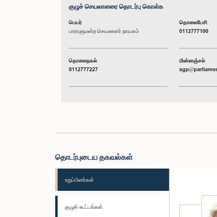
குழுச் செயலாளரை தொடர்பு கொள்க
பெயர்
தொலைபேசி
பாராளுமன்ற செயலாளர் நாயகம்
0112777100
தொலைநகல்
மின்னஞ்சல்
0112777227
sgp@parliamen
தொடர்புடைய தகவல்கள்
உறுப்பினர்கள்
குழுக் கூட்டங்கள்