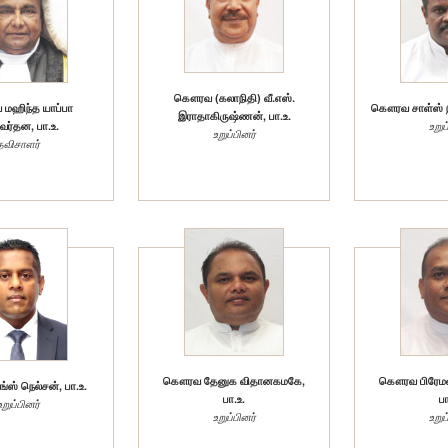
கௌரவ (கலாநிதி) வீ.எஸ்.
ஹிந்த யாப்பா
கௌரவ சாள்ஸ் நி
இராதாகிருஷ்ணன், பா.உ.
ர்தன, பா.உ.
உறுப
உறுப்பினர்
தவிசாளர்
கௌரவ தேனுக விதானகமகே,
கௌரவ பிரேமல
ஸ் நெல்சன், பா.உ.
பா.உ.
பா
உறுப்பினர்
உறுப்பினர்
உறுப