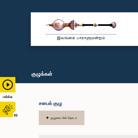
குழுக்கள்
பார்க்க
சபைக் குழு
02
குழுவை பின் தொடர