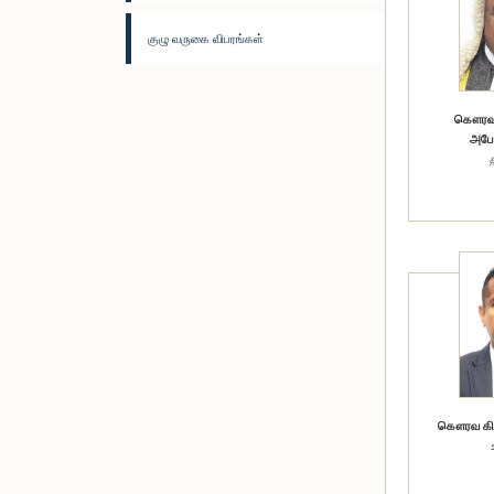
குழு வருகை விபரங்கள்
கௌரவ ம
அபேவ
கௌரவ கிங்