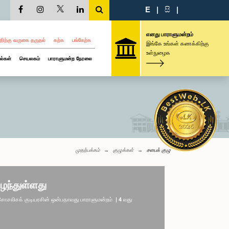
E
|
සි
|
எனது பாராளுமன்றம்
திற்கு வருகை தருதல்
கற்க
பங்கேற்க
இங்கே உங்கள் கணக்கிற்கு
உள்நுழைக
ல்கள்
செயலகம்
பாராளுமன்ற நேரலை
முதற்பக்கம்
குழுக்கள்
சபைக் குழு
ழந்துள்ளது
லிசக் குடியரசின் ஒன்பதாவது பாராளுமன்றம் | 4 வது