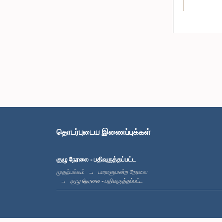
கௌரவ ஏ. எல
தொடர்புடைய இணைப்புக்கள்
குழு நேரலை - பதிவுருத்தப்பட்ட
முதற்பக்கம்
பாராளுமன்ற நேரலை
குழு நேரலை - பதிவுருத்தப்பட்ட