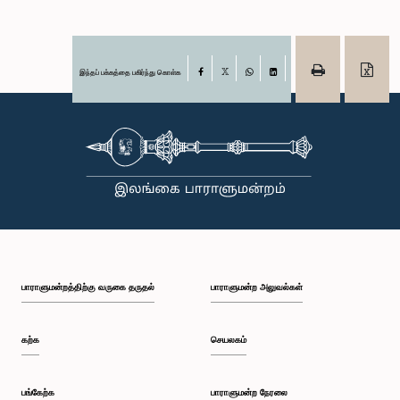
இந்தப் பக்கத்தை பகிர்ந்து கொள்க
Facebook
X
WhatsApp
LinkedIn
பாராளுமன்றத்திற்கு வருகை தருதல்
பாராளுமன்ற அலுவல்கள்
கற்க
செயலகம்
பங்கேற்க
பாராளுமன்ற நேரலை