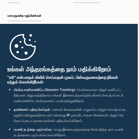
பாராளுமன்ற உறுப்பினர்கள்
முதற்பக்கம்
பாராளுமன்ற கையடக்க செயலி
உங்கள் அந்தரங்கத்தை நாம் மதிக்கிறோம்
"சரி" என்பதைக் கிளிக் செய்வதன் மூலம், பின்வருவனவற்றை நீங்கள்
ஏற்றுக் கொள்கிறீர்கள்:
அமர்வு கண்காணிப்பு (Session Tracking):
மென்மையான மற்றும் தனிப்பட்ட
ரீதியான அனுபவத்திற்காக எங்கள் இணையத்தளத்தில் உங்கள் செயற்பாட்டைக்
எம்மை பின்தொடர்க :
கண்காணிக்க அமர்வுகளைப் பயன்படுத்துகிறோம்.
தரவினைப் பதிவு செய்தல் :
எங்கள் சேவைகளின் பாதுகாப்பு மற்றும் செயற்பாட்டை
விருதுகள்
உறுதிப்படுத்துவதற்காக நாம் உங்களது IP முகவரி, சாதன விவரங்கள் மற்றும் பிற
தொடர்புடைய தரவை நாங்கள் பதிவு செய்கிறோம்.
பயனர் நடத்தை பகுப்பாய்வு :
எமது இணையத்தளத்தை மேம்படுத்த நாம் பயனர்
தனியுரிமைக் கொள்கை
நடத்தையை பகுப்பாய்வு செய்கிறோம்.