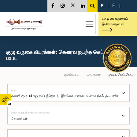
E
|
සි
|
எனது பாராளுமன்றம்
இங்கே உள்நுழைக
குழு வருகை விபரங்கள்: கௌரவ ஜயந்த கெட்டகொட,
பா.உ.
முதற்பக்கம்
வருகைகள்
ஜயந்த கெட்டகொட
குழு
02
சமூகமளித்தார்/சமூகமளிக்கவில்லை