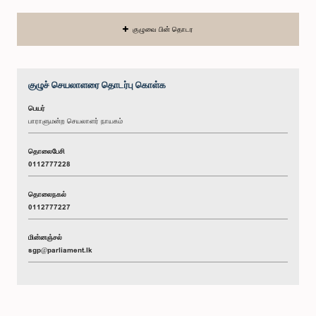
குழுவை பின் தொடர
குழுச் செயலாளரை தொடர்பு கொள்க
பெயர்
பாராளுமன்ற செயலாளர் நாயகம்
தொலைபேசி
0112777228
தொலைநகல்
0112777227
மின்னஞ்சல்
sgp@parliament.lk