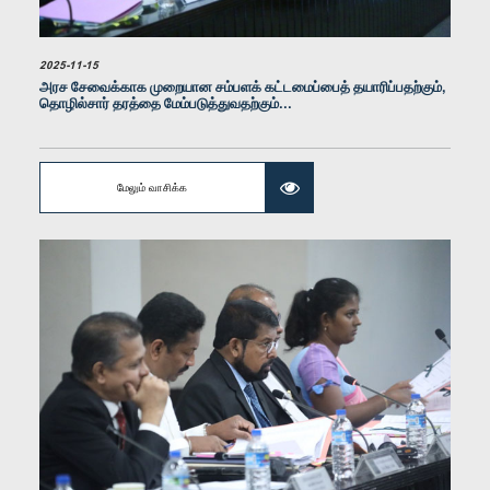
2025-11-15
அரச சேவைக்காக முறையான சம்பளக் கட்டமைப்பைத் தயாரிப்பதற்கும்,
தொழில்சார் தரத்தை மேம்படுத்துவதற்கும்...
மேலும் வாசிக்க
கௌரவ மஞ்ஜுள சுரவீர ஆரச்சி, பா.உ.
உறுப்பினர்