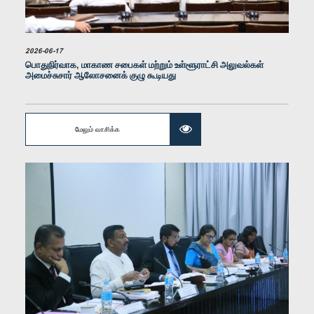
2026-06-17
பொதுநிர்வாக, மாகாண சபைகள் மற்றும் உள்ளூராட்சி அலுவல்கள்
அமைச்சுசார் ஆலோசனைக் குழு கூடியது
கௌரவ எம். ஏ. எம். தாஹிர், பா.உ.
உறுப்பினர்
மேலும் வாசிக்க
கௌரவ லக்ஸ்மன் நிபுண ஆரச்சி, பா.உ.
உறுப்பினர்