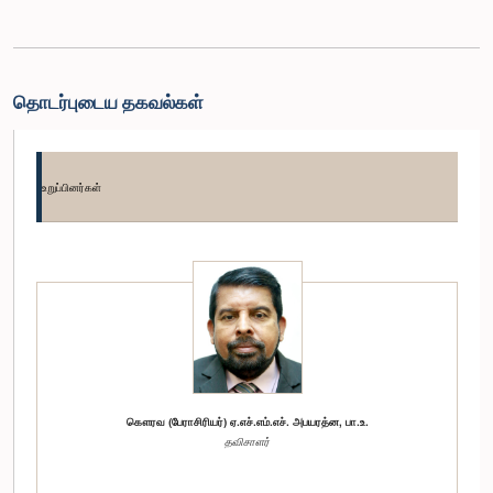
தொடர்புடைய தகவல்கள்
உறுப்பினர்கள்
கௌரவ (பேராசிரியர்) ஏ.எச்.எம்.எச். அபயரத்ன, பா.உ.
தவிசாளர்