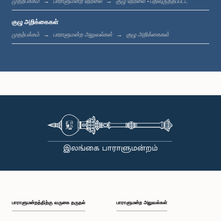
முதற்பக்கம்
பாராளுமன்ற நேரலை
குழு நேரலை - பதிவுருத்தப்பட்ட
உறுப்பினர்
குழு அறிக்கைகள்
முதற்பக்கம்
பாராளுமன்ற அலுவல்கள்
குழு அறிக்கைகள்
கௌரவ நிஷாந்த பெரேரா, பா.உ.
உறுப்பினர்
பாராளுமன்றத்திற்கு வருகை தருதல்
பாராளுமன்ற அலுவல்கள்