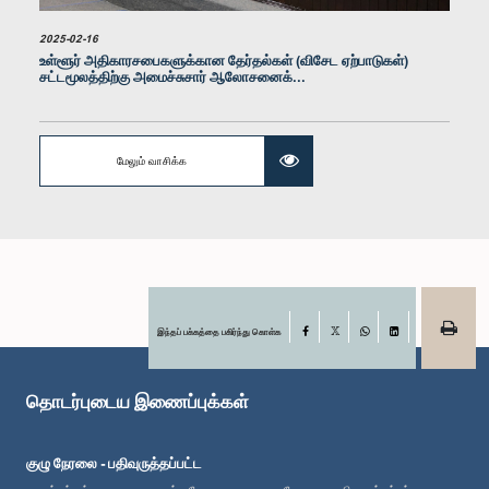
2025-02-16
உள்ளூர் அதிகாரசபைகளுக்கான தேர்தல்கள் (விசேட ஏற்பாடுகள்)
சட்டமூலத்திற்கு அமைச்சுசார் ஆலோசனைக்...
மேலும் வாசிக்க
கௌரவ (திருமதி) சமன்மலீ குணசிங்ஹ, பா.உ.
உறுப்பினர்
இந்தப் பக்கத்தை பகிர்ந்து கொள்க
Facebook
X
WhatsApp
LinkedIn
தொடர்புடைய இணைப்புக்கள்
குழு நேரலை - பதிவுருத்தப்பட்ட
கௌரவ தர்மப்பிரிய திசாநாயக்க, பா.உ.