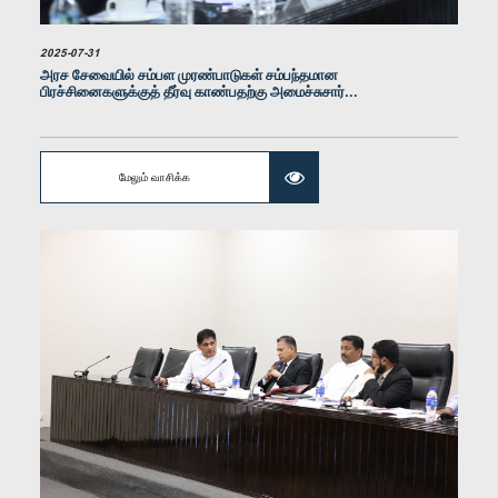
2025-07-31
அரச சேவையில் சம்பள முரண்பாடுகள் சம்பந்தமான
கௌரவ சமிந்த லலித் குமார, பா.உ.
பிரச்சினைகளுக்குத் தீர்வு காண்பதற்கு அமைச்சுசார்...
உறுப்பினர்
மேலும் வாசிக்க
கௌரவ அஜந்த கம்மெத்தெகே, பா.உ.
உறுப்பினர்