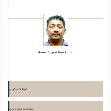
கௌரவ பி. ருவன் செனரத், பா.உ.
குழுக் கூட்டங்கள்
குழு வருகை விபரங்கள்