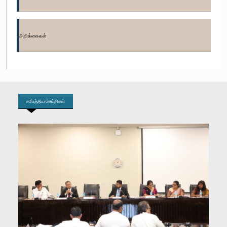
கௌரவ ஜே.சீ. அலவத்துவல, பா.உ.
உறுப்பினர்
அறிக்கைகள்
சமீபத்திய செய்திகள்
கௌரவ ஆர். எம். ரஞ்சித் மத்தும பண்டார, பா.உ.
உறுப்பினர்