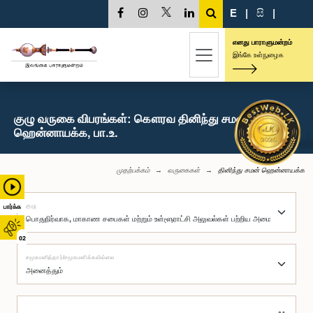
E
|
සි
|
எனது பாராளுமன்றம்
இங்கே உள்நுழைக
குழு வருகை விபரங்கள்: கௌரவ தினிந்து சமன்
ஹென்னாயக்க, பா.உ.
முதற்பக்கம்
வருகைகள்
தினிந்து சமன் ஹென்னாயக்க
குழு
பார்க்க
02
சமூகமளித்தார்/சமூகமளிக்கவில்லை