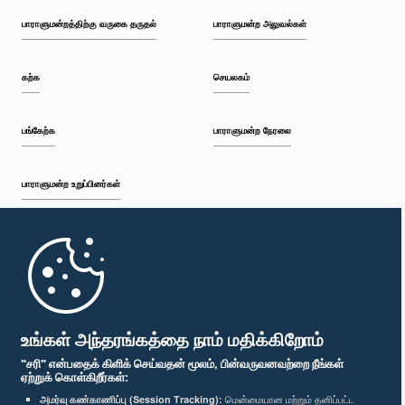
பாராளுமன்றத்திற்கு வருகை தருதல்
பாராளுமன்ற அலுவல்கள்
கற்க
செயலகம்
பங்கேற்க
பாராளுமன்ற நேரலை
பாராளுமன்ற உறுப்பினர்கள்
முதற்பக்கம்
பாராளுமன்ற கையடக்க செயலி
உங்கள் அந்தரங்கத்தை நாம் மதிக்கிறோம்
"சரி" என்பதைக் கிளிக் செய்வதன் மூலம், பின்வருவனவற்றை நீங்கள்
ஏற்றுக் கொள்கிறீர்கள்:
அமர்வு கண்காணிப்பு (Session Tracking):
மென்மையான மற்றும் தனிப்பட்ட