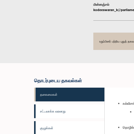
மின்னஞ்சல்
kodeeswaran_k@parliame
உறுப்பினர் பற்றிய புதுத் 
தொடர்புடைய தகவல்கள்
தகைமைகள்
கல்விச
சட்டவாக்க வரலாறு
தொழில்
குழுக்கள்