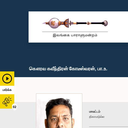
கௌரவ கவீந்திரன் கோடீஸ்வரன், பா.உ.
பார்க்க
02
மாவட்டம்
திகாமடுல்ல