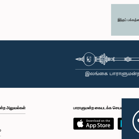
இந்தப் பக்கத்
ன்ற அலுவல்கள்
பாராளுமன்ற கையடக்க செயலி
்