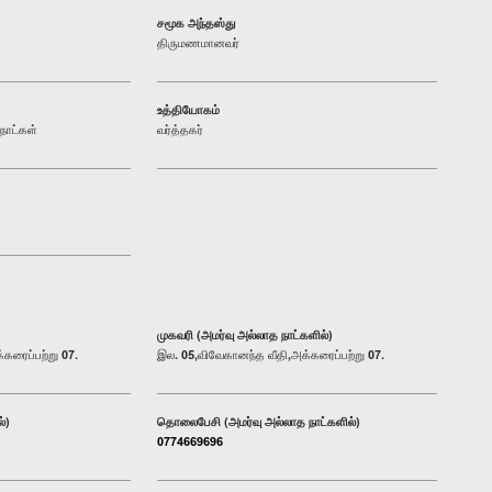
சமூக அந்தஸ்து
திருமணமானவர்
உத்தியோகம்
நாட்கள்
வர்த்தகர்
முகவரி (அமர்வு அல்லாத நாட்களில்)
கரைப்பற்று 07.
இல. 05,விவேகானந்த வீதி,அக்கரைப்பற்று 07.
்)
தொலைபேசி (அமர்வு அல்லாத நாட்களில்)
0774669696