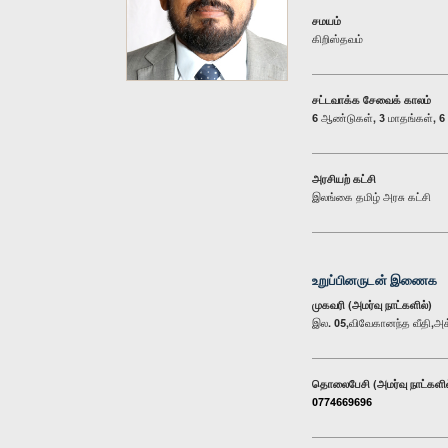
சமயம்
கிறிஸ்தவம்
சட்டவாக்க சேவைக் காலம்
6 ஆண்டுகள், 3 மாதங்கள், 6 
அரசியற் கட்சி
இலங்கை தமிழ் அரசு கட்சி
உறுப்பினருடன் இணைக
முகவரி (அமர்வு நாட்களில்)
இல. 05,விவேகானந்த வீதி,அக்
தொலைபேசி (அமர்வு நாட்களில
0774669696