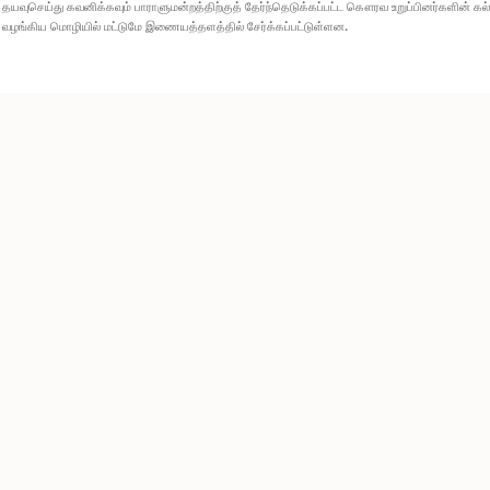
தயவுசெய்து கவனிக்கவும் பாராளுமன்றத்திற்குத் தேர்ந்தெடுக்கப்பட்ட கௌரவ உறுப்பினர்களின் க
வழங்கிய மொழியில் மட்டுமே இணையத்தளத்தில் சேர்க்கப்பட்டுள்ளன.