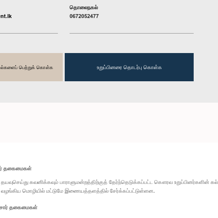
தொலைநகல்
nt.lk
0672052477
உறுப்பினரை தொடர்பு கொள்க
தகவல்களைப் பெற்றுக் கொள்க
ார் தகைமைகள்
தயவுசெய்து கவனிக்கவும் பாராளுமன்றத்திற்குத் தேர்ந்தெடுக்கப்பட்ட கௌரவ உறுப்பினர்களின் க
வழங்கிய மொழியில் மட்டுமே இணையத்தளத்தில் சேர்க்கப்பட்டுள்ளன.
சார் தகைமைகள்