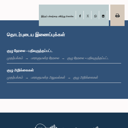
இந்தப் பக்கத்தை பகிர்ந்து கொள்க
Facebook
X
WhatsApp
LinkedIn
கௌரவ சட்டத்தரணி ரஊப் ஹகீம், பா.உ.
உறுப்பினர்
தொடர்புடைய இணைப்புக்கள்
குழு நேரலை - பதிவுருத்தப்பட்ட
முதற்பக்கம்
பாராளுமன்ற நேரலை
குழு நேரலை - பதிவுருத்தப்பட்ட
குழு அறிக்கைகள்
முதற்பக்கம்
பாராளுமன்ற அலுவல்கள்
குழு அறிக்கைகள்
கௌரவ சட்டத்தரணி சந்திம வீரக்கொடி, பா.உ.
உறுப்பினர்