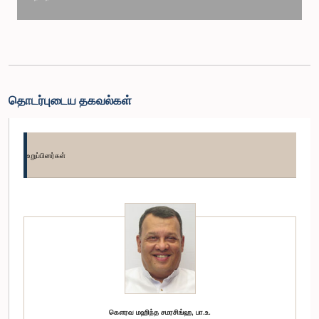
தொடர்புடைய தகவல்கள்
உறுப்பினர்கள்
கௌரவ மஹிந்த சமரசிங்ஹ, பா.உ.