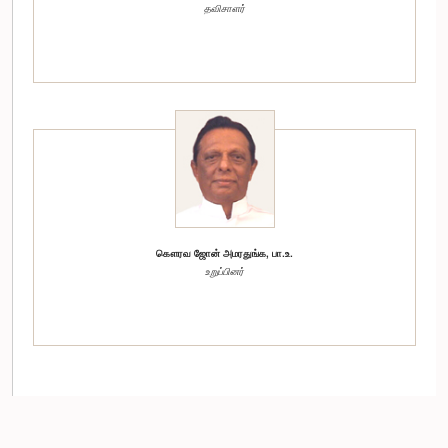
தவிசாளர்
கௌரவ ஜோன் அமரதுங்க, பா.உ.
உறுப்பினர்