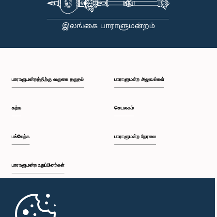
பாராளுமன்றத்திற்கு வருகை தருதல்
பாராளுமன்ற அலுவல்கள்
கௌரவ சட்டத்தரணி தயாசிறி ஜயசேக்கர, பா.உ.
உறுப்பினர்
கற்க
செயலகம்
பங்கேற்க
பாராளுமன்ற நேரலை
பாராளுமன்ற உறுப்பினர்கள்
முதற்பக்கம்
கௌரவ ரவீந்திர சமரவீர, பா.உ.