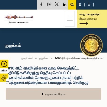
E
|
සි
|
எனது பாராளுமன்றம்
இங்கே உள்நுழைக
குழுக்கள்
முதற்பக்கம்
குழுக்கள்
2016 ஆம் ஆண்டுக்கான வரவு செலவுத்திட்ட ம...
2016 ஆம் ஆண்டுக்கான வரவு செலவுத்திட்ட
பார்க்க
மதிப்பீடுகளிலிருந்து தெரிவு செய்யப்பட்ட
அமைச்சுக்களின் செலவுத் தலைப்புக்கள் பற்றிக்
கலந்துரையாடுவதற்கான பாராளுமன்றத் தெரிகுழு
02
குழுவை பின் தொடர