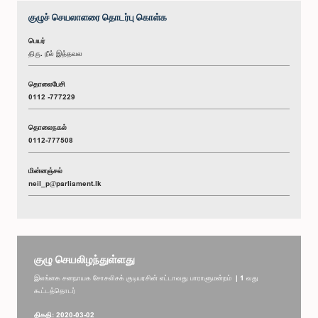
குழுச் செயலாளரை தொடர்பு கொள்க
பெயர்
திரு. நீல் இத்தவல
தொலைபேசி
0112 -777229
தொலைநகல்
0112-777508
மின்னஞ்சல்
neil_p@parliament.lk
குழு செயலிழந்துள்ளது
இலங்கை சனநாயக சோசலிசக் குடியரசின் எட்டாவது பாராளுமன்றம் | 1 வது
கூட்டத்தொடர்
திகதி: 2020-03-02