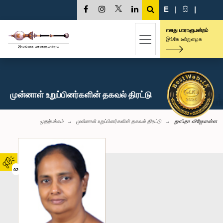
E
|
සි
|
எனது பாராளுமன்றம்
இங்கே உள்நுழைக
முன்னாள் உறுப்பினர்களின் தகவல் திரட்டு
முதற்பக்கம்
முன்னாள் உறுப்பினர்களின் தகவல் திரட்டு
துஸிதா விஜேமான்ன
02