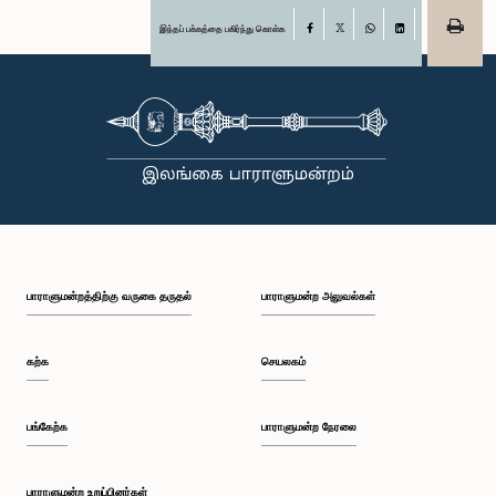
இந்தப் பக்கத்தை பகிர்ந்து கொள்க
Facebook
X
WhatsApp
LinkedIn
பாராளுமன்றத்திற்கு வருகை தருதல்
பாராளுமன்ற அலுவல்கள்
கற்க
செயலகம்
பங்கேற்க
பாராளுமன்ற நேரலை
பாராளுமன்ற உறுப்பினர்கள்