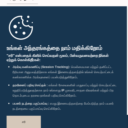
முதற்பக்கம்
பாராளுமன்ற கையடக்க செயலி
உங்கள் அந்தரங்கத்தை நாம் மதிக்கிறோம்
"சரி" என்பதைக் கிளிக் செய்வதன் மூலம், பின்வருவனவற்றை நீங்கள்
ஏற்றுக் கொள்கிறீர்கள்:
அமர்வு கண்காணிப்பு (Session Tracking):
மென்மையான மற்றும் தனிப்பட்ட
ரீதியான அனுபவத்திற்காக எங்கள் இணையத்தளத்தில் உங்கள் செயற்பாட்டைக்
எம்மை பின்தொடர்க :
கண்காணிக்க அமர்வுகளைப் பயன்படுத்துகிறோம்.
தரவினைப் பதிவு செய்தல் :
எங்கள் சேவைகளின் பாதுகாப்பு மற்றும் செயற்பாட்டை
விருதுகள்
உறுதிப்படுத்துவதற்காக நாம் உங்களது IP முகவரி, சாதன விவரங்கள் மற்றும் பிற
தொடர்புடைய தரவை நாங்கள் பதிவு செய்கிறோம்.
பயனர் நடத்தை பகுப்பாய்வு :
எமது இணையத்தளத்தை மேம்படுத்த நாம் பயனர்
தனியுரிமைக் கொள்கை
நடத்தையை பகுப்பாய்வு செய்கிறோம்.
பதிப்புரிமை © இலங்கை பாராளுமன்றம்.
சரி
முழுப்பதிப்புரிமையுடையது.