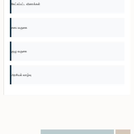
கேட்கப்பட்ட வினாக்கள்
சபை வருகை
குழு வருகை
அரசியல் வாழ்வு