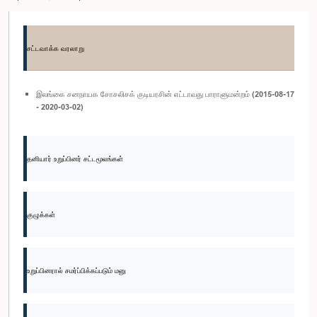
சட்டவாக்க வரலாறு
இலங்கை சனநாயக சோசலிசக் குடியரசின் எட்டாவது பாராளுமன்றம் (2015-08-17
- 2020-03-02)
தனியார் உறுப்பினர் சட்டமூலங்கள்
குழுக்கள்
உறுப்பினரால் சமர்ப்பிக்கப்படும் மனு