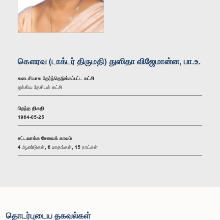
கௌரவ (டாக்டர் திருமதி) துஸிதா விஜேமான்ன, பா.உ.
கடைசியாக தேர்ந்தெடுக்கப்பட்ட கட்சி
ஐக்கிய தேசியக் கட்சி
பிறந்த திகதி
1964-05-25
சட்டவாக்க சேவைக் காலம்
4 ஆண்டுகள், 6 மாதங்கள், 15 நாட்கள்
தொடர்புடைய தகவல்கள்