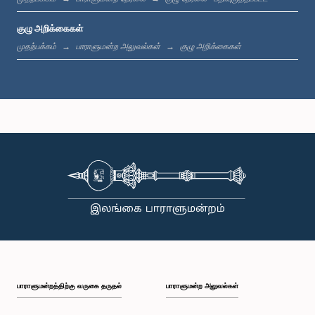
குழு அறிக்கைகள்
முதற்பக்கம்
பாராளுமன்ற அலுவல்கள்
குழு அறிக்கைகள்
கௌரவ செயிட் அலி ஸாஹிர் மௌலானா, பா.உ.
உறுப்பினர்
பாராளுமன்றத்திற்கு வருகை தருதல்
பாராளுமன்ற அலுவல்கள்