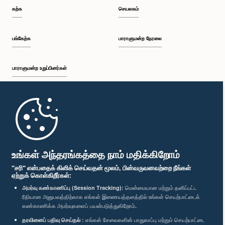
கற்க
செயலகம்
கௌரவ கே.காதர் மஸ்தான், பா.உ.
உறுப்பினர்
பங்கேற்க
பாராளுமன்ற நேரலை
பாராளுமன்ற உறுப்பினர்கள்
முதற்பக்கம்
பாராளுமன்ற கையடக்க செயலி
உங்கள் அந்தரங்கத்தை நாம் மதிக்கிறோம்
கௌரவ டக்ளஸ் தேவானந்தா, பா.உ.
உறுப்பினர்
"சரி" என்பதைக் கிளிக் செய்வதன் மூலம், பின்வருவனவற்றை நீங்கள்
ஏற்றுக் கொள்கிறீர்கள்:
அமர்வு கண்காணிப்பு (Session Tracking):
மென்மையான மற்றும் தனிப்பட்ட
ரீதியான அனுபவத்திற்காக எங்கள் இணையத்தளத்தில் உங்கள் செயற்பாட்டைக்
எம்மை பின்தொடர்க :
கண்காணிக்க அமர்வுகளைப் பயன்படுத்துகிறோம்.
தரவினைப் பதிவு செய்தல் :
எங்கள் சேவைகளின் பாதுகாப்பு மற்றும் செயற்பாட்டை