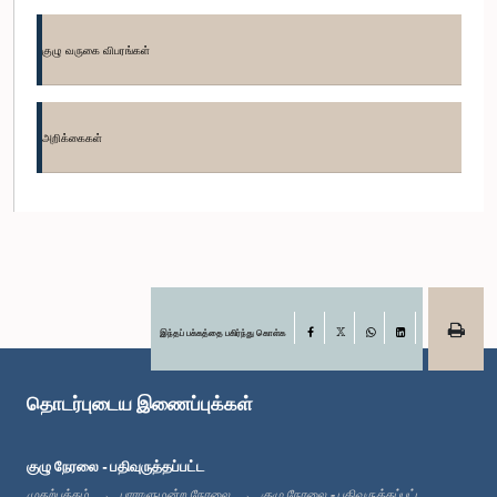
குழு வருகை விபரங்கள்
கௌரவ (கலாநிதி) ஜயம்பதி விக்ரமரத்ன, பா.உ.
உறுப்பினர்
அறிக்கைகள்
இந்தப் பக்கத்தை பகிர்ந்து கொள்க
Facebook
X
WhatsApp
LinkedIn
தொடர்புடைய இணைப்புக்கள்
கௌரவ தாராநாத் பஸ்நாயக்க, பா.உ.
உறுப்பினர்
குழு நேரலை - பதிவுருத்தப்பட்ட
முதற்பக்கம்
பாராளுமன்ற நேரலை
குழு நேரலை - பதிவுருத்தப்பட்ட