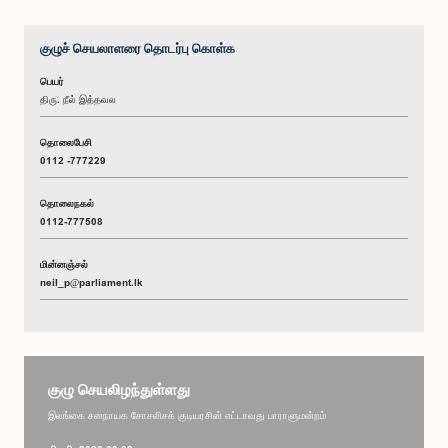
குழுச் செயலாளரை தொடர்பு கொள்க
பெயர்
திரு. நீல் இத்தவல
தொலைபேசி
0112 -777229
தொலைநகல்
0112-777508
மின்னஞ்சல்
neil_p@parliament.lk
குழு செயலிழந்துள்ளது
இலங்கை சனநாயக சோசலிசக் குடியரசின் எட்டாவது பாராளுமன்றம்