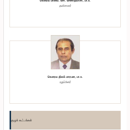
கௌரவ மாவை. சோ. சேனாதிராசா, பா.உ.
தவிசாளர்
கௌரவ திலக் மாரபன, பா.உ.
உறுப்பினர்
குழுக் கூட்டங்கள்