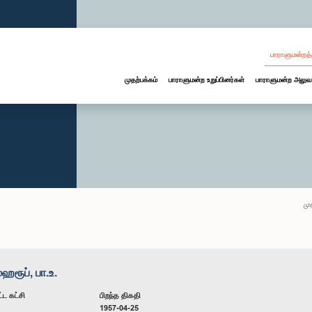
பாராளுமன்றத்
முதற்பக்கம்
பாராளுமன்ற உறுப்பினர்கள்
பாராளுமன்ற அலுவ
மு
ரூப், பா.உ.
்ட கட்சி
பிறந்த திகதி
1957-04-25