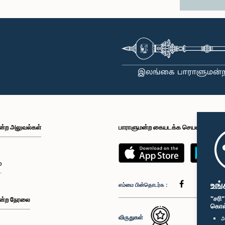
ன்ற அலுவல்கள்
பாராளுமன்ற கையடக்க செயலி
்
உங்
எம்மை பின்தொடர்க :
"சரி
ன்ற நேரலை
கொள்க
விருதுகள்
அ