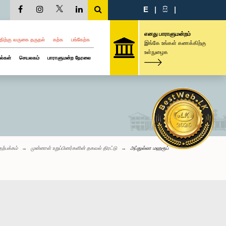
E
|
සි
|
எனது பாராளுமன்றம்
திற்கு வருகை தருதல்
கற்க
பங்கேற்க
இங்கே உங்கள் கணக்கிற்கு
உள்நுழைக
ல்கள்
செயலகம்
பாராளுமன்ற நேரலை
தற்பக்கம்
முன்னாள் உறுப்பினர்களின் தகவல் திரட்டு
அப்துல்லா மஹரூப்