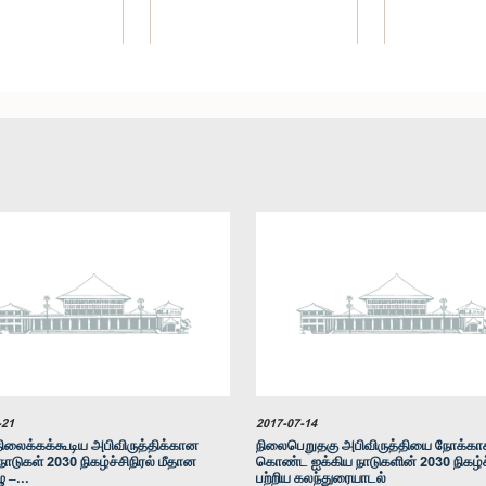
கௌரவ புத்திக பத்திறண, பா.உ.
கௌரவ (டாக்டர்
ல்லா மஹரூப், பா.உ.
உறுப்பினர்
பா
உறுப்பினர்
உறுப
-21
2017-07-14
ு நிலைக்கக்கூடிய அபிவிருத்திக்கான
நிலைபெறுதகு அபிவிருத்தியை நோக்கா
நாடுகள் 2030 நிகழ்ச்சிநிரல் மீதான
கொண்ட ஐக்கிய நாடுகளின் 2030 நிகழ்ச்
ு –...
பற்றிய கலந்துரையாடல்