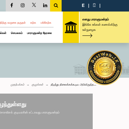
E
|
සි
|
எனது பாராளுமன்றம்
திற்கு வருகை தருதல்
கற்க
பங்கேற்க
இங்கே உங்கள் கணக்கிற்கு
உள்நுழைக
ல்கள்
செயலகம்
பாராளுமன்ற நேரலை
முதற்பக்கம்
குழுக்கள்
நீடித்து நிலைக்கக்கூடிய அபிவிருத்த...
ழந்துள்ளது
லிசக் குடியரசின் எட்டாவது பாராளுமன்றம்