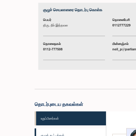
குழுச் செயலாளரை தொடர்பு கொள்க
பெயர்
தொலைபேசி
திரு. நீல் இத்தவல
0112777229
தொலைநகல்
மின்னஞ்சல்
0112-777508
neil_p@parliam
தொடர்புடைய தகவல்கள்
உறுப்பினர்கள்
குழுக் கூட்டங்கள்