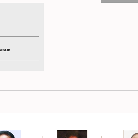
ent.lk