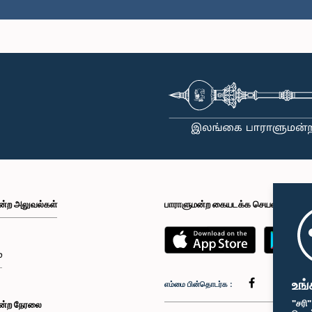
ன்ற அலுவல்கள்
பாராளுமன்ற கையடக்க செயலி
்
உங்
எம்மை பின்தொடர்க :
"சரி
ன்ற நேரலை