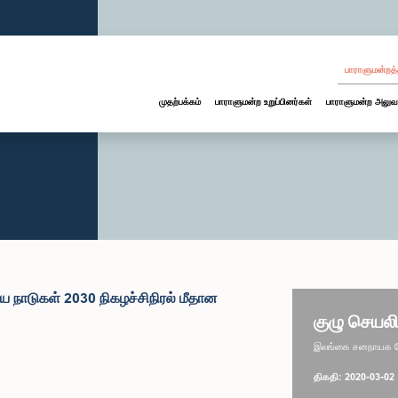
பாராளுமன்றத்
முதற்பக்கம்
பாராளுமன்ற உறுப்பினர்கள்
பாராளுமன்ற அலுவ
ிய நாடுகள் 2030 நிகழச்சிநிரல் மீதான
குழு செயலி
இலங்கை சனநாயக சோச
திகதி: 2020-03-02