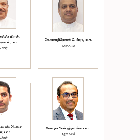
ிதி) வீ.எஸ்.
கௌரவ நிரோஷன் பெரேரா, பா.உ.
்ணன், பா.உ.
உறுப்பினர்
்பினர்
்தரணி அநுராத
கௌரவ பிமல் ரத்நாயக்க, பா.உ.
, பா.உ.
உறுப்பினர்
்பினர்