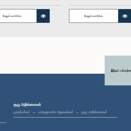
மேலும் வாசிக்க
மேலும் வாசிக்க
கௌரவ (திருமதி) ரோஹினீ குமாரி
கௌரவ ச. வியாழ
ாக்டர்) நலிந்த
விஜேரத்ன, பா.உ.
உறுப
ிஸ்ஸ, பா.உ.
உறுப்பினர்
உறுப்பினர்
இந்தப் பக்கத்
குழு அறிக்கைகள்
முதற்பக்கம்
பாராளுமன்ற அலுவல்கள்
குழு அறிக்கைகள்