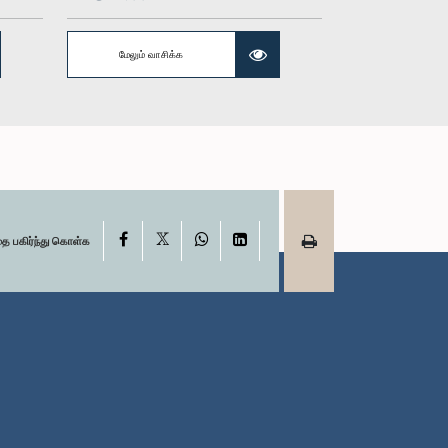
மேலும் வாசிக்க
ேந்திரன், பா.உ.
்பினர்
X
Facebook
WhatsApp
LinkedIn
தை பகிர்ந்து கொள்க