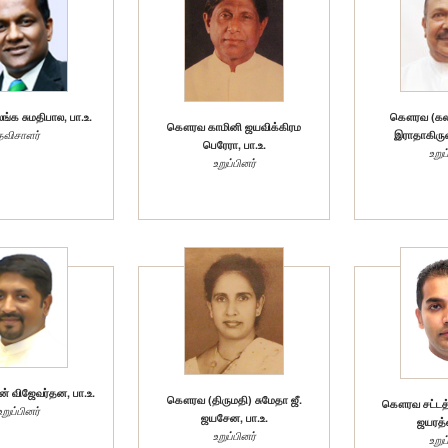
க சுமதிபால, பா.உ.
கௌரவ (கலாந
கௌரவ காமினி ஜயவிக்கிரம
தவிசாளர்
இராதாகிருஷ
பெரேரா, பா.உ.
உறுப
உறுப்பினர்
 விஜேவர்தன, பா.உ.
கௌரவ (திருமதி) சுமேதா ஜீ.
கௌரவ சட்டத
உறுப்பினர்
ஜயசேன, பா.உ.
ஜயரத்ன
உறுப்பினர்
உறுப