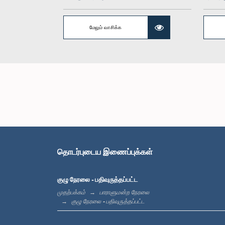
மேலும் வாசிக்க
கௌரவ (ட
ஜயத
தொடர்புடைய இணைப்புக்கள்
குழு நேரலை - பதிவுருத்தப்பட்ட
முதற்பக்கம்
பாராளுமன்ற நேரலை
குழு நேரலை - பதிவுருத்தப்பட்ட