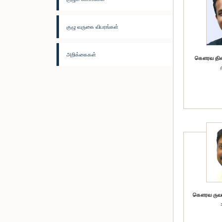
குழு வருகை விபரங்கள்
அறிக்கைகள்
கௌரவ திலங்
கௌரவ ருவன்