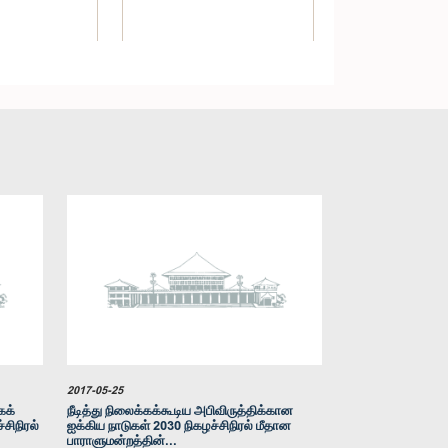
கௌரவ ஈ. சரவணபவன், பா.உ.
) ரமேஷ் பதிரண,
உறுப்பினர்
.உ.
்பினர்
2017-05-25
கக்
நீடித்து நிலைக்கக்கூடிய அபிவிருத்திக்கான
சிநிரல்
ஐக்கிய நாடுகள் 2030 நிகழச்சிநிரல் மீதான
பாராளுமன்றத்தின்...