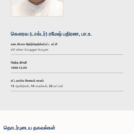
கௌரவ (டாக்டர்) ரமேஷ் பதிரண, பா.உ.
கடைசியாக தேர்ந்தெடுக்கப்பட்ட கட்சி
ஸ்ரீ லங்கா பொதுஜன பெரமுன
பிறந்த திகதி
1969-12-05
சட்டவாக்க சேவைக் காலம்
13 ஆண்டுகள், 10 மாதங்கள், 22 நாட்கள்
தொடர்புடைய தகவல்கள்