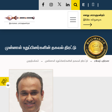
E
|
සි
|
எனது பாராளுமன்றம்
இங்கே உள்நுழைக
முன்னாள் உறுப்பினர்களின் தகவல் திரட்டு
முதற்பக்கம்
முன்னாள் உறுப்பினர்களின் தகவல் திரட்டு
ரமேஷ் பதிரண
02