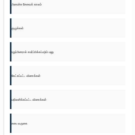
அமைச்சு சேவைக் காலம்
குழுக்கள்
உறுப்பினரால் சமர்ப்பிக்கப்படும் மனு
கேட்கப்பட்ட வினாக்கள்
பதிலளிக்கப்பட்ட வினாக்கள்
சபை வருகை