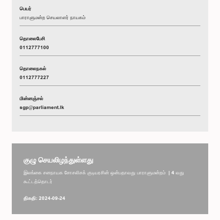
பெயர்
பாராளுமன்ற செயலாளர் நாயகம்
தொலைபேசி
0112777100
தொலைநகல்
0112777227
மின்னஞ்சல்
sgp@parliament.lk
குழு செயலிழந்துள்ளது
இலங்கை சனநாயக சோசலிசக் குடியரசின் ஒன்பதாவது பாராளுமன்றம் | 4 வது
கூட்டத்தொடர்
திகதி: 2024-09-24