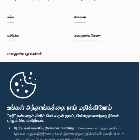
கற்க
செயலகம்
பங்கேற்க
பாராளுமன்ற நேரலை
பாராளுமன்ற உறுப்பினர்கள்
முதற்பக்கம்
பாராளுமன்ற கையடக்க செயலி
உங்கள் அந்தரங்கத்தை நாம் மதிக்கிறோம்
"சரி" என்பதைக் கிளிக் செய்வதன் மூலம், பின்வருவனவற்றை நீங்கள்
ஏற்றுக் கொள்கிறீர்கள்:
அமர்வு கண்காணிப்பு (Session Tracking):
மென்மையான மற்றும் தனிப்பட்ட
ரீதியான அனுபவத்திற்காக எங்கள் இணையத்தளத்தில் உங்கள் செயற்பாட்டைக்
எம்மை பின்தொடர்க :
கண்காணிக்க அமர்வுகளைப் பயன்படுத்துகிறோம்.