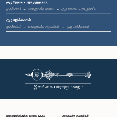
குழு நேரலை - பதிவுருத்தப்பட்ட
கௌரவ லலித் வர்ண குமார, பா.உ.
முதற்பக்கம்
பாராளுமன்ற நேரலை
குழு நேரலை - பதிவுருத்தப்பட்ட
உறுப்பினர்
குழு அறிக்கைகள்
முதற்பக்கம்
பாராளுமன்ற அலுவல்கள்
குழு அறிக்கைகள்
பாராளுமன்றத்திற்கு வருகை தருதல்
பாராளுமன்ற அலுவல்கள்