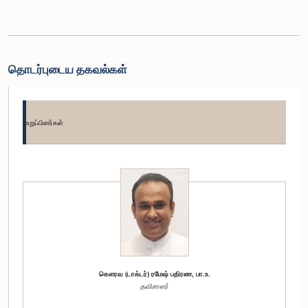
தொடர்புடைய தகவல்கள்
உறுப்பினர்கள்
கௌரவ (டாக்டர்) ரமேஷ் பதிரண, பா.உ.
தவிசாளர்