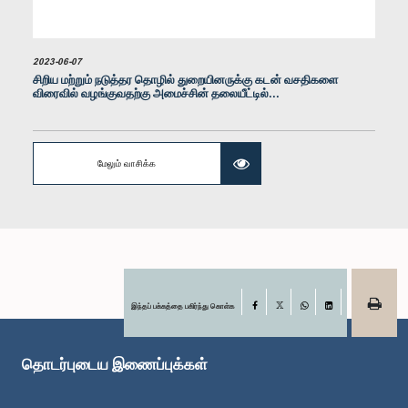
2023-06-07
சிறிய மற்றும் நடுத்தர தொழில் துறையினருக்கு கடன் வசதிகளை
விரைவில் வழங்குவதற்கு அமைச்சின் தலையீட்டில்...
மேலும் வாசிக்க
கௌரவ யூ.கே. சுமித் உடுகும்புர, பா.உ.
உறுப்பினர்
இந்தப் பக்கத்தை பகிர்ந்து கொள்க
Facebook
X
WhatsApp
LinkedIn
தொடர்புடைய இணைப்புக்கள்