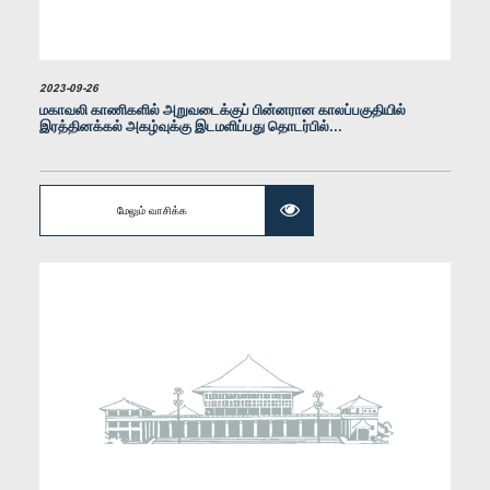
2023-09-26
மகாவலி காணிகளில் அறுவடைக்குப் பின்னரான காலப்பகுதியில்
இரத்தினக்கல் அகழ்வுக்கு இடமளிப்பது தொடர்பில்...
கௌரவ றிஸாட் பதியுதீன், பா.உ.
உறுப்பினர்
மேலும் வாசிக்க
கௌரவ புத்திக பத்திறண, பா.உ.
உறுப்பினர்