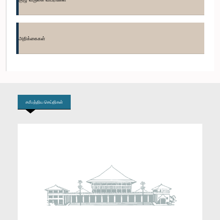
கௌரவ சாமர சம்பத் தசனாயக, பா.உ.
அறிக்கைகள்
உறுப்பினர்
சமீபத்திய செய்திகள்
கௌரவ பிரேமலால் ஜயசேக்கர, பா.உ.
உறுப்பினர்