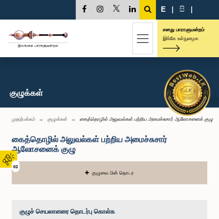
E
|
සි
|
எனது பாராளுமன்றம்
இங்கே உள்நுழைக
குழுக்கள்
முதற்பக்கம்
குழுக்கள்
கைத்தொழில் அலுவல்கள் பற்றிய அமைச்சுசார் ஆலோசனைக் குழு
கைத்தொழில் அலுவல்கள் பற்றிய அமைச்சுசார்
ஆலோசனைக் குழு
02
குழுவை பின் தொடர
குழுச் செயலாளரை தொடர்பு கொள்க