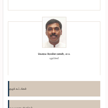
கௌரவ பிரசன்ன ரணவீர, பா.உ.
உறுப்பினர்
குழுக் கூட்டங்கள்
குழு வருகை விபரங்கள்