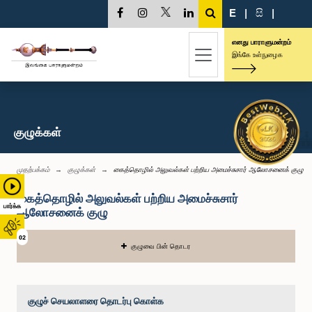
E
|
සි
|
எனது பாராளுமன்றம்
இங்கே உள்நுழைக
குழுக்கள்
முதற்பக்கம்
குழுக்கள்
கைத்தொழில் அலுவல்கள் பற்றிய அமைச்சுசார் ஆலோசனைக் குழு
கைத்தொழில் அலுவல்கள் பற்றிய அமைச்சுசார்
பார்க்க
ஆலோசனைக் குழு
02
குழுவை பின் தொடர
குழுச் செயலாளரை தொடர்பு கொள்க