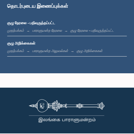
தொடர்புடைய இணைப்புக்கள்
குழு நேரலை - பதிவுருத்தப்பட்ட
முதற்பக்கம்
பாராளுமன்ற நேரலை
குழு நேரலை - பதிவுருத்தப்பட்ட
குழு அறிக்கைகள்
முதற்பக்கம்
பாராளுமன்ற அலுவல்கள்
குழு அறிக்கைகள்
கௌரவ புத்திக பத்திறண, பா.உ.
உறுப்பினர்