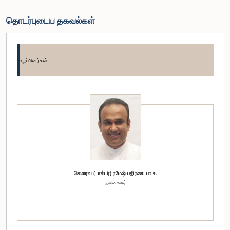
தொடர்புடைய தகவல்கள்
உறுப்பினர்கள்
கௌரவ (டாக்டர்) ரமேஷ் பதிரண, பா.உ.
தவிசாளர்