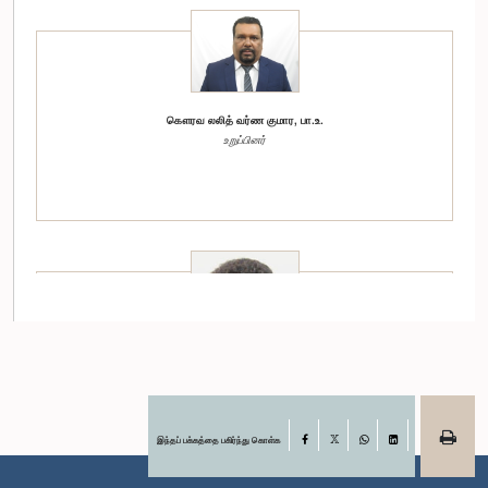
கௌரவ லலித் வர்ண குமார, பா.உ.
உறுப்பினர்
கௌரவ யூ.கே. சுமித் உடுகும்புர, பா.உ.
உறுப்பினர்
இந்தப் பக்கத்தை பகிர்ந்து கொள்க
Facebook
X
WhatsApp
LinkedIn