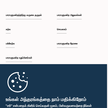
கௌரவ றிஸாட் பதியுதீன், பா.உ.
உறுப்பினர்
பாராளுமன்றத்திற்கு வருகை தருதல்
பாராளுமன்ற அலுவல்கள்
கற்க
செயலகம்
பங்கேற்க
பாராளுமன்ற நேரலை
பாராளுமன்ற உறுப்பினர்கள்
முதற்பக்கம்
கௌரவ பிரேமலால் ஜயசேக்கர, பா.உ.
உறுப்பினர்
பாராளுமன்ற கையடக்க செயலி
உங்கள் அந்தரங்கத்தை நாம் மதிக்கிறோம்
"சரி" என்பதைக் கிளிக் செய்வதன் மூலம், பின்வருவனவற்றை நீங்கள்