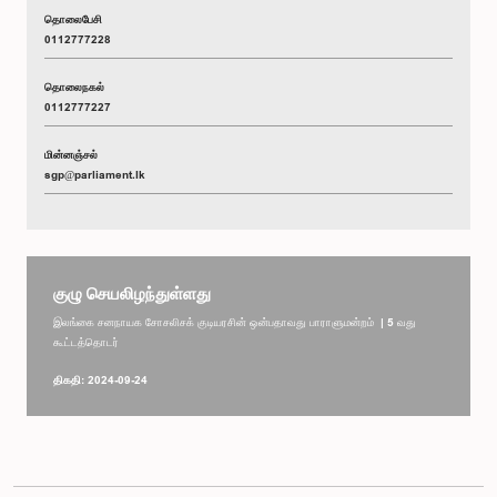
தொலைபேசி
0112777228
தொலைநகல்
0112777227
மின்னஞ்சல்
sgp@parliament.lk
குழு செயலிழந்துள்ளது
இலங்கை சனநாயக சோசலிசக் குடியரசின் ஒன்பதாவது பாராளுமன்றம் | 5 வது
கூட்டத்தொடர்
திகதி: 2024-09-24