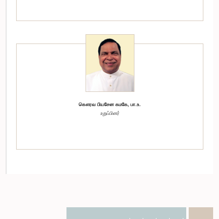
கௌரவ பியசேன கமகே, பா.உ.
உறுப்பினர்