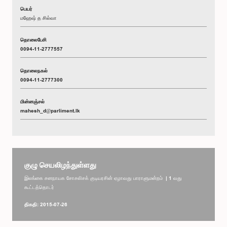
பெயர்
மஹேஷ் த சில்வா
தொலைபேசி
0094-11-2777557
தொலைநகல்
0094-11-2777300
மின்னஞ்சல்
mahesh_d@parliment.lk
குழு செயலிழந்துள்ளது
இலங்கை சனநாயக சோசலிசக் குடியரசின் ஏழாவது பாராளுமன்றம் | 1 வது
கூட்டத்தொடர்
திகதி: 2015-07-26