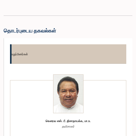
தொடர்புடைய தகவல்கள்
உறுப்பினர்கள்
கௌரவ எஸ். பீ. திசாநாயக்க, பா.உ.
தவிசாளர்