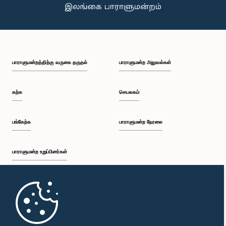
பாராளுமன்றத்திற்கு வருகை தருதல்
பாராளுமன்ற அலுவல்கள்
கௌரவ அர்ஜுன ரணதுங்க, பா.உ.
உறுப்பினர்
கற்க
செயலகம்
பங்கேற்க
பாராளுமன்ற நேரலை
பாராளுமன்ற உறுப்பினர்கள்
முதற்பக்கம்
கௌரவ அமீர் அலி சிஹாப்தீன், பா.உ.
உறுப்பினர்
பாராளுமன்ற கையடக்க செயலி