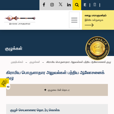
E
|
සි
|
எனது பாராளுமன்றம்
இங்கே உள்நுழைக
குழுக்கள்
முதற்பக்கம்
குழுக்கள்
கிராமிய பொருளாதார அலுவல்கள் பற்றிய ஆலோசனைக் குழு
கிராமிய பொருளாதார அலுவல்கள் பற்றிய ஆலோசனைக்
குழு
02
குழுவை பின் தொடர
குழுச் செயலாளரை தொடர்பு கொள்க