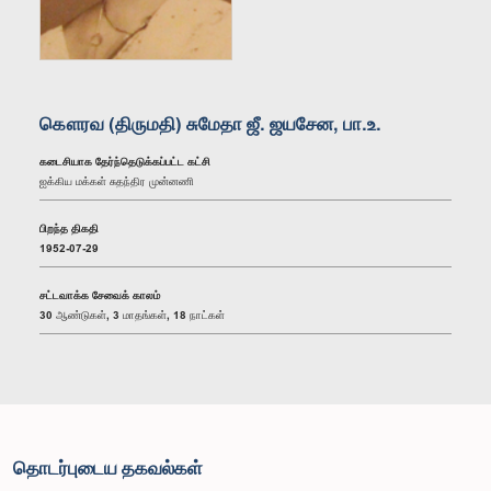
கௌரவ (திருமதி) சுமேதா ஜீ. ஜயசேன, பா.உ.
கடைசியாக தேர்ந்தெடுக்கப்பட்ட கட்சி
ஐக்கிய மக்கள் சுதந்திர முன்னணி
பிறந்த திகதி
1952-07-29
சட்டவாக்க சேவைக் காலம்
30 ஆண்டுகள், 3 மாதங்கள், 18 நாட்கள்
தொடர்புடைய தகவல்கள்