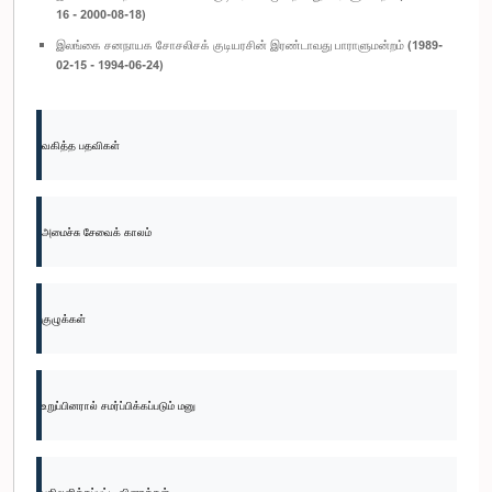
16 - 2000-08-18)
இலங்கை சனநாயக சோசலிசக் குடியரசின் இரண்டாவது பாராளுமன்றம் (1989-
02-15 - 1994-06-24)
வகித்த பதவிகள்
அமைச்சு சேவைக் காலம்
குழுக்கள்
உறுப்பினரால் சமர்ப்பிக்கப்படும் மனு