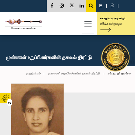
E
|
සි
|
எனது பாராளுமன்றம்
இங்கே உள்நுழைக
முன்னாள் உறுப்பினர்களின் தகவல் திரட்டு
முதற்பக்கம்
முன்னாள் உறுப்பினர்களின் தகவல் திரட்டு
சுமேதா ஜீ. ஜயசேன
02