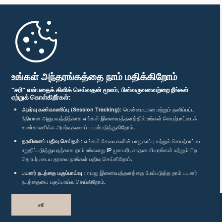
முதற்பக்கம்
பாராளுமன்ற கையடக்க செயலி
உங்கள் அந்தரங்கத்தை நாம் மதிக்கிறோம்
"சரி" என்பதைக் கிளிக் செய்வதன் மூலம், பின்வருவனவற்றை நீங்கள்
ஏற்றுக் கொள்கிறீர்கள்:
அமர்வு கண்காணிப்பு (Session Tracking):
மென்மையான மற்றும் தனிப்பட்ட
ரீதியான அனுபவத்திற்காக எங்கள் இணையத்தளத்தில் உங்கள் செயற்பாட்டைக்
எம்மை பின்தொடர்க :
கண்காணிக்க அமர்வுகளைப் பயன்படுத்துகிறோம்.
தரவினைப் பதிவு செய்தல் :
எங்கள் சேவைகளின் பாதுகாப்பு மற்றும் செயற்பாட்டை
விருதுகள்
உறுதிப்படுத்துவதற்காக நாம் உங்களது IP முகவரி, சாதன விவரங்கள் மற்றும் பிற
தொடர்புடைய தரவை நாங்கள் பதிவு செய்கிறோம்.
பயனர் நடத்தை பகுப்பாய்வு :
எமது இணையத்தளத்தை மேம்படுத்த நாம் பயனர்
தனியுரிமைக் கொள்கை
நடத்தையை பகுப்பாய்வு செய்கிறோம்.
பதிப்புரிமை © இலங்கை பாராளுமன்றம்.
சரி
முழுப்பதிப்புரிமையுடையது.
வடிவமைத்து உருவாக்கியது
TekGeeks