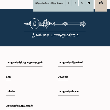
இந்தப் பக்கத்தை பகிர்ந்து கொள்க
Facebook
X
WhatsApp
LinkedIn
பாராளுமன்றத்திற்கு வருகை தருதல்
பாராளுமன்ற அலுவல்கள்
கற்க
செயலகம்
பங்கேற்க
பாராளுமன்ற நேரலை
பாராளுமன்ற உறுப்பினர்கள்