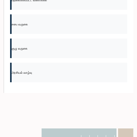
பதிலளிக்கப்பட்ட வினாக்கள்
சபை வருகை
குழு வருகை
அரசியல் வாழ்வு