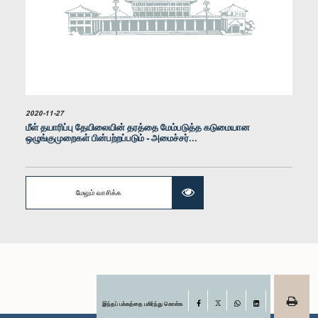
உறுப்பினர்
2020-11-27
மீள் தயாரிப்பு தேயிலையின் தரத்தை மேம்படுத்த கடுமையான
ஒழுங்குமுறைகள் பின்பற்றப்படும் - அமைச்சர்...
கௌரவ எம். ராமேஷ்வரன், பா.உ.
மேலும் வாசிக்க
உறுப்பினர்
இந்தப் பக்கத்தை பகிர்ந்து கொள்க
Facebook
X
WhatsApp
LinkedIn