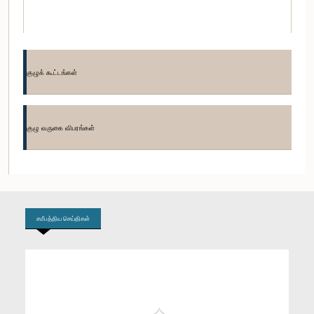
குழுக் கூட்டங்கள்
குழு வருகை விபரங்கள்
கௌரவ ஜானக வக்கும்புர, பா.உ.
உறுப்பினர்
சமீபத்திய செய்திகள்