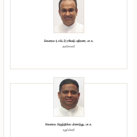
கௌரவ (டாக்டர்) ரமேஷ் பதிரண, பா.உ.
தவிசாளர்
கௌரவ அருந்திக்க பர்னாந்து, பா.உ.
உறுப்பினர்