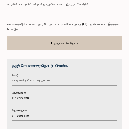
குழுவின் கூட்டநடப்பெண் மூன்று உறுப்பினர்களாக இருத்தல் வேண்டும்.
ஒவ்வொரு ஆலோசனைக் குழுவினதும் கூட்ட நடப்பெண் மூன்று (03) உறுப்பினர்களாக இருத்தல்
வேண்டும்.
குழுவை பின் தொடர
குழுச் செயலாளரை தொடர்பு கொள்க
பெயர்
பாராளுமன்ற செயலாளர் நாயகம்
தொலைபேசி
0112777228
தொலைநகல்
0112503986