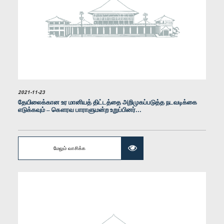
கௌரவ கனக ஹேரத், பா.உ.
உறுப்பினர்
2021-11-23
தேயிலைக்கான உர மானியத் திட்டத்தை அறிமுகப்படுத்த நடவடிக்கை
எடுக்கவும் – கௌரவ பாராளுமன்ற உறுப்பினர்...
மேலும் வாசிக்க
கௌரவ பழனி திகாம்பரம், பா.உ.
உறுப்பினர்