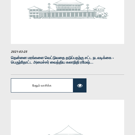
கௌரவ ஹெக்டர் அப்புஹாமி, பா.உ.
2021-03-25
உறுப்பினர்
தென்னை மரங்களை வெட்டுவதை தடுப்பதற்கு சட்ட நடவடிக்கை -
பெருந்தோட்ட அமைச்சர் வைத்திய கலாநிதி ரமேஷ்...
மேலும் வாசிக்க
கௌரவ சட்டத்தரணி உதயன கிரிந்திகொட, பா.உ.