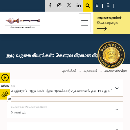
E
|
සි
|
எனது பாராளுமன்றம்
இங்கே உள்நுழைக
குழு வருகை விபரங்கள்: கௌரவ வீரசுமன வீரசிங்ஹ, பா.உ.
முதற்பக்கம்
வருகைகள்
வீரசுமன வீரசிங்ஹ
குழு
பார்க்க
02
சமூகமளித்தார்/சமூகமளிக்கவில்லை