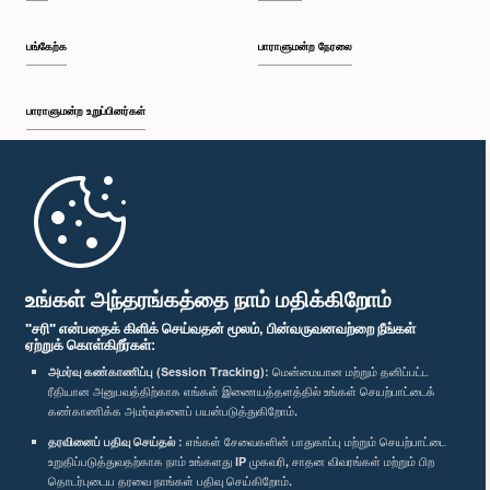
பங்கேற்க
பாராளுமன்ற நேரலை
பாராளுமன்ற உறுப்பினர்கள்
முதற்பக்கம்
பாராளுமன்ற கையடக்க செயலி
உங்கள் அந்தரங்கத்தை நாம் மதிக்கிறோம்
"சரி" என்பதைக் கிளிக் செய்வதன் மூலம், பின்வருவனவற்றை நீங்கள்
ஏற்றுக் கொள்கிறீர்கள்:
அமர்வு கண்காணிப்பு (Session Tracking):
மென்மையான மற்றும் தனிப்பட்ட
ரீதியான அனுபவத்திற்காக எங்கள் இணையத்தளத்தில் உங்கள் செயற்பாட்டைக்
எம்மை பின்தொடர்க :
கண்காணிக்க அமர்வுகளைப் பயன்படுத்துகிறோம்.
தரவினைப் பதிவு செய்தல் :
எங்கள் சேவைகளின் பாதுகாப்பு மற்றும் செயற்பாட்டை
விருதுகள்
உறுதிப்படுத்துவதற்காக நாம் உங்களது IP முகவரி, சாதன விவரங்கள் மற்றும் பிற
தொடர்புடைய தரவை நாங்கள் பதிவு செய்கிறோம்.