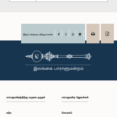
இந்தப் பக்கத்தை பகிர்ந்து கொள்க
Facebook
X
WhatsApp
LinkedIn
பாராளுமன்றத்திற்கு வருகை தருதல்
பாராளுமன்ற அலுவல்கள்
கற்க
செயலகம்