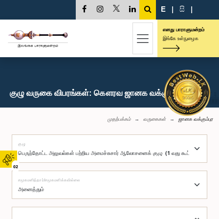
E
|
සි
|
எனது பாராளுமன்றம்
இங்கே உள்நுழைக
குழு வருகை விபரங்கள்: கௌரவ ஜானக வக்கும்புர, பா.உ.
முதற்பக்கம்
வருகைகள்
ஜானக வக்கும்புர
குழு
02
சமூகமளித்தார்/சமூகமளிக்கவில்லை