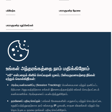
பங்கேற்க
பாராளுமன்ற நேரலை
பாராளுமன்ற உறுப்பினர்கள்
முதற்பக்கம்
பாராளுமன்ற கையடக்க செயலி
உங்கள் அந்தரங்கத்தை நாம் மதிக்கிறோம்
"சரி" என்பதைக் கிளிக் செய்வதன் மூலம், பின்வருவனவற்றை நீங்கள்
ஏற்றுக் கொள்கிறீர்கள்:
அமர்வு கண்காணிப்பு (Session Tracking):
மென்மையான மற்றும் தனிப்பட்ட
ரீதியான அனுபவத்திற்காக எங்கள் இணையத்தளத்தில் உங்கள் செயற்பாட்டைக்
எம்மை பின்தொடர்க :
கண்காணிக்க அமர்வுகளைப் பயன்படுத்துகிறோம்.
தரவினைப் பதிவு செய்தல் :
எங்கள் சேவைகளின் பாதுகாப்பு மற்றும் செயற்பாட்டை
விருதுகள்
உறுதிப்படுத்துவதற்காக நாம் உங்களது IP முகவரி, சாதன விவரங்கள் மற்றும் பிற
தொடர்புடைய தரவை நாங்கள் பதிவு செய்கிறோம்.