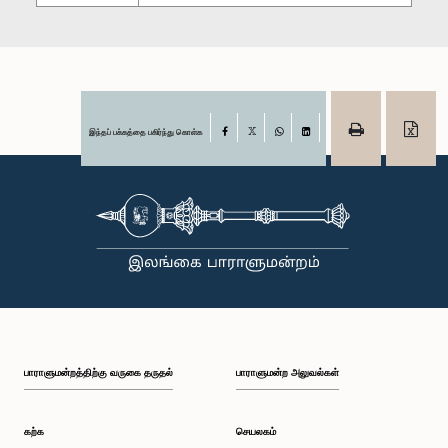
இந்தப் பக்கத்தை பகிர்ந்து கொள்க
Facebook
X
WhatsApp
LinkedIn
பாராளுமன்றத்திற்கு வருகை தருதல்
பாராளுமன்ற அலுவல்கள்
கற்க
செயலகம்