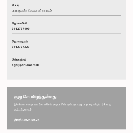
பெயர்
பாராளுமன்ற செயலாளர் நாயகம்
தொலைபேசி
0112777100
தொலைநகல்
0112777227
மின்னஞ்சல்
sgp@parliament.lk
குழு செயலிழந்துள்ளது
இலங்கை சனநாயக சோசலிசக் குடியரசின் ஒன்பதாவது பாராளுமன்றம் | 4 வது
கூட்டத்தொடர்
திகதி: 2024-09-24