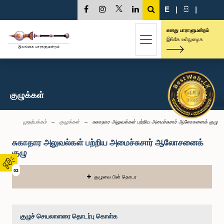
E
|
සි
|
எனது பாராளுமன்றம்
இங்கே உள்நுழைக
குழுக்கள்
முதற்பக்கம்
குழுக்கள்
சுகாதார அலுவல்கள் பற்றிய அமைச்சுசார் ஆலோசனைக் குழு
சுகாதார அலுவல்கள் பற்றிய அமைச்சுசார் ஆலோசனைக்
குழு
02
குழுவை பின் தொடர
குழுச் செயலாளரை தொடர்பு கொள்க