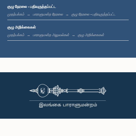
குழு நேரலை - பதிவுருத்தப்பட்ட
முதற்பக்கம்
பாராளுமன்ற நேரலை
குழு நேரலை - பதிவுருத்தப்பட்ட
குழு அறிக்கைகள்
முதற்பக்கம்
பாராளுமன்ற அலுவல்கள்
குழு அறிக்கைகள்
கௌரவ (டாக்டர்) கயாஷான் நவனந்த, பா.உ.
உறுப்பினர்