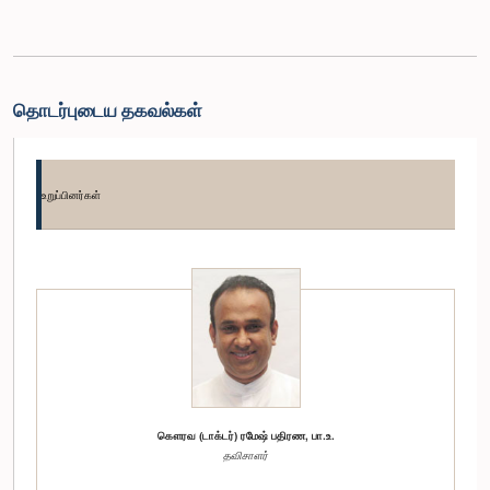
தொடர்புடைய தகவல்கள்
உறுப்பினர்கள்
கௌரவ (டாக்டர்) ரமேஷ் பதிரண, பா.உ.
தவிசாளர்