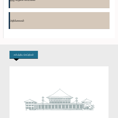
கௌரவ (டாக்டர் திருமதி) சீதா அரம்பேபொல, பா.உ.
உறுப்பினர்
அறிக்கைகள்
சமீபத்திய செய்திகள்
கௌரவ கனக ஹேரத், பா.உ.
உறுப்பினர்