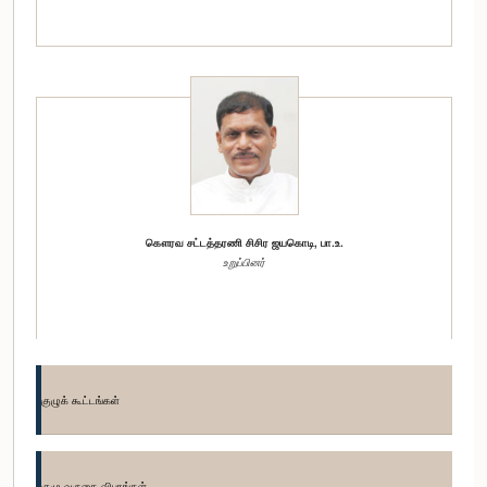
கௌரவ சட்டத்தரணி சிசிர ஜயகொடி, பா.உ.
உறுப்பினர்
குழுக் கூட்டங்கள்
குழு வருகை விபரங்கள்