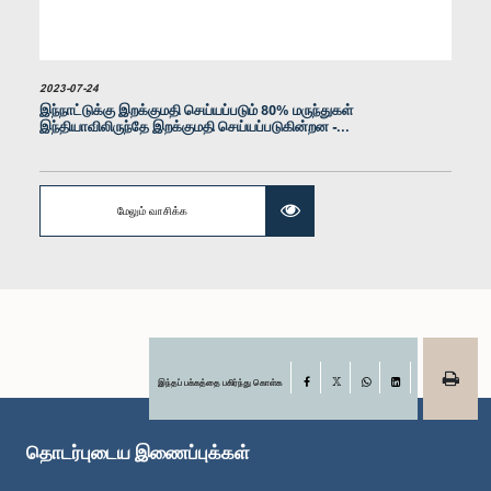
2023-07-24
இந்நாட்டுக்கு இறக்குமதி செய்யப்படும் 80% மருந்துகள்
இந்தியாவிலிருந்தே இறக்குமதி செய்யப்படுகின்றன -...
கௌரவ (டாக்டர்) ராஜித சேனாரத்ன, பா.உ.
உறுப்பினர்
மேலும் வாசிக்க
இந்தப் பக்கத்தை பகிர்ந்து கொள்க
Facebook
X
WhatsApp
LinkedIn
தொடர்புடைய இணைப்புக்கள்
கௌரவ பைஸால் காசிம், பா.உ.
உறுப்பினர்