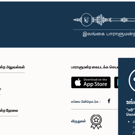
ன்ற அலுவல்கள்
பாராளுமன்ற கையடக்க செயலி
்
உங்
எம்மை பின்தொடர்க :
"சரி
ன்ற நேரலை
கொள்க
விருதுகள்
அ
அ
அ