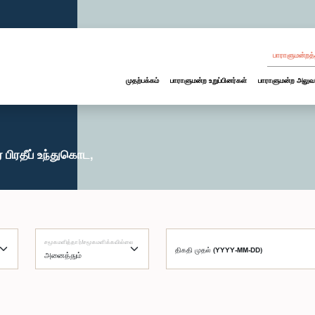
பாராளுமன்றத்
முதற்பக்கம்
பாராளுமன்ற உறுப்பினர்கள்
பாராளுமன்ற அலுவ
பிரதீப் உந்துகொட,
சமூகமளித்தார்/சமூகமளிக்கவில்லை
திகதி முதல் (YYYY-MM-DD)