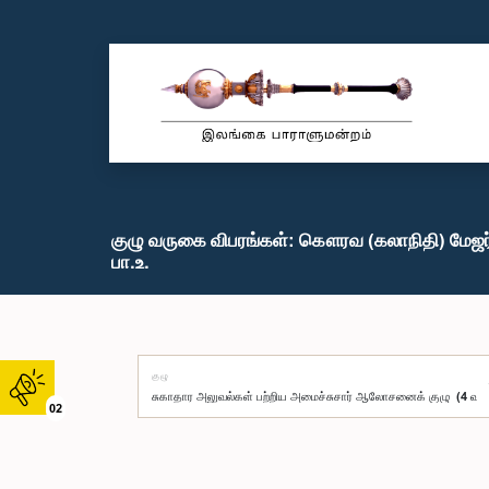
குழு வருகை விபரங்கள்: கௌரவ (கலாநிதி) மேஜர் 
பா.உ.
குழு
02