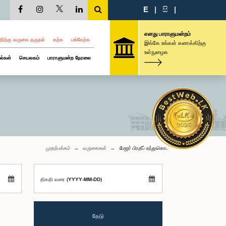
E
|
සි
|
எனது பாராளுமன்றம்
திற்கு வருகை தருதல்
கற்க
பங்கேற்க
இங்கே உங்கள் கணக்கிற்கு
உள்நுழைக
ல்கள்
செயலகம்
பாராளுமன்ற நேரலை
முதற்பக்கம்
வருகைகள்
மேஜர் பிரதீப் உந்துகொட
திகதி வரை (YYYY-MM-DD)
தேடு