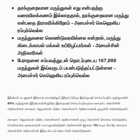
தரக்குறைவான மருந்துகள் எது என்பதற்கு
வரைவிலக்கணம் இல்லாததால், தரக்குறைவான மருந்து
என்பதை நிராகரிக்கிறோம் - அமைச்சர் கெஹெலிய
ரம்புக்வெல்ல
மருந்துகளை கொண்டுவரவில்லை என்றால், மருந்து
கிடைக்காமல் மக்கள் உயிரிழப்பார்கள் - அமைச்சின்
அதிகாரிகள்
பேராதனை சம்பவத்துடன் தொடர்புடைய 167,000
மருந்துகள் இவ்வருடம் பயன்படுத்தப்பட்டுள்ளன -
அமைச்சர் கெஹெலிய ரம்புக்வெல்ல
இந்தியக் கடனுதவி இல்லாத காலத்திலும் இந்நாட்டுக்கு இறக்குமதி செய்யப்படும் மருந்துகளில்
80% மருந்துகள் இந்தியாவிலிருந்தே இறக்குமதி செய்யப்படுவதாக சுகாதார அமைச்சின்
அதிகாரிகள் சுகாதார அலுவல்கள் பற்றிய அமைச்சுசார் ஆலோசனைக் குழுவில் தெரிவித்தனர்.
சுகாதார அலுவல்கள் பற்றிய அமைச்சுசார் ஆலோசனைக் குழு அமைச்சர் கௌரவ கெஹெலிய
ரம்புக்வெல்ல தலைமையில் பாராளுமன்றத்தில் அண்மையில் (ஜுலை 19) கூடிய போதே சுகாதார
அமைச்சின் அதிகாரிகள் இந்த விடயம் தொடர்பில் தெரிவித்தனர்.