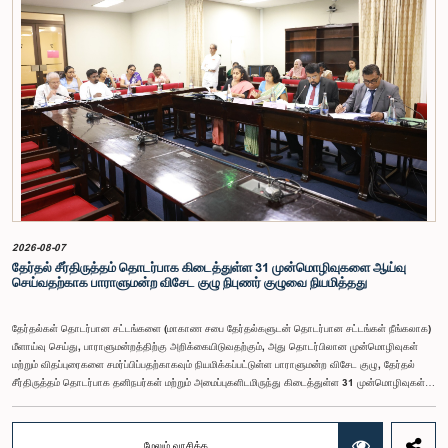
அரசியலமைப்பின் 170 ஆம் உறுப்புரையின் பிரகாரம், கணக்காய்வாளர் நாயகம் ஒரு அரசாங்க ஊழியர்
அல்ல என்பதையும், நடைமுறையில் உள்ள அரசாங்க சம்பள அளவுகோலுக்கு வெளியே இப்பதவிக்கான
சம்பளத்தை விசேடமாக பரிசீலிக்க முடியும் என்பதையும் குழு சுட்டிக்காட்டியது.முன்மொழியப்பட்ட சம்பளத்
தொகை, முன்னர் பதவி வகித்த கணக்காய்வாளர் நாயகங்களின் சம்பளங்களையும் கருத்தில் கொண்டு
நிர்ணயிக்கப்பட்டதாக அதிகாரிகள் தெரிவித்தனர். இதற்கு முன்னர், சம்பளங்கள் மற்றும் பணியாளர்
ஆணைக்குழுவே இத்தகைய சம்பளங்களை நிர்ணயித்து வந்த போதிலும், தற்போது அத்தகைய
ஆணைக்குழு இல்லையெனவும் அதிகாரிகள் குறிப்பிட்டனர்.கணக்காய்வாளர் நாயகத்திற்கான
முன்மொழியப்பட்ட சம்பள மட்டத்தை குழு அங்கீகரித்திருந்தாலும், அப்பதவிக்கு வழங்கப்பட்டுள்ள
பொறுப்புகள் மற்றும் கடமைகளின் முக்கியத்துவத்தை கருத்தில் கொண்டு, அந்தச் சம்பளம் மேலும்
உயர்ந்த மட்டத்தில் இருக்க வேண்டும் என்ற கருத்தை குழுத் தலைவர் உள்ளிட்ட உறுப்பினர்கள்
முன்வைத்தனர்.அதன்படி, எதிர்காலத்தில் இச்சம்பள மட்டம் தொடர்பாக மேலும் கவனம் செலுத்தி
தேவையான தீர்மானங்கள் எடுக்கப்பட வேண்டியதன் அவசியம் குழுவில் வலியுறுத்தப்பட்டது. மேலும்,
நிரந்தரமானதும் சுயாதீனமானதுமான சம்பள மற்றும் பணியாளர் ஆணைக்குழுவை நிறுவுவதற்கான
யோசனையையும் குழுத் தலைவர் முன்வைத்தார்.
2026-08-07
தேர்தல் சீர்திருத்தம் தொடர்பாக கிடைத்துள்ள 31 முன்மொழிவுகளை ஆய்வு
செய்வதற்காக பாராளுமன்ற விசேட குழு நிபுணர் குழுவை நியமித்தது
தேர்தல்கள் தொடர்பான சட்டங்களை (மாகாண சபை தேர்தல்களுடன் தொடர்பான சட்டங்கள் நீங்கலாக)
மீளாய்வு செய்து, பாராளுமன்றத்திற்கு அறிக்கையிடுவதற்கும், அது தொடர்பிலான முன்மொழிவுகள்
மற்றும் விதப்புரைகளை சமர்ப்பிப்பதற்காகவும் நியமிக்கப்பட்டுள்ள பாராளுமன்ற விசேட குழு, தேர்தல்
சீர்திருத்தம் தொடர்பாக தனிநபர்கள் மற்றும் அமைப்புகளிடமிருந்து கிடைத்துள்ள 31 முன்மொழிவுகள்
மற்றும் இதற்கு முன்னர் தேர்தல் சீர்திருத்தங்கள் தொடர்பில் சமர்ப்பிக்கப்பட்ட விசேட பாராளுமன்ற
குழுக்களின் அறிக்கைகளையும் ஆராய்ந்து அறிக்கையிடுவதற்காக நிபுணர் குழுவொன்றை
நியமித்துள்ளது.கௌரவ பொது நிர்வாக, மாகாண சபைகள் மற்றும் உள்ளூராட்சி அமைச்சர் பேராசிரியர்
மேலும் வாசிக்க