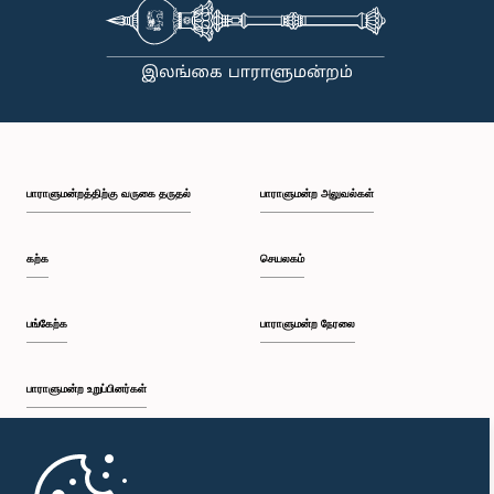
நேரங்களிலும் நாடாளுமன்றத்தின் கண்ணியம் மற்றும் அதிகாரத்தை நிலைநிறுத்த வேண்டும் என்று
இந்தக் குழு வலியுறுத்த விரும்புகிறது.அரசாங்க பொறுப்பு முயற்சிகள் பற்றிய குழுஇலங்கை
பாராளுமன்றம்
பாராளுமன்றத்திற்கு வருகை தருதல்
பாராளுமன்ற அலுவல்கள்
கற்க
செயலகம்
பங்கேற்க
பாராளுமன்ற நேரலை
பாராளுமன்ற உறுப்பினர்கள்
முதற்பக்கம்