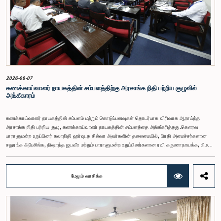
2026-08-07
கணக்காய்வாளர் நாயகத்தின் சம்பளத்திற்கு அரசாங்க நிதி பற்றிய குழுவில்
அங்கீகாரம்
கணக்காய்வாளர் நாயகத்தின் சம்பளம் மற்றும் கொடுப்பனவுகள் தொடர்பாக விரிவாக ஆராய்ந்த
அரசாங்க நிதி பற்றிய குழு, கணக்காய்வாளர் நாயகத்தின் சம்பளத்தை அங்கீகரித்தது.கௌரவ
பாராளுமன்ற உறுப்பினர் கலாநிதி ஹர்ஷ.த சில்வா அவர்களின் தலைமையில், பிரதி அமைச்சர்களான
சதுரங்க அபேசிங்க, நிஷாந்த ஜயவீர மற்றும் பாராளுமன்ற உறுப்பினர்களான ரவி கருணாநாயக்க, நிமல்
பலிஹேன, விஜேசிறி பஸ்நாயக்க, எம்.கே.எம். அஸ்லம், திலின சமரகோன் மற்றும் சம்பிக்க
ஹெட்டிஆராச்சி ஆகியோரின் பங்கேற்புடன் அண்மையில் (ஆக. 04) பாராளுமன்றத்தில் கூடிய அரசாங்க
நிதி பற்றிய குழுக் கூட்டத்திலேயே இந்த அங்கீகாரம் வழங்கப்பட்டது.இலங்கை ஜனநாயக சோசலிசக்
மேலும் வாசிக்க
குடியரசின் அரசியலமைப்பின் 153(2) ஆம் உறுப்புரையின் பிரகாரம், கணக்காய்வாளர் நாயகத்தின்
சம்பளம் தொடர்பான பிரேரணை குழுவின் கவனத்திற்கு கொண்டு வரப்பட்டது.இதன்போது,
கணக்காய்வாளர் நாயகத்தின் பொறுப்புகள், அரச நிதி மேற்பார்வை மற்றும் கணக்காய்வுத் துறையின்
சுயாதீனத் தன்மை உள்ளிட்ட விடயங்களை கருத்தில் கொண்டு, சம்பள மட்டம் தொடர்பாக குழுத்
தலைவர் உள்ளிட்ட உறுப்பினர்கள் தமது கருத்துகளையும் பரிந்துரைகளையும் முன்வைத்தனர்.மேலும்,