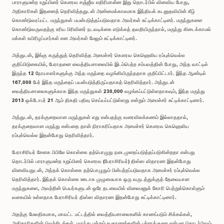
பாராளுமன்ற உறுப்பினர் கௌரவ சஞ்ஜீவ எதிரிமான்ன இது தொடர்பில் வினவிய போது,
அதிகாரிகள் இதனைத் தெரிவித்ததுடன் அண்மைக்காலமாக இந்தியக் கடனுதவியின் கீழ்
கொண்டுவரப்பட்ட மருந்துகள் பயன்படுத்தப்படுவதாக அவர்கள் சுட்டிக்காட்டினர். மருந்துகளை
கொண்டுவருவதற்கு உரிய பிரிவினர் நடவடிக்கை எடுக்கத் தவறியிருந்தால், மருந்து கிடைக்காமல்
மக்கள் உயிரிழப்பார்கள் என அவர்கள் மேலும் சுட்டிக்காட்டினர்.
அத்துடன், இங்கு கருத்துத் தெரிவித்த அமைச்சர் கௌரவ கெஹெலிய ரம்புக்வெல்ல
குறிப்பிடுகையில், பேராதனை வைத்தியசாலையில் இடம்பெற்ற சம்பவத்தின் போது, அந்த வாட்டில்
இருந்த 12 நோயாளர்களுக்கு அந்த மருந்தை வழங்கியிருந்ததாக குறிப்பிட்டார். இந்த ஆண்டில்
167,000 பேர் இந்த மருந்தைப் பயன்படுத்திருப்பதாகத் தெரிவித்தார். அத்துடன்
வைத்தியசாலைகளுக்காக இந்த மருந்துகள் 230,000 வழங்கப்பட்டுள்ளதாகவும், இந்த மருந்து
2013 ஒக்டோபர் 21 ஆம் திகதி பதிவு செய்யப்பட்டுள்ளது என்றும் அமைச்சர் சுட்டிக்காட்டினார்.
அத்துடன், தரக்குறைவான மருந்துகள் எது என்பதற்கு வரைவிலக்கணம் இல்லாததால்,
தரக்குறைவான மருந்து என்பதை தான் நிராகரிப்பதாக அமைச்சர் கௌரவ கெஹெலிய
ரம்புக்வெல்ல இதன்போது தெரிவித்தார்.
பேராசிரியர் சேனக பிபிலே கொள்கை தற்பொழுது நடைமுறைப்படுத்தப்படுகின்றதா என்பது
தொடர்பில் பாராளுமன்ற உறுப்பினர் கௌரவ (பேராசிரியர்) திஸ்ஸ விதாரண இதன்போது
வினவியதுடன், அந்தக் கொள்கை தற்பொழுதும் பின்பற்றப்படுவதாக அமைச்சர் ரம்புக்வெல்ல
தெரிவித்தார். இந்தக் கொள்கை ஊடாக முழுமையாக ஒரு வருடத்துக்குத் தேவையான
மருந்துகளை, அவற்றின் பெயர்களுடன் ஒரே தடவையில் விலைமனுக் கோரி பெற்றுக்கொள்ளும்
வகையில் உள்ளதாக பேராசிரியர் திஸ்ஸ விதாரண இதன்போது சுட்டிக்காட்டினார்.
அதற்கு மேலதிகமாக, மாவட்ட மட்டத்தில் வைத்தியசாலைகளில் காணப்படும் சிக்கல்கள்,
அதிகாரிகளின் வெற்றிடங்கள், மருந்து மற்றும் உபகரணங்களின் பற்றாக்குறை என்பன தொடர்பிலும்