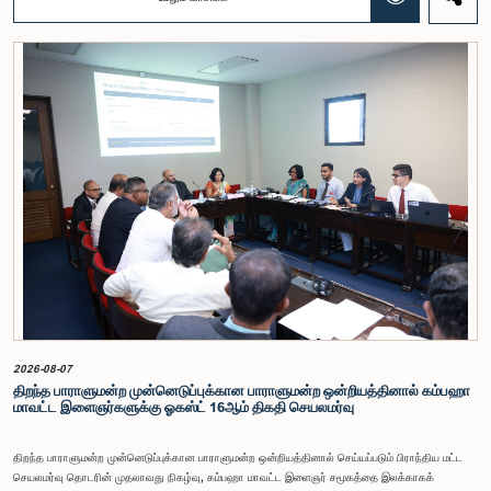
ஏ.எச்.எம்.எச்.அபயரத்ன அவர்கள் தலைமையில் அண்மையில் பாராளுமன்றத்தில் நடைபெற்ற குறித்த
விசேட குழுக் கூட்டத்தின் போதே இத்தீர்மானம் எடுக்கப்பட்டது.2004, 2007 மற்றும் 2022 ஆம்
ஆண்டுகளில் வெளியிடப்பட்ட பாராளுமன்ற விசேட குழுக்களின் அறிக்கைகள் மற்றும் தனிநபர்கள்,
அமைப்புகள் ஆகியவற்றினால் சமர்ப்பிக்கப்பட்டுள்ள 31 முன்மொழிவுகளை அடிப்படையாகக் கொண்டு
தேர்தல் சீர்திருத்தங்கள் தொடர்பாக விரிவான கலந்துரையாடல் இங்கு இடம்பெற்றது.உள்ளூராட்சி
மன்றத் தேர்தல் முறைக்காக கலப்பு தேர்தல் முறையை அறிமுகப்படுத்துதல், சிறு கட்சிகள் மற்றும்
சிறுபான்மை குழுக்களின் பிரதிநிதித்துவத்தை உறுதிப்படுத்துதல், பெண்களின் பிரதிநிதித்துவத்தை
மேம்படுத்துதல், மின்னணு வாக்களிப்பு முறையை அறிமுகப்படுத்துதல், முன்கூட்டியே வாக்களிக்கும்
வசதியை ஏற்படுத்துதல் உள்ளிட்ட பல்வேறு முன்மொழிவுகள் தொடர்பில் இக்கூட்டத்தில் விசேட கவனம்
செலுத்தப்பட்டது.மேலும், வெளிநாடுகளில் வாழும் இலங்கையர்களுக்கு வாக்களிக்கும் உரிமையை
வழங்குவது தொடர்பான முன்மொழிவுகளும் பரிசீலிக்கப்பட்டதுடன், அதற்குத் தேவையான சட்ட மற்றும்
நிர்வாக ஏற்பாடுகள் குறித்து மேலும் விரிவான ஆய்வு மேற்கொள்ள வேண்டியதன் அவசியமும்
வலியுறுத்தப்பட்டது.விசேட குழுவினால் நியமிக்கப்பட்டுள்ள நிபுணர் குழு, கிடைத்துள்ள 31
முன்மொழிவுகளையும் முந்தைய பாராளுமன்ற விசேட குழுக்களின் அறிக்கைகளையும் பகுப்பாய்வு
செய்து, நடைமுறைக்கு ஏற்ற பரிந்துரைகளைக் கொண்ட அறிக்கையொன்றைத் தயாரிக்கவுள்ளது.
அதனைத் தொடர்ந்து, அந்தப் பரிந்துரைகளை ஆராய்ந்து அடுத்தகட்ட நடவடிக்கைகளை முன்னெடுக்க
குழு தீர்மானித்தது.இக்கூட்டத்தில், குழு உறுப்பினரான அமைச்சர் கலாநிதி உபாலி பன்னிலகே மற்றும்
பாராளுமன்ற உறுப்பினர்களான ரவி கருணாநாயக்க, ருவந்திலக ஜயக்கொடி மற்றும் கதிரவேலு
சண்முகம் குகதாசன் ஆகியோர் கலந்துகொண்டனர்.
2026-08-07
திறந்த பாராளுமன்ற முன்னெடுப்புக்கான பாராளுமன்ற ஒன்றியத்தினால் கம்பஹா
மாவட்ட இளைஞர்களுக்கு ஓகஸ்ட் 16ஆம் திகதி செயலமர்வு
திறந்த பாராளுமன்ற முன்னெடுப்புக்கான பாராளுமன்ற ஒன்றியத்தினால் செய்யப்படும் பிராந்திய மட்ட
செயலமர்வு தொடரின் முதலாவது நிகழ்வு, கம்பஹா மாவட்ட இளைஞர் சமூகத்தை இலக்காகக்