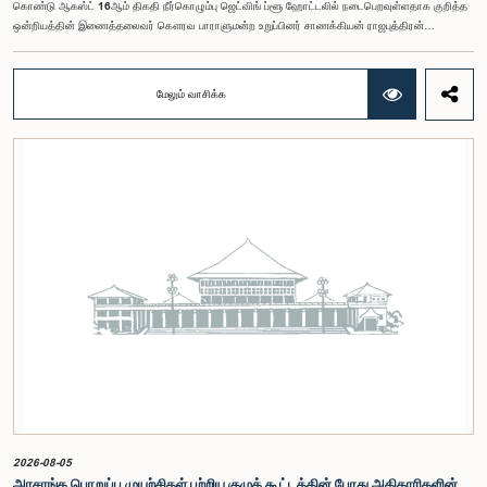
கொண்டு ஆகஸ்ட் 16ஆம் திகதி நீர்கொழும்பு ஜெட்விங் ப்ளூ ஹோட்டலில் நடைபெறவுள்ளதாக குறித்த
ஒன்றியத்தின் இணைத்தலைவர் கௌரவ பாராளுமன்ற உறுப்பினர் சாணக்கியன் ராஜபுத்திரன்
இராசமாணிக்கம் அவர்கள் தெரிவித்தார். திறந்த பாராளுமன்ற முன்னெடுப்புக்கான பாராளுமன்ற
ஒன்றியத்தின் கூட்டம் கௌரவ உறுப்பினரின் தலைமையில் அண்மையில் (5) நடைபெற்றபோது,
இச்செயலமர்வுக்கான ஏற்பாடுகள் குறித்துக் கலந்துரையாடப்பட்டது.இளைஞர் பிரதிநிதிகளின்
மேலும் வாசிக்க
பங்கேற்புடன் திறந்த பாராளுமன்றக் கருத்திட்டத்தை மேலும் முன்னெடுத்துச் செல்லும் நோக்கில் இந்த
செயலமர்வு தொடர் ஏற்பாடு செய்யப்படுகின்றது. இதில் ஒன்றியத்தின் உறுப்பினர்கள் மற்றும் கம்பஹா
மாவட்டத்தை பிரதிநிதித்துவப்படுத்தும் பாராளுமன்ற உறுப்பினர்களும் பங்கேற்கவிருக்கின்றனர்.இந்த
செயலமர்வுகளின் ஊடாக, இளைஞர் சமூகத்திற்கு பாராளுமன்ற நடவடிக்கைகள், சட்டவாக்க
செயன்முறை மற்றும் திறந்த பாராளுமன்றத்தின் எண்ணக்கரு தொடர்பில் விழிப்புணர்வூட்டவும்,
பாராளுமன்றத்திற்கும் பொதுமக்களுக்கும் இடையிலான தொடர்பை மேலும் வலுப்படுத்துவதும்
எதிர்பார்க்கப்படுகின்றது.இந்தக் கூட்டத்தில் ஒன்றியத்தின் கௌரவ உறுப்பினர்கள் மற்றும்
இச்செயலமர்வு தொடருக்கான அபிவிருத்தி பங்காளராக அனுசரணை வழங்கும் CII (Coalition for
Inclusive Impact) நிறுவனத்தின் பிரதிநிதிகளும் கலந்துகொண்டனர்.இந்த செயலமர்வில் பங்கேற்க
விரும்பும் கம்பஹா மாவட்டத்தைச் சேர்ந்த 18 – 35 வயதுக்குட்பட்ட இளைஞர், யுவதிகள் இங்கே
தரப்பட்டுள்ள https://forms.gle/aVp5UzhLbtPSmVap8 இணைப்பின் ஊடாக உரிய விண்ணப்பப்
படிவத்தை பூர்த்தி செய்து பதிவு செய்யுமாறு கேட்டுக்கொள்ளப்படுகின்றனர்.
2026-08-05
அரசாங்க பொறுப்பு முயற்சிகள் பற்றிய குழுக் கூட்டத்தின் போது அதிகாரிகளின்