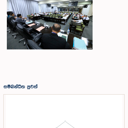
සම්බන්ධිත පුවත්