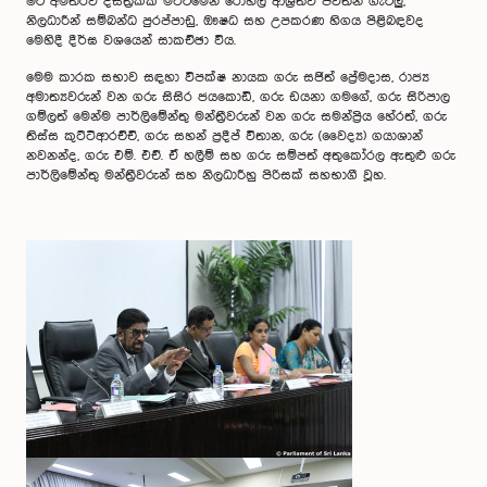
මීට අමතරව ද්ස්ත්‍රික්ක මට්ටමෙන් රෝහල් ආශ්‍රීතව පවතින ගැටලු,
නිලධාරීන් සම්බන්ධ පුරප්පාඩු, ඖෂධ සහ උපකරණ හිගය පිළිබඳවද
මෙහිදී දීර්ඝ වශයෙන් සාකච්ඡා විය.
මෙම කාරක සභාව සඳහා විපක්ෂ නායක ගරු සජිත් ප්‍රේමදාස, රාජ්‍ය
අමාත්‍යවරුන් වන ගරු සිසිර ජයකොඩි, ගරු ඩයනා ගමගේ, ගරු සිරිපාල
ගම්ලත් මෙන්ම පාර්ලිමේන්තු මන්ත්‍රීවරුන් වන ගරු සමන්ප්‍රිය හේරත්, ගරු
තිස්ස කුට්ටිආරච්චි, ගරු සහන් ප්‍රදීප් විතාන, ගරු (වෛද්‍ය) ගයාශාන්
නවනන්ද, ගරු එම්. එච්. ඒ හලීම් සහ ගරු සම්පත් අතුකෝරල ඇතුළු ගරු
පාර්ලිමේන්තු මන්ත්‍රීවරුන් සහ නිලධාරීහු පිරිසක් සහභාගී වූහ.