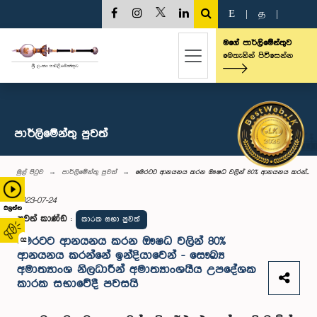
E
|
த
|
මගේ පාර්ලිමේන්තුව
මෙතැනින් පිවිසෙන්න
පාර්ලි‌මේන්තු පුවත්
මුල් පිටුව
පාර්ලි‌මේන්තු පුවත්
මෙරටට ආනයනය කරන ඖෂධ වලින් 80% ආනයනය කරන්...
2023-07-24
බලන්න
පුවත් කාණ්ඩ
:
කාරක සභා පුවත්
මෙරටට ආනයනය කරන ඖෂධ වලින් 80%
02
ආනයනය කරන්නේ ඉන්දියාවෙන් - සෞඛ්‍ය
අමාත්‍යාංශ නිලධාරීන් අමාත්‍යාංශයීය උපදේශක
කාරක සභාවේදී පවසයි