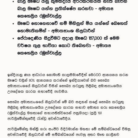
බාල ඖෂධ යනු කුමක්දැයි අර්ථකථනයක් නැති බැවින්
බාල ඖෂධ යන්න ප්‍රතික්ෂේප කරනවා - අමාත්‍ය
කෙහෙලිය රඹුක්වැල්ල
ඖෂධ නොගෙනාවේ නම් මිනිසුන් මිය යන්නේ බෙහෙත්
නොමැතිකමින් - අමාත්‍යාංශ නිලධාරීන්
පේරාදෙණිය සිදුවීමට අදාළ ඖෂධ 167,000 ක් මෙම
වර්ෂය තුළ භාවිතා කොට තිබෙනවා - අමාත්‍ය
කෙහෙලිය රඹුක්වැල්ල
ඉන්දියානු ණය ආධාරය නොමැති කාලසීමාවේදීත් මෙරටට ආනයනය කරන
ඖෂධ වලින් 80% ආනයනය කරන්නේ ඉන්දියාවෙන් බව සෞඛ්‍ය
අමාත්‍යාංශයේ නිලධාරීන් විසින් සෞඛ්‍ය කටයුතු පිළිබඳ අමාත්‍යාංශයීය
උපදේශක කාරක සභාවේදී පැවසීය.
සෞඛ්‍ය අමාත්‍යාංශයේ නිලධාරීන් මේ බව සඳහන් කළේ සෞඛ්‍ය කටයුතු
පිළිබඳ අමාත්‍යාංශයීය උපදේශක කාරක සභාව අමාත්‍ය ගරු කෙහෙලිය
රඹුක්වැල්ල මහතාගේ සභාපතිත්වයෙන් පසුගියදා (ජූලි 19)
පාර්ලිමේන්තුවේදී රැස්වූ අවස්ථාවේදීය.
පාර්ලිමේන්තු මන්ත්‍රී ගරු සංජීව එදිරිමාන්න මහතා මේ සම්බන්ධයෙන් විමසූ
අවස්ථාවේදී නිලධාරීන් මේ සම්බන්ධයෙන් පැවසූ අතර මෑත කාලීනව