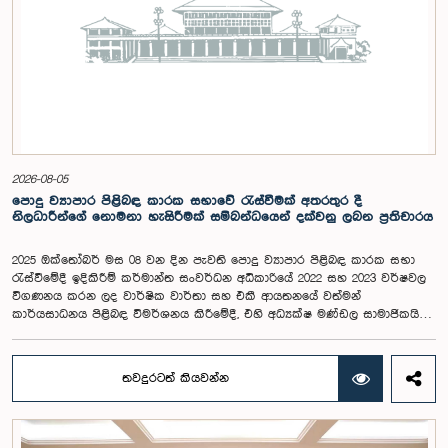
2026-08-05
පොදු ව්‍යාපාර පිළිබඳ කාරක සභාවේ රැස්වීමක් අතරතුර දී
නිලධාරීන්ගේ නොමනා හැසිරීමක් සම්බන්ධයෙන් දක්වනු ලබන ප්‍රතිචාරය
2025 ඔක්තෝබර් මස 08 වන දින පැවති පොදු ව්‍යාපාර පිළිබඳ කාරක සභා
රැස්වීමේදී ඉදිකිරීම් කර්මාන්ත සංවර්ධන අධිකාරියේ 2022 සහ 2023 වර්ෂවල
විගණනය කරන ලද වාර්ෂික වාර්තා සහ එකී ආයතනයේ වත්මන්
කාර්යසාධනය පිළිබඳ විමර්ශනය කිරීමේදී, එහි අධ්‍යක්ෂ මණ්ඩල සාමාජිකයින්
දෙදෙනෙකුගේ හැසිරීම පිළිබඳව පොදු ව්‍යාපාර පිළිබඳ කාරක සභාවේ
අවධානය යොමු ව තිබේ. මෙම රැස්වීම සඳහා සහභාගී වූ නිලධාරීන් අතරින්
එක් අයෙකු, පාර්ලිමේන්තු කාරක සභා රැස්වීම් සඳහා සහභාගී වීමේ දී
තවදුරටත් කියවන්න
නිලධාරීන් විසින් තම ඇඳුම් පැළඳුම් සම්බන්ධයෙන් පිළිපැදිය යුතු වන
නිර්නායකයන්ගෙන් බැහැරව, එකී අවස්ථාවට නුසුදුසු ආකාරයෙන් සැරසී
රැස්වීමට සහභාගී වී සිටි බව කාරක සභාව විසින් නිරීක්ෂණය කරන ලදී.
තවද, ඉහත කී නිලධාරීන් දෙදෙනාම පාර්ලිමේන්තු සම්ප්‍රදායට හා