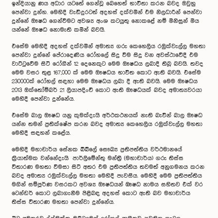
ඉන්දියානු ණය අධාර යටතේ ගෙන්වූ බෙහෙත් භාවිතා කරන බවද ඔවුහු
පෙන්වා දුන්හ. මෙහිදී වැඩිදුරටත් අදහස් දක්වමින් එම නිලධාරීන් පෙන්වා
දුන්නේ ඖෂධ ගෙන්වීමට අවශ්‍ය අංශ කටයුතු නොකළේ නම් මිනිසුන් මිය
යන්නේ ඖෂධ නොමැති කමින් බවයි.
එසේම මෙහිදී අදහස් දක්වමින් අමාත්‍ය ගරු කෙහෙලිය රඔුක්වැල්ල මහතා
පෙන්වා දුන්නේ පේරාදෙණිය රෝහලේ සිදු වීම සිදු වන අවස්ථාවේදී එම
වාට්ටුවේම සිටි රෝගීන් 12 දෙනෙකුට මෙම ඖෂධය ලබාදී තිබූ බවයි. තවද
මෙම වසර තුළ 167,000 ක් මෙම ඖෂධය භාවිත කොට ඇති බවයි. එසේම
230000ක් රෝහල් සඳහා මෙම ඖෂධය ලබා දී ඇති බවයි. මෙම ඖෂධය
2013 ඔක්තෝම්බර් 21 ලියාපදිංචි කොට ඇති ඖෂධයක් බවද අමාත්‍යවරයා
මෙහිදී පෙන්වා දුන්නේය.
එසේම බාල ඖෂධ යනු කුමක්දැයි අර්ථකථනයක් නැති බැවින් බාල ඖෂධ
යන්න තමන් ප්‍රතික්ෂේප කරන බවද අමාත්‍ය කෙහෙලිය රඔුක්වැල්ල මහතා
මෙහිදී සඳහන් කළේය.
මෙහිදී මහාචාර්ය සේනක බිබිලේ සෞඛ්‍ය ප්‍රතිපත්තිය වර්ථමානයේ
ක්‍රියාත්මක වන්නේදැයි පාර්ලිමේන්තු මන්ත්‍රී (මහාචාර්ය) ගරු තිස්ස
විතාරණ මහතා විමසා සිටි අතර එම ප්‍රතිපත්තිය තවමත් අනුගමනය කරන
බවද අමාත්‍ය රඔුක්වැල්ල මහතා මෙහිදී පැවසීය. මෙහිදී මෙම ප්‍රතිපත්තිය
මගින් සම්පූර්ණ වසරකට අවශ්‍ය ඖෂධයන් ඹෟෂධ නාමය සහිතව එක් වර
ටෙන්ඩර් කොට ලබාගැනීම පිළිබඳ අදහස් කොට ඇති බව මහාචාර්ය
තිස්ස විතාරණ මහතා පෙන්වා දුන්නේය.