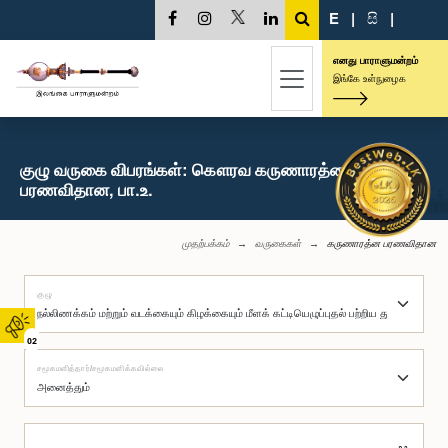
E
|
සි
|
எனது பாராளுமன்றம்
இங்கே உள்நுழைக
குழு வருகை விபரங்கள்: கௌரவ கருணாரத்ன
பரணவிதான, பா.உ.
முதற்பக்கம்
வருகைகள்
கருணாரத்ன பரணவிதான
குழு
02
சமூகமளித்தார்/சமூகமளிக்கவில்லை