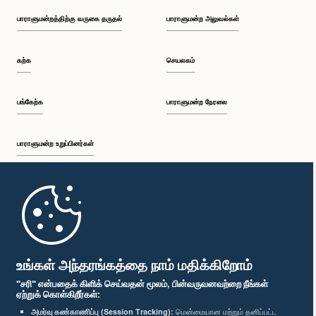
பாராளுமன்றத்திற்கு வருகை தருதல்
பாராளுமன்ற அலுவல்கள்
கற்க
செயலகம்
பங்கேற்க
பாராளுமன்ற நேரலை
பாராளுமன்ற உறுப்பினர்கள்
முதற்பக்கம்
பாராளுமன்ற கையடக்க செயலி
உங்கள் அந்தரங்கத்தை நாம் மதிக்கிறோம்
"சரி" என்பதைக் கிளிக் செய்வதன் மூலம், பின்வருவனவற்றை நீங்கள்
ஏற்றுக் கொள்கிறீர்கள்:
அமர்வு கண்காணிப்பு (Session Tracking):
மென்மையான மற்றும் தனிப்பட்ட