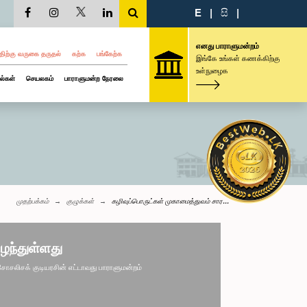
E
|
සි
|
எனது பாராளுமன்றம்
திற்கு வருகை தருதல்
கற்க
பங்கேற்க
இங்கே உங்கள் கணக்கிற்கு
உள்நுழைக
ல்கள்
செயலகம்
பாராளுமன்ற நேரலை
முதற்பக்கம்
குழுக்கள்
கழிவுப்பொருட்கள் முகாமைத்துவம் சார...
ழந்துள்ளது
லிசக் குடியரசின் எட்டாவது பாராளுமன்றம்