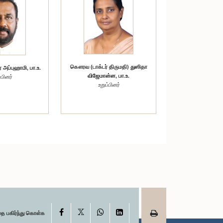
கௌரவ (டாக்டர் திருமதி) துஸிதா
ப்புஹாமி, பா.உ.
விஜேமான்ன, பா.உ.
்பினர்
உறுப்பினர்
X
Facebook
WhatsApp
LinkedIn
தை பகிர்ந்து கொள்க