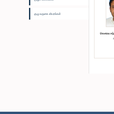
குழு வருகை விபரங்கள்
கௌரவ சந்தி