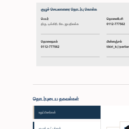
குழுச் செயலாளரை தொடர்பு கொள்க
பெயர்
தொலைபேசி
திரு. டிக்கிரி. கே. ஜயதிலக்க
0112-777562
தொலைநகல்
மின்னஞ்சல்
0112-777562
tikiri_k@parlia
தொடர்புடைய தகவல்கள்
உறுப்பினர்கள்
குழுக் கூட்டங்கள்