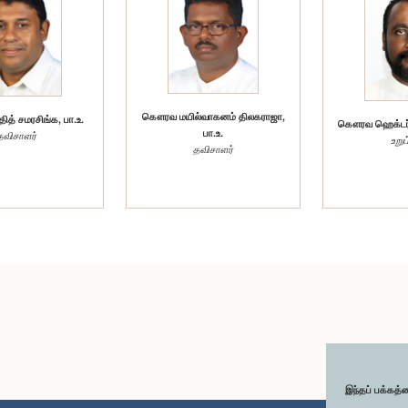
கௌரவ மயில்வாகனம் திலகராஜா,
த் சமரசிங்க, பா.உ.
கௌரவ ஹெக்டர் அ
பா.உ.
தவிசாளர்
உறுப
தவிசாளர்
இந்தப் பக்கத்