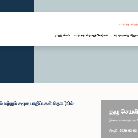
பாராளுமன்றத்
முதற்பக்கம்
பாராளுமன்ற உறுப்பினர்கள்
பாராளுமன்ற அலுவ
் மற்றும் சமூக பாதிப்புகள் தொடர்பில்
குழு செயலி
இலங்கை சனநாயக சோச
திகதி: 2020-03-02