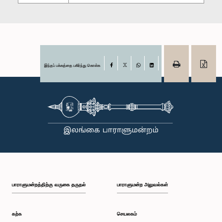
இந்தப் பக்கத்தை பகிர்ந்து கொள்க
Facebook
X
WhatsApp
LinkedIn
பாராளுமன்றத்திற்கு வருகை தருதல்
பாராளுமன்ற அலுவல்கள்
கற்க
செயலகம்