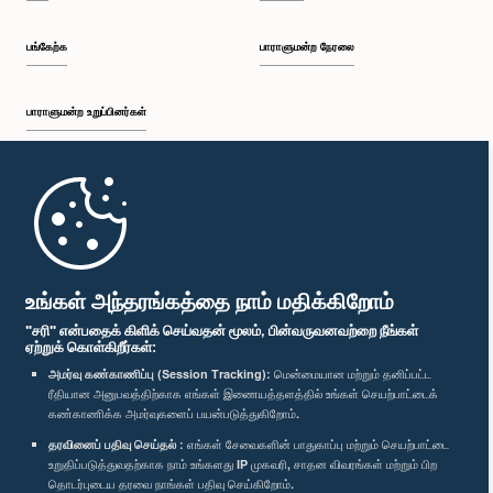
பங்கேற்க
பாராளுமன்ற நேரலை
பாராளுமன்ற உறுப்பினர்கள்
முதற்பக்கம்
பாராளுமன்ற கையடக்க செயலி
உங்கள் அந்தரங்கத்தை நாம் மதிக்கிறோம்
"சரி" என்பதைக் கிளிக் செய்வதன் மூலம், பின்வருவனவற்றை நீங்கள்
ஏற்றுக் கொள்கிறீர்கள்:
அமர்வு கண்காணிப்பு (Session Tracking):
மென்மையான மற்றும் தனிப்பட்ட
ரீதியான அனுபவத்திற்காக எங்கள் இணையத்தளத்தில் உங்கள் செயற்பாட்டைக்
எம்மை பின்தொடர்க :
கண்காணிக்க அமர்வுகளைப் பயன்படுத்துகிறோம்.
தரவினைப் பதிவு செய்தல் :
எங்கள் சேவைகளின் பாதுகாப்பு மற்றும் செயற்பாட்டை
விருதுகள்
உறுதிப்படுத்துவதற்காக நாம் உங்களது IP முகவரி, சாதன விவரங்கள் மற்றும் பிற
தொடர்புடைய தரவை நாங்கள் பதிவு செய்கிறோம்.