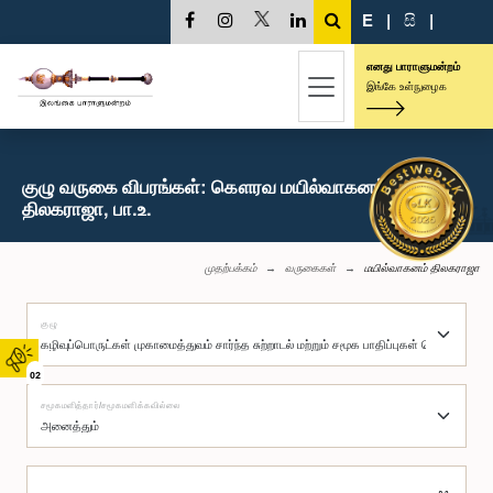
E
|
සි
|
எனது பாராளுமன்றம்
இங்கே உள்நுழைக
குழு வருகை விபரங்கள்: கௌரவ மயில்வாகனம்
திலகராஜா, பா.உ.
முதற்பக்கம்
வருகைகள்
மயில்வாகனம் திலகராஜா
குழு
02
சமூகமளித்தார்/சமூகமளிக்கவில்லை