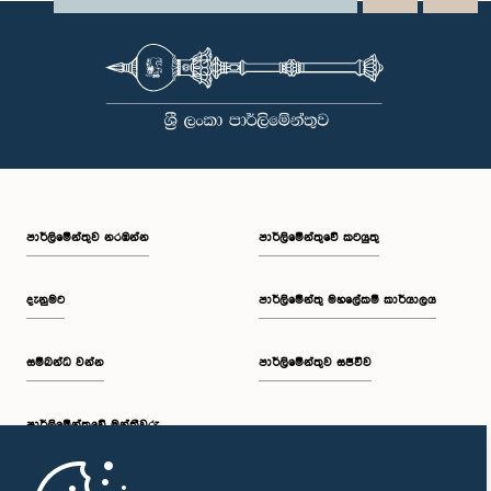
පාර්ලි‌මේන්තුව නරඹන්න
පාර්ලිමේන්තුවේ කටයුතු
දැනුමට
පාර්ලිමේන්තු මහලේකම් කාර්යාලය
සම්බන්ධ වන්න
පාර්ලිමේන්තුව සජීවීව
පාර්ලි‌මේන්තුවේ මන්ත්‍රීවරු
මුල් පිටුව