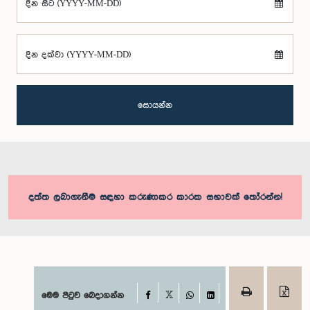
දින සිට (YYYY-MM-DD)
දින දක්වා (YYYY-MM-DD)
සොයන්න
දත්ත ලබාගැනීම සඳහා කරුණාකර කාරක සභාවක් තෝරන්න!
Facebook
මෙම පිටුව බෙදාගන්න
X
WhatsApp
LinkedIn