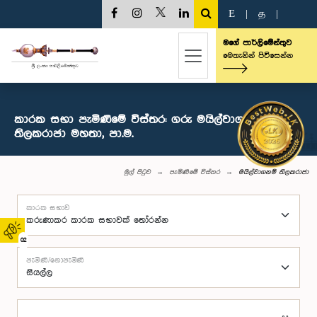
E
|
த
|
මගේ පාර්ලිමේන්තුව
මෙතැනින් පිවිසෙන්න
කාරක සභා පැමිණීමේ විස්තර: ගරු මයිල්වාගනම්
තිලකරාජා මහතා, පා.ම.
මුල් පිටුව
පැමිණීමේ විස්තර
මයිල්වාගනම් තිලකරාජා
කාරක සභාව
02
පැමිණි/නොපැමිණි