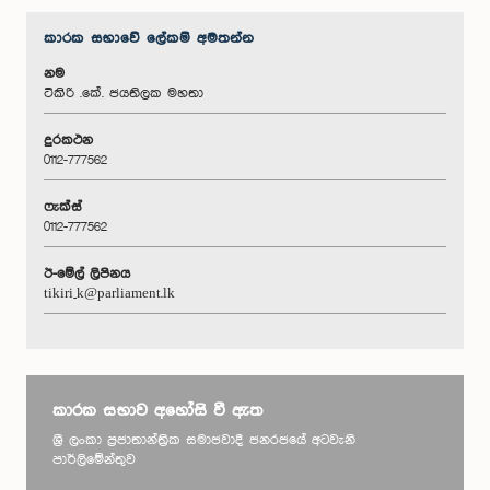
කාරක සභා‌වේ ලේකම් අමතන්න
නම
ටිකිරි .කේ. ජයතිලක මහතා
දුරකථන
0112-777562
ෆැක්ස්
0112-777562
ඊ-මේල් ලිපිනය
tikiri_k@parliament.lk
කාරක සභාව අහෝසි වී ඇත
ශ්‍රී ලංකා ප්‍රජාතාන්ත්‍රික සමාජවාදී ජනරජයේ අටවැනි
පාර්ලිමේන්තුව