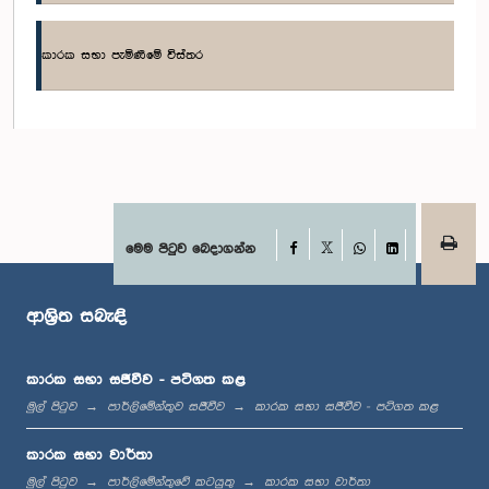
කාරක සභා පැමිණීමේ විස්තර
ගරු හෙක්ටර් අප්පුහාමි මහතා, පා.ම.
සාමාජික
Facebook
මෙම පිටුව බෙදාගන්න
X
WhatsApp
LinkedIn
ආශ්‍රිත සබැඳි
කාරක සභා සජීවීව - පටිගත කළ
මුල් පිටුව
පාර්ලිමේන්තුව සජීවීව
කාරක සභා සජීවීව - පටිගත කළ
ගරු (වෛද්‍ය) තුසිතා විජේමාන්න මහත්මිය, පා.ම.
සාමාජික
කාරක සභා වාර්තා
මුල් පිටුව
පාර්ලිමේන්තුවේ කටයුතු
කාරක සභා වාර්තා