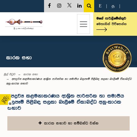
E
|
த
|
මගේ පාර්ලිමේන්තුව
මෙතැනින් පිවිසෙන්න
කාරක සභා
මුල් පිටුව
කාරක සභා
අපද්‍රව්‍ය කළමනාකරණය ආශ්‍රිත පාරිසරික හා සමාජීය බලපෑම් පිළිබඳ සලකා බැලීමේ ඒකාබද්ධ
අනු-කාරක සභාව
අපද්‍රව්‍ය කළමනාකරණය ආශ්‍රිත පාරිසරික හා සමාජීය
බලපෑම් පිළිබඳ සලකා බැලීමේ ඒකාබද්ධ අනු-කාරක
02
සභාව
කාරක සභාව හා සම්බන්ධ වන්න