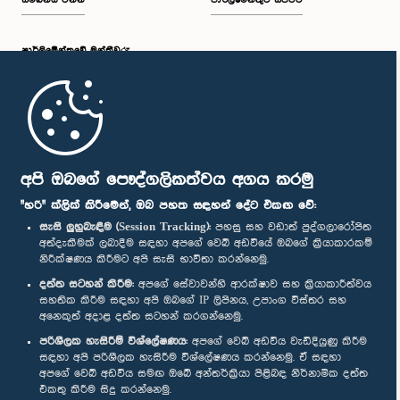
සම්බන්ධ වන්න
පාර්ලිමේන්තුව සජීවීව
පාර්ලි‌මේන්තුවේ මන්ත්‍රීවරු
මුල් පිටුව
පාර්ලිමේන්තු ජංගම යෙදුම
අපි ඔබගේ පෞද්ගලිකත්වය අගය කරමු
"හරි" ක්ලික් කිරීමෙන්, ඔබ පහත සඳහන් දේට එකඟ වේ:
සැසි ලුහුබැඳීම (Session Tracking):
පහසු සහ වඩාත් පුද්ගලාරෝපිත
අත්දැකීමක් ලබාදීම සඳහා අපගේ වෙබ් අඩවියේ ඔබගේ ක්‍රියාකාරකම්
නිරීක්ෂණය කිරීමට අපි සැසි භාවිතා කරන්නෙමු.
අප හා සම්බන්ධ වී සිටින්න :
දත්ත සටහන් කිරීම:
අපගේ සේවාවන්හි ආරක්ෂාව සහ ක්‍රියාකාරීත්වය
සහතික කිරීම සඳහා අපි ඔබගේ IP ලිපිනය, උපාංග විස්තර සහ
අනෙකුත් අදාළ දත්ත සටහන් කරගන්නෙමු.
සම්මාන
පරිශීලක හැසිරීම් විශ්ලේෂණය:
අපගේ වෙබ් අඩවිය වැඩිදියුණු කිරීම
සඳහා අපි පරිශීලක හැසිරීම විශ්ලේෂණය කරන්නෙමු. ඒ සඳහා
අපගේ වෙබ් අඩවිය සමඟ ඔබේ අන්තර්ක්‍රියා පිළිබඳ නිර්නාමික දත්ත
පෞද්ගලිකත්ව ප්‍රතිපත්තිය
එකතු කිරීම සිදු කරන්නෙමු.