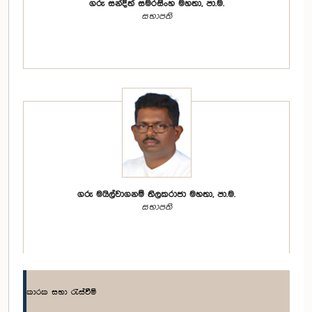
ගරු සන්දිත් සමරසිංහ මහතා, පා.ම.
සභාපති
ගරු මයිල්වාගනම් තිලකරාජා මහතා, පා.ම.
සභාපති
කාරක සභා රැස්වීම්