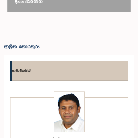
දිනය: 2020-03-02
ආශ්‍රිත තොරතුරු
සාමාජිකයින්