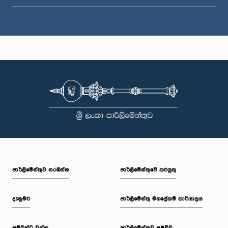
පාර්ලි‌මේන්තුව නරඹන්න
පාර්ලිමේන්තුවේ කටයුතු
දැනුමට
පාර්ලිමේන්තු මහලේකම් කාර්යාලය