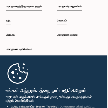
பாராளுமன்றத்திற்கு வருகை தருதல்
பாராளுமன்ற அலுவல்கள்
கற்க
செயலகம்
பங்கேற்க
பாராளுமன்ற நேரலை
பாராளுமன்ற உறுப்பினர்கள்
முதற்பக்கம்
பாராளுமன்ற கையடக்க செயலி
உங்கள் அந்தரங்கத்தை நாம் மதிக்கிறோம்
"சரி" என்பதைக் கிளிக் செய்வதன் மூலம், பின்வருவனவற்றை நீங்கள்
ஏற்றுக் கொள்கிறீர்கள்:
அமர்வு கண்காணிப்பு (Session Tracking):
மென்மையான மற்றும் தனிப்பட்ட