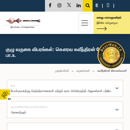
E
|
සි
|
எனது பாராளுமன்றம்
இங்கே உள்நுழைக
குழு வருகை விபரங்கள்: கௌரவ கவீந்திரன் கோடீஸ்வரன்,
பா.உ.
முதற்பக்கம்
வருகைகள்
கவீந்திரன் கோடீஸ்வரன்
குழு
02
சமூகமளித்தார்/சமூகமளிக்கவில்லை