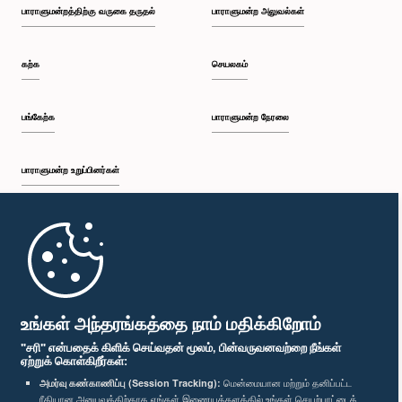
பாராளுமன்றத்திற்கு வருகை தருதல்
பாராளுமன்ற அலுவல்கள்
கற்க
செயலகம்
பங்கேற்க
பாராளுமன்ற நேரலை
பாராளுமன்ற உறுப்பினர்கள்
முதற்பக்கம்
பாராளுமன்ற கையடக்க செயலி
உங்கள் அந்தரங்கத்தை நாம் மதிக்கிறோம்
"சரி" என்பதைக் கிளிக் செய்வதன் மூலம், பின்வருவனவற்றை நீங்கள்
ஏற்றுக் கொள்கிறீர்கள்:
அமர்வு கண்காணிப்பு (Session Tracking):
மென்மையான மற்றும் தனிப்பட்ட
ரீதியான அனுபவத்திற்காக எங்கள் இணையத்தளத்தில் உங்கள் செயற்பாட்டைக்
எம்மை பின்தொடர்க :