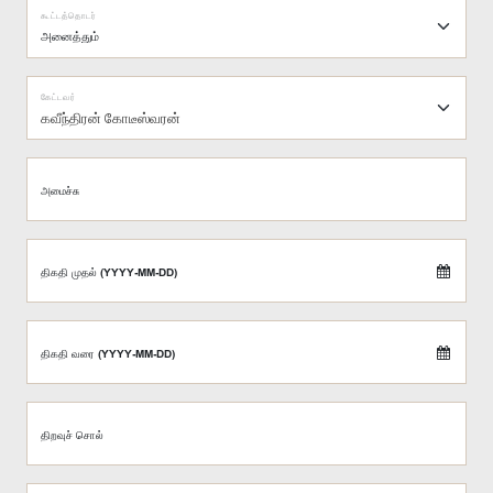
கூட்டத்தொடர்
கேட்டவர்
கவீந்திரன் கோடீஸ்வரன்
அமைச்சு
திகதி முதல் (YYYY-MM-DD)
திகதி வரை (YYYY-MM-DD)
திறவுச் சொல்