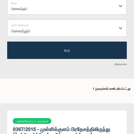
நிலை
பதில் அளித்தவர்
அனைத்தும்
தேடு
மீளமைக்க
1 முடிவு(கள்) கண்டறியப்பட்டது
பதிலளிக்கப்பட்டவைகள்
0367/2015 - முள்ளிக்குளம் பிரதேசத்திலிருந்து