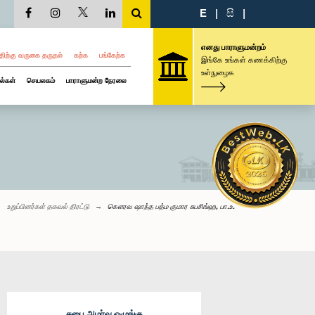
E
|
සි
|
எனது பாராளுமன்றம்
திற்கு வருகை தருதல்
கற்க
பங்கேற்க
இங்கே உங்கள் கணக்கிற்கு
உள்நுழைக
ல்கள்
செயலகம்
பாராளுமன்ற நேரலை
உறுப்பினர்கள் தகவல் திரட்டு
கௌரவ ஷாந்த பத்ம குமார சுபசிங்ஹ, பா.உ.
சபை அமர்வு ஒழுங்கு