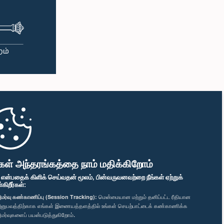
கள் அந்தரங்கத்தை நாம் மதிக்கிறோம்
" என்பதைக் கிளிக் செய்வதன் மூலம், பின்வருவனவற்றை நீங்கள் ஏற்றுக்
ிறீர்கள்:
மர்வு கண்காணிப்பு (Session Tracking):
மென்மையான மற்றும் தனிப்பட்ட ரீதியான
னுபவத்திற்காக எங்கள் இணையத்தளத்தில் உங்கள் செயற்பாட்டைக் கண்காணிக்க
மர்வுகளைப் பயன்படுத்துகிறோம்.