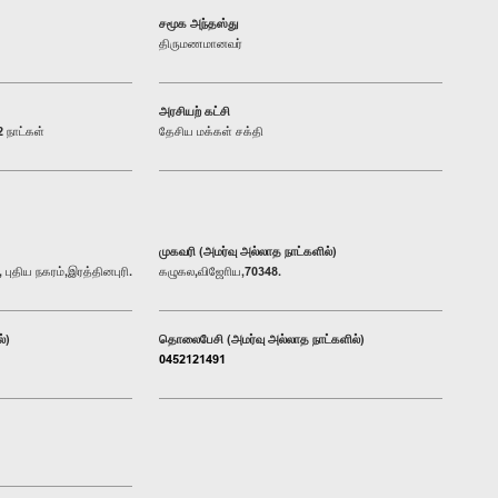
சமூக அந்தஸ்து
திருமணமானவர்
அரசியற் கட்சி
 நாட்கள்
தேசிய மக்கள் சக்தி
முகவரி (அமர்வு அல்லாத நாட்களில்)
புதிய நகரம்,இரத்தினபுரி.
கழுகல,விஜோிய,70348.
்)
தொலைபேசி (அமர்வு அல்லாத நாட்களில்)
0452121491