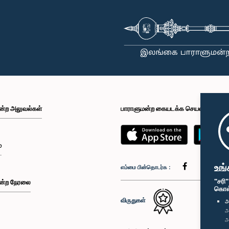
ன்ற அலுவல்கள்
பாராளுமன்ற கையடக்க செயலி
்
உங்
எம்மை பின்தொடர்க :
"சரி
ன்ற நேரலை
கொள்க
விருதுகள்
அ
அ
அ