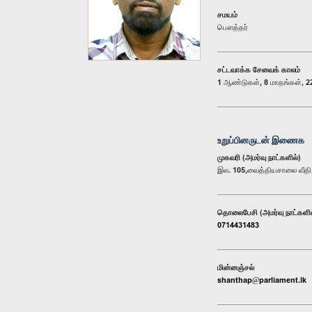
சமயம்
பௌத்தர்
சட்டவாக்க சேவைக் காலம்
1 ஆண்டுகள், 8 மாதங்கள், 22
உறுப்பினருடன் இணைக
முகவரி (அமர்வு நாட்களில்)
இல. 105,வைத்தியசாலை வீதி, 
தொலைபேசி (அமர்வு நாட்களில
0714431483
மின்னஞ்சல்
shanthap@parliament.lk