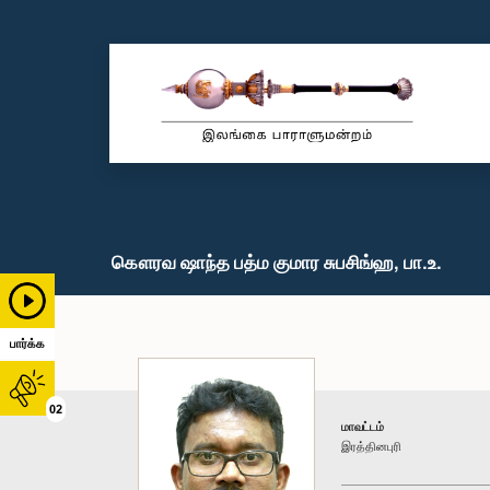
கௌரவ ஷாந்த பத்ம குமார சுபசிங்ஹ, பா.உ.
பார்க்க
02
மாவட்டம்
இரத்தினபுரி