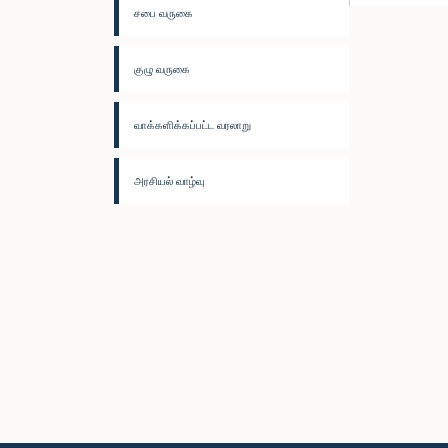
சபை வருகை
குழு வருகை
வாக்களிக்கப்பட்ட வரலாறு
அரசியல் வாழ்வு