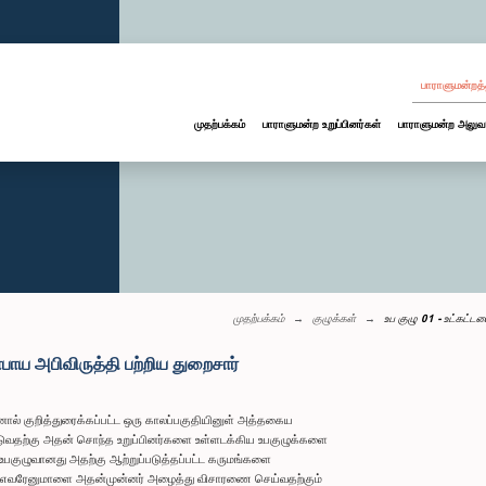
பாராளுமன்றத்
முதற்பக்கம்
பாராளுமன்ற உறுப்பினர்கள்
பாராளுமன்ற அலுவ
முதற்பக்கம்
குழுக்கள்
உப குழு 01 - உட்கட்டம
ோபாய அபிவிருத்தி பற்றிய துறைசார்
ல் குறித்துரைக்கப்பட்ட ஒரு காலப்பகுதியினுள் அத்தகைய
ுவதற்கு அதன் சொந்த உறுப்பினர்களை உள்ளடக்கிய உபகுழுக்களை
குழுவானது அதற்கு ஆற்றுப்படுத்தப்பட்ட கருமங்களை
ாக எவரேனுமாளை அதன்முன்னர் அழைத்து விசாரணை செய்வதற்கும்