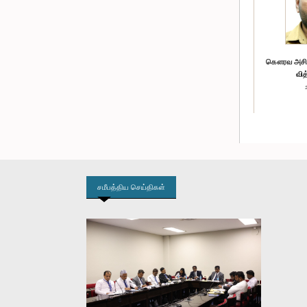
கௌரவ அசி
வித
சமீபத்திய செய்திகள்