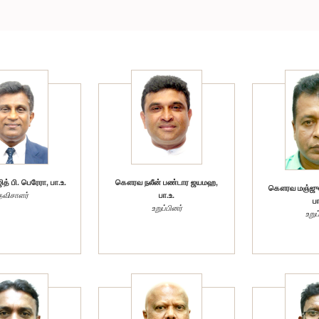
 பி. பெரேரா, பா.உ.
கௌரவ நலீன் பண்டார ஜயமஹ,
கௌரவ மஞ்ஜுள 
தவிசாளர்
பா.உ.
பா
உறுப்பினர்
உறுப