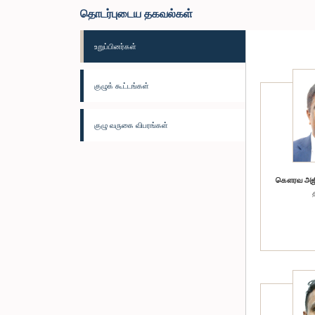
தொடர்புடைய தகவல்கள்
உறுப்பினர்கள்
குழுக் கூட்டங்கள்
குழு வருகை விபரங்கள்
கௌரவ அஜித்