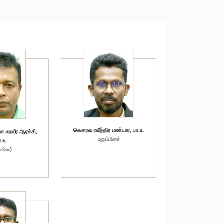
கௌரவ ரவீந்திர பண்டார, பா.உ.
சுரவீர ஆரச்சி,
உறுப்பினர்
.உ.
்பினர்