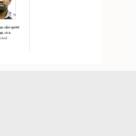
 பத்ம குமார
ஹ, பா.உ.
்பினர்