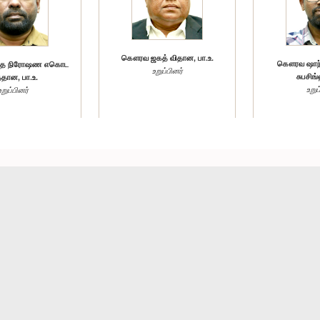
கௌரவ ஜகத் விதான, பா.உ.
கௌரவ ஷாந்த
த நிரோஷண எகொட
உறுப்பினர்
சுபசிங்
்தான, பா.உ.
உறுப
உறுப்பினர்