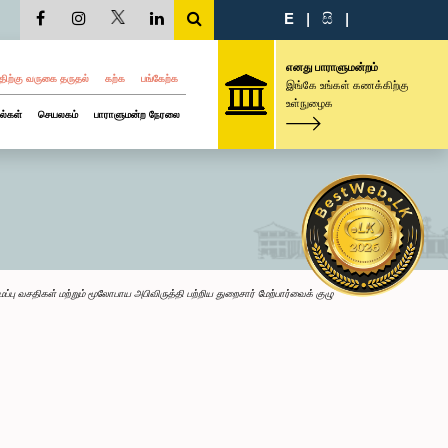
E
|
සි
|
எனது பாராளுமன்றம்
திற்கு வருகை தருதல்
கற்க
பங்கேற்க
இங்கே உங்கள் கணக்கிற்கு
உள்நுழைக
ல்கள்
செயலகம்
பாராளுமன்ற நேரலை
ைப்பு வசதிகள் மற்றும் மூலோபாய அபிவிருத்தி பற்றிய துறைசார் மேற்பார்வைக் குழு