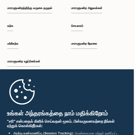
பாராளுமன்றத்திற்கு வருகை தருதல்
பாராளுமன்ற அலுவல்கள்
கற்க
செயலகம்
பங்கேற்க
பாராளுமன்ற நேரலை
பாராளுமன்ற உறுப்பினர்கள்
முதற்பக்கம்
பாராளுமன்ற கையடக்க செயலி
உங்கள் அந்தரங்கத்தை நாம் மதிக்கிறோம்
"சரி" என்பதைக் கிளிக் செய்வதன் மூலம், பின்வருவனவற்றை நீங்கள்
ஏற்றுக் கொள்கிறீர்கள்:
அமர்வு கண்காணிப்பு (Session Tracking):
மென்மையான மற்றும் தனிப்பட்ட