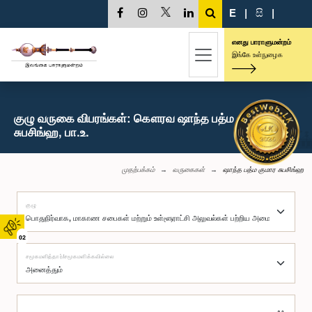
E
|
සි
|
எனது பாராளுமன்றம்
இங்கே உள்நுழைக
குழு வருகை விபரங்கள்: கௌரவ ஷாந்த பத்ம குமார
சுபசிங்ஹ, பா.உ.
முதற்பக்கம்
வருகைகள்
ஷாந்த பத்ம குமார சுபசிங்ஹ
குழு
02
சமூகமளித்தார்/சமூகமளிக்கவில்லை